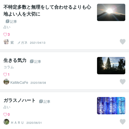
不特定多数と無理をして合わせるよりも心
地よい人を大切に
記事
占い
3
紫 メガネ
2021/04/13
生きる気力
記事
コラム
1
KaMeCaFe
2020/08/08
ガラスノハート
記事
占い
0
ＨＡＲＵ
2020/06/01