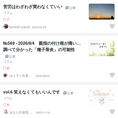
苦労はわざわざ買わなくていい
記事
コラム
7
tomomi uranai
2022/02/28
№569 - 2026/8/4 親指の付け根が痛い…
調べて分かった「種子骨炎」の可能性
記事
コラム
6
ゆう子☆作業療
2026/08/04
法士＆ライフコ
ーチ
vol.6 笑えなくてもいいんです
記事
コラム
5
あなた応援団☆
2025/11/16
いづみ