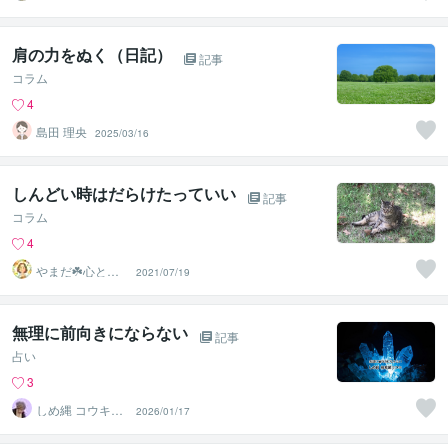
心象画家：卯月
螢～
肩の力をぬく（日記）
記事
コラム
4
島田 理央
2025/03/16
しんどい時はだらけたっていい
記事
コラム
4
やまだ☘️心と頭
2021/07/19
がスッキリ整う
サロン
無理に前向きにならない
記事
占い
3
しめ縄 コウキ
2026/01/17
ソウルリーディ
ング