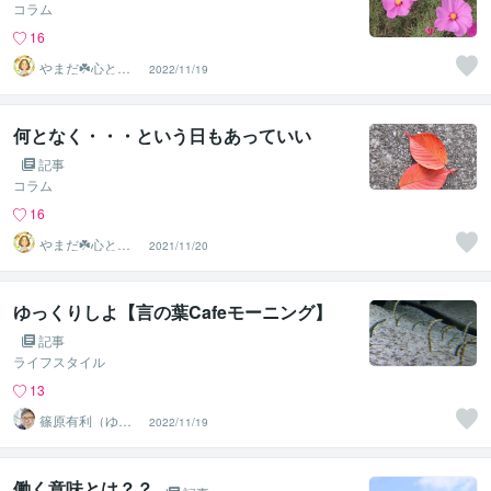
コラム
16
やまだ☘️心と頭
2022/11/19
がスッキリ整う
サロン
何となく・・・という日もあっていい
記事
コラム
16
やまだ☘️心と頭
2021/11/20
がスッキリ整う
サロン
ゆっくりしよ【言の葉Cafeモーニング】
記事
ライフスタイル
13
篠原有利（ゆー
2022/11/19
りママ）
働く意味とは？？