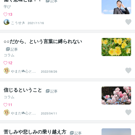
記事
学び
13
こうせき
2021/11/16
○○だから、という言葉に縛られない
記事
コラム
12
やまだ☘️心と頭
2022/08/26
がスッキリ整う
サロン
信じるということ
記事
コラム
11
やまだ☘️心と頭
2025/04/11
がスッキリ整う
サロン
苦しみや悲しみの乗り越え方
記事