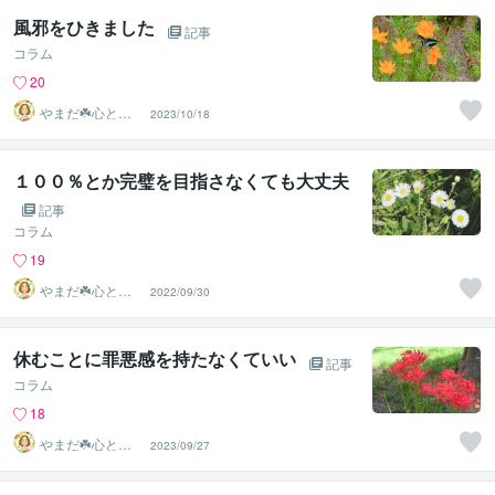
風邪をひきました
記事
コラム
20
やまだ☘️心と頭
2023/10/18
がスッキリ整う
サロン
１００％とか完璧を目指さなくても大丈夫
記事
コラム
19
やまだ☘️心と頭
2022/09/30
がスッキリ整う
サロン
休むことに罪悪感を持たなくていい
記事
コラム
18
やまだ☘️心と頭
2023/09/27
がスッキリ整う
サロン