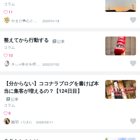
コラム
11
やまだ☘️心と頭
2025/01/18
がスッキリ整う
サロン
整えてから行動する
記事
コラム
10
きぃ⭐️幸せを呼び
2022/07/02
込むふわっと女
神⭐️
【分からない】ココナラブログを書けば本
当に集客が増えるの？【124日目】
記事
コラム
9
離羽（りわ）
2026/05/11