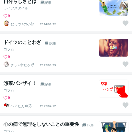
自分らしさとは
記事
ライフスタイル
9
むっつ⭐の小部屋
2024/08/22
～心の浄化がで
きる場所〜
ドイツのことわざ
記事
コラム
9
きぃ⭐️幸せを呼び
2022/08/23
込むふわっと女
神⭐️
惣菜バンザイ！
記事
コラム
9
ベアたん＠落書
2022/04/12
きイラストレー
ター
心の病で無理をしないことの重要性
記事
コラム