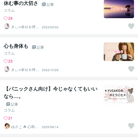
休む事の大切さ
記事
コラム
24
きぃ⭐️幸せを呼び
2023/02/02
込むふわっと女
神⭐️
心も身体も
記事
コラム
23
きぃ⭐️幸せを呼び
2022/10/29
込むふわっと女
神⭐️
【パニックさん向け】今じゃなくてもいい
なら…。
記事
コラム
21
ゆさこ ☘ 心和ら
2025/08/14
ぐ拠り所