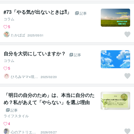
#73「やる気が出ないときは⁈」
記事
コラム
5
たかぱぱ
2025/05/01
自分を大切にしていますか？
記事
コラム
5
ひろみママ⭐︎現役
2025/02/20
保育士がお話聴
きます。
「明日の自分のため」は、本当に自分のた
め？私があえて「やらない」を選ぶ理由
記事
ライフスタイル
4
心のアトリエ～
2026/05/27