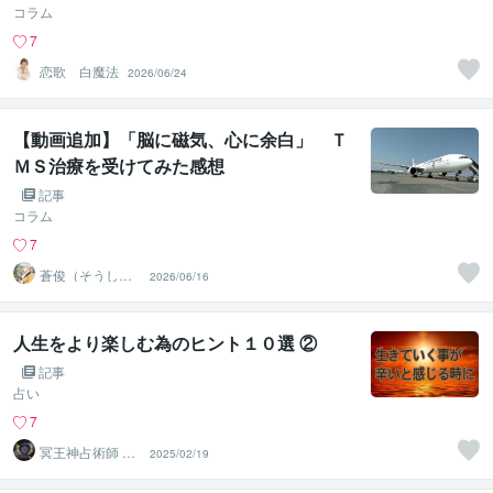
コラム
7
恋歌 白魔法
2026/06/24
【動画追加】「脳に磁気、心に余白」 Ｔ
ＭＳ治療を受けてみた感想
記事
コラム
7
蒼俊（そうしゅ
2026/06/16
ん）
人生をより楽しむ為のヒント１０選 ②
記事
占い
7
冥王神占術師 HI
2025/02/19
ROKO