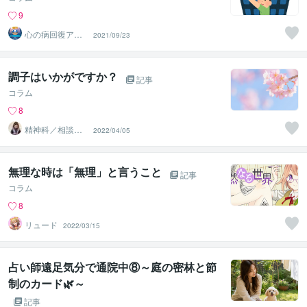
9
心の病回復アド
2021/09/23
バイザーのたけ
調子はいかがですか？
記事
コラム
8
精神科／相談員
2022/04/05
＊ 峰川みゆう
無理な時は「無理」と言うこと
記事
コラム
8
リュード
2022/03/15
占い師遠足気分で通院中⑧～庭の密林と節
制のカード🌿～
記事