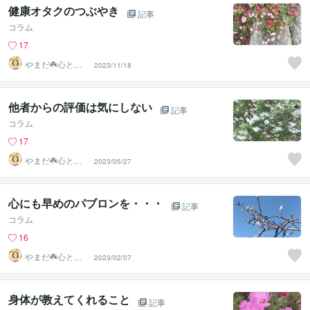
健康オタクのつぶやき
記事
コラム
17
やまだ☘️心と頭
2023/11/18
がスッキリ整う
サロン
他者からの評価は気にしない
記事
コラム
17
やまだ☘️心と頭
2023/05/27
がスッキリ整う
サロン
心にも早めのパブロンを・・・
記事
コラム
16
やまだ☘️心と頭
2023/02/07
がスッキリ整う
サロン
身体が教えてくれること
記事