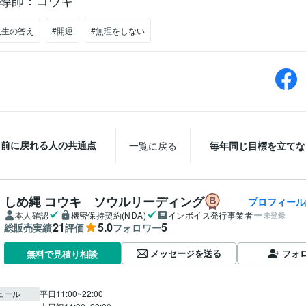
導師：コウキ
人生の答え
#開運
#無理をしない
る前に戻れる人の共通点
一覧に戻る
毎年同じ目標を立てな
しめ縄 コウキ ソウルリーディング
プロフィール
本人確認
機密保持契約(NDA)
インボイス発行事業者
未登録
21
5.0
5
総販売実績
評価
フォロワー
メッセージを送る
フォ
無料で見積り相談
ュール
平日11:00~22:00
