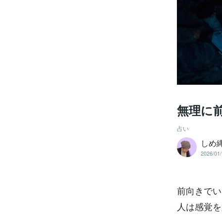
無理に
占い
しめ
2026/01/
前向きでい
人は感覚を