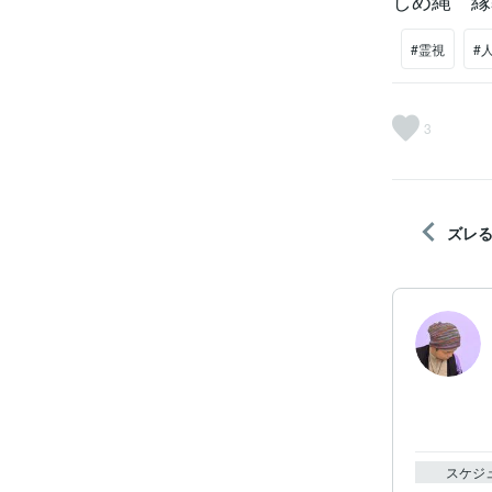
しめ縄 縁
#霊視
#
3
ズレ
スケジ