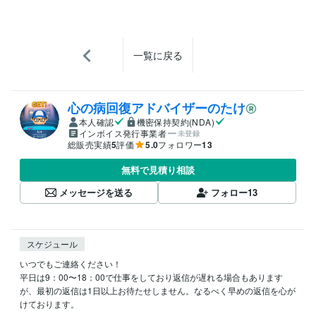
一覧に戻る
心の病回復アドバイザーのたけ
本人確認
機密保持契約(NDA)
インボイス発行事業者
未登録
総販売実績
5
評価
5.0
フォロワー
13
無料で見積り相談
メッセージを送る
フォロー
13
スケジュール
いつでもご連絡ください！

平日は9：00〜18：00で仕事をしており返信が遅れる場合もあります
が、最初の返信は1日以上お待たせしません。なるべく早めの返信を心が
けております。