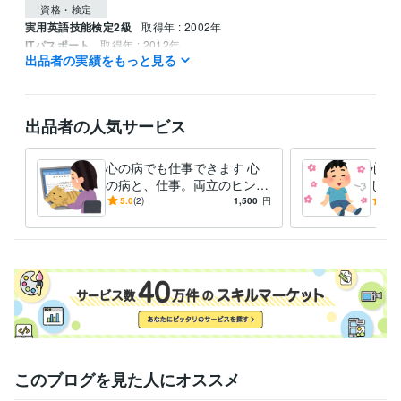
資格・検定
実用英語技能検定2級
取得年 : 2002年
ITパスポート
取得年 : 2012年
出品者の実績をもっと見る
マイクロソフト オフィス スペシャリスト（MOS）
取得年 : 2021年
日商簿記検定3級
取得年 : 2023年
プログラミング言語・フレームワーク
出品者の人気サービス
VBA:5年
ビジネス・クリエイティブツール
心の病でも仕事できます 心
心の
Excel:15年
PowerPoint:10年
Word:10年
の病と、仕事。両立のヒント
しま
ここにあります
つ経
5.0
(2)
1,500
円
5.0
得意分野
悩み相談・カウンセリング
心の病をお持ちの方の相談事
心の病
恋愛
仕事
このブログを見た人にオススメ