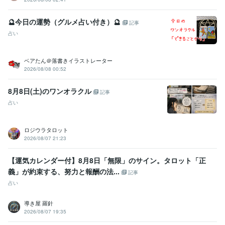
🔮今日の運勢（グルメ占い付き）🔮
記事
占い
ベアたん＠落書きイラストレーター
2026/08/08 00:52
8月8日(土)のワンオラクル
記事
占い
ロジウラタロット
2026/08/07 21:23
【運気カレンダー付】8月8日「無限」のサイン。タロット「正
義」が約束する、努力と報酬の法...
記事
占い
導き屋 羅針
2026/08/07 19:35