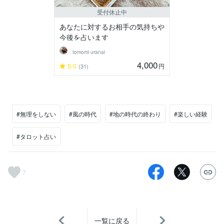
受付休止中
あなたに対するお相手の気持ちや
今後を占います
tomomi uranai
4,000
5.0
円
(31)
#無理をしない
#風の時代
#地の時代の終わり
#楽しい経験
#タロット占い
7
一覧に戻る