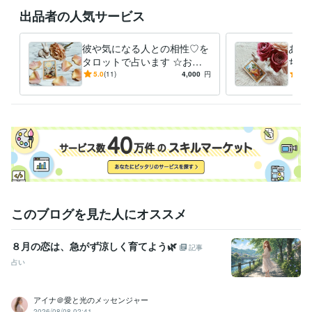
メンタル心理カウンセラー
取得年 : 2018年
出品者の人気サービス
四柱推命鑑定士
取得年 : 2018年
彼や気になる人との相性♡を
あな
タロットで占います ☆お相
ちや
手との今現在の相性をタロッ
やお
5.0
(11)
4,000
円
5.0
トカードで占います☆
相手
このブログを見た人にオススメ
８月の恋は、急がず涼しく育てよう🌿
記事
占い
アイナ＠愛と光のメッセンジャー
2026/08/08 02:41