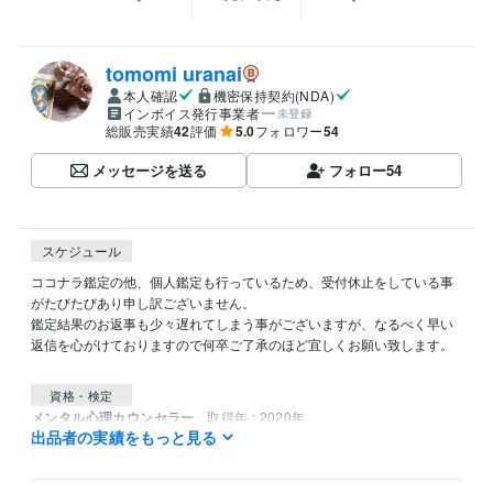
tomomi uranai
本人確認
機密保持契約(NDA)
インボイス発行事業者
未登録
総販売実績
42
評価
5.0
フォロワー
54
メッセージを送る
フォロー
54
スケジュール
ココナラ鑑定の他、個人鑑定も行っているため、受付休止をしている事
がたびたびあり申し訳ございません。

鑑定結果のお返事も少々遅れてしまう事がございますが、なるべく早い
返信を心がけておりますので何卒ご了承のほど宜しくお願い致します。

資格・検定
メンタル心理カウンセラー
取得年 : 2020年
出品者の実績をもっと見る
タロットリーディングマスター
取得年 : 2019年
四柱推命鑑定士
取得年 : 2019年
タロットリーディングマスター
取得年 : 2018年