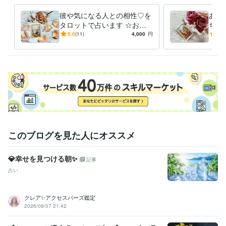
彼や気になる人との相性♡を
あな
タロットで占います ☆お相
ちや
手との今現在の相性をタロッ
やお
5.0
(11)
4,000
円
5.0
トカードで占います☆
相手
このブログを見た人にオススメ
💎幸せを見つける朝✨
記事
占い
クレア✨アクセスバーズ鑑定
2026/08/07 21:42