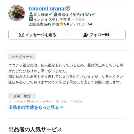
tomomi uranai
本人確認
機密保持契約(NDA)
インボイス発行事業者
未登録
総販売実績
42
評価
5.0
フォロワー
54
メッセージを送る
フォロー
54
スケジュール
ココナラ鑑定の他、個人鑑定も行っているため、受付休止をしている事
がたびたびあり申し訳ございません。

鑑定結果のお返事も少々遅れてしまう事がございますが、なるべく早い
返信を心がけておりますので何卒ご了承のほど宜しくお願い致します。

資格・検定
メンタル心理カウンセラー
取得年 : 2020年
出品者の実績をもっと見る
タロットリーディングマスター
取得年 : 2019年
四柱推命鑑定士
取得年 : 2019年
タロットリーディングマスター
取得年 : 2018年
メンタル心理カウンセラー
取得年 : 2018年
出品者の人気サービス
四柱推命鑑定士
取得年 : 2018年