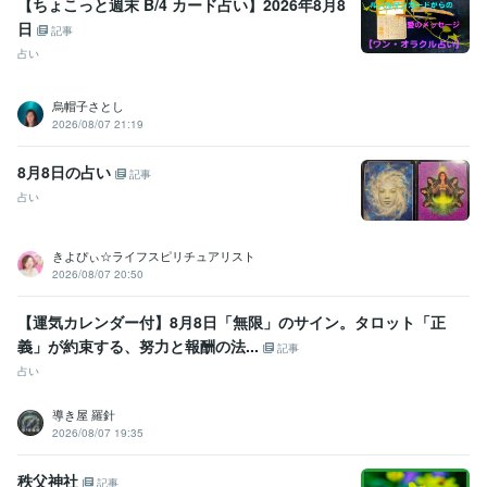
【ちょこっと週末 B/4 カード占い】2026年8月8
日
記事
占い
烏帽子さとし
2026/08/07 21:19
8月8日の占い
記事
占い
きよぴぃ☆ライフスピリチュアリスト
2026/08/07 20:50
【運気カレンダー付】8月8日「無限」のサイン。タロット「正
義」が約束する、努力と報酬の法...
記事
占い
導き屋 羅針
2026/08/07 19:35
秩父神社
記事