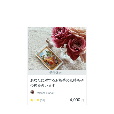
受付休止中
あなたに対するお相手の気持ちや
今後を占います
tomomi uranai
4,000
5.0
円
(31)