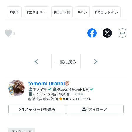
#夏至
#エネルギー
#自己信頼
#占い
#タロット占い
3
一覧に戻る
tomomi uranai
本人確認
機密保持契約(NDA)
インボイス発行事業者
未登録
総販売実績
42
評価
5.0
フォロワー
54
メッセージを送る
フォロー
54
スケジュール