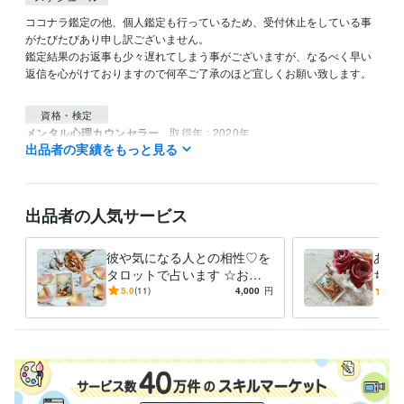
ココナラ鑑定の他、個人鑑定も行っているため、受付休止をしている事
がたびたびあり申し訳ございません。

鑑定結果のお返事も少々遅れてしまう事がございますが、なるべく早い
返信を心がけておりますので何卒ご了承のほど宜しくお願い致します。

資格・検定
メンタル心理カウンセラー
取得年 : 2020年
出品者の実績をもっと見る
タロットリーディングマスター
取得年 : 2019年
四柱推命鑑定士
取得年 : 2019年
タロットリーディングマスター
取得年 : 2018年
メンタル心理カウンセラー
取得年 : 2018年
出品者の人気サービス
四柱推命鑑定士
取得年 : 2018年
彼や気になる人との相性♡を
あな
タロットで占います ☆お相
ちや
手との今現在の相性をタロッ
やお
5.0
(11)
4,000
円
5.0
トカードで占います☆
相手