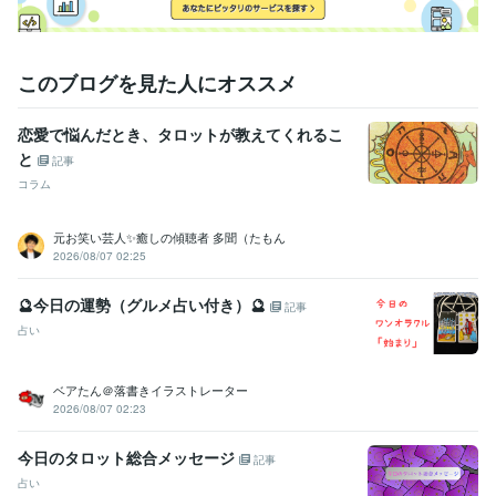
このブログを見た人にオススメ
恋愛で悩んだとき、タロットが教えてくれるこ
と
記事
コラム
元お笑い芸人✨癒しの傾聴者 多聞（たもん
2026/08/07 02:25
🔮今日の運勢（グルメ占い付き）🔮
記事
占い
ベアたん＠落書きイラストレーター
2026/08/07 02:23
今日のタロット総合メッセージ
記事
占い