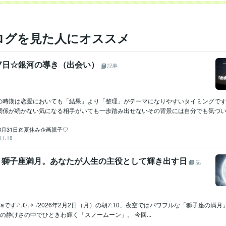
ログを見た人にオススメ
月27日☆銀河の導き（出会い）
記事
の時期は恋愛においても「結果」より「整理」がテーマになりやすいタイミングで
関係が続かない気になる相手がいても一歩踏み出せないその背景には自分でも気づいて
8月31日迄夏休み企画親子♡
11:18
2/2】獅子座満月。あなたが人生の主役として輝き出す日
記
laです˖°.☪︎.✧ ݁˖2026年2月2日（月）の朝7:10、夜空ではパワフルな「獅子座の
の静けさの中でひときわ輝く「スノームーン」。 今回...