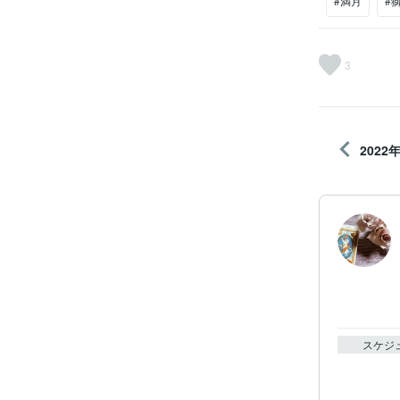
#満月
#
3
202
スケジ