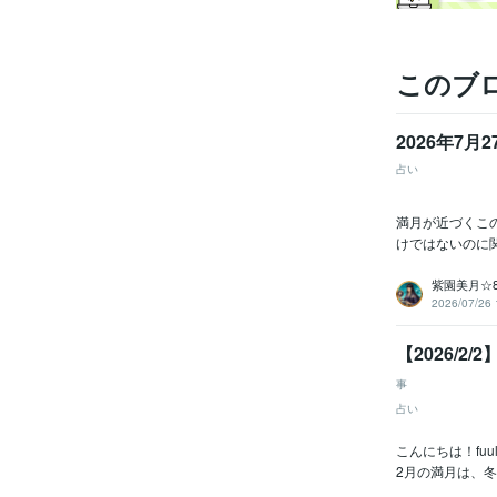
このブ
2026年7
占い
満月が近づくこ
けではないのに
紫園美月☆
2026/07/26 
【2026/
事
占い
こんにちは！fuu
2月の満月は、冬