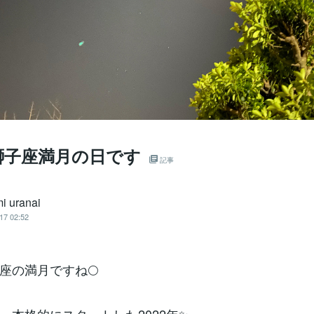
獅子座満月の日です
記事
i uranai
17 02:52
座の満月ですね🌕