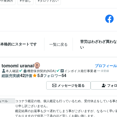
獅子座満月
#手放し
#タロット占い
苦労はわざわざ買わな
2年本格的にスタートです
一覧に戻る
い
tomomi uranai
プロフィール
本人確認
機密保持契約(NDA)
インボイス発行事業者
未登録
42
5.0
54
総販売実績
評価
フォロワー
メッセージを送る
フォ
ュール
ココナラ鑑定の他、個人鑑定も行っているため、受付休止をしている事
り申し訳ございません。

鑑定結果のお返事も少々遅れてしまう事がございますが、なるべく早い
ておりますので何卒ご了承のほど宜しくお願い致します。
