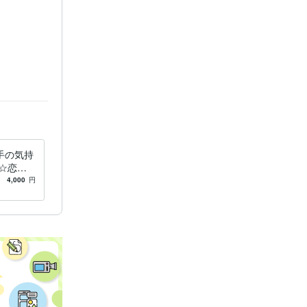
手の気持
☆恋愛
般OK♪
4,000
円
占います