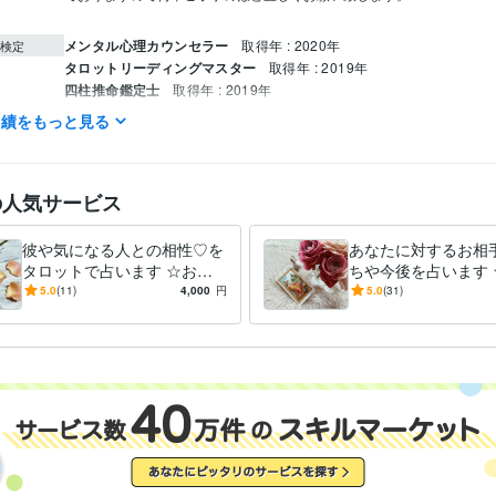
メンタル心理カウンセラー
取得年 : 2020年
検定
タロットリーディングマスター
取得年 : 2019年
四柱推命鑑定士
取得年 : 2019年
タロットリーディングマスター
取得年 : 2018年
実績をもっと見る
メンタル心理カウンセラー
取得年 : 2018年
四柱推命鑑定士
取得年 : 2018年
の人気サービス
彼や気になる人との相性♡を
あなたに対するお相
タロットで占います ☆お相
ちや今後を占います 
手との今現在の相性をタロッ
やお仕事等人間関係全
5.0
(11)
4,000
円
5.0
(31)
トカードで占います☆
相手の性格や状況も