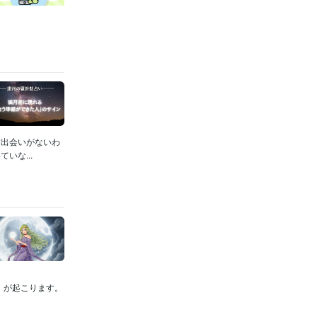
す出会いがないわ
いな...
満月」が起こります。