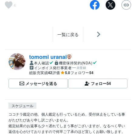
4
一覧に戻る
tomomi uranai
本人確認
機密保持契約(NDA)
インボイス発行事業者
未登録
総販売実績
42
評価
5.0
フォロワー
54
メッセージを送る
フォロー
54
スケジュール
ココナラ鑑定の他、個人鑑定も行っているため、受付休止をしている事
がたびたびあり申し訳ございません。

鑑定結果のお返事も少々遅れてしまう事がございますが、なるべく早い
返信を心がけておりますので何卒ご了承のほど宜しくお願い致します。
