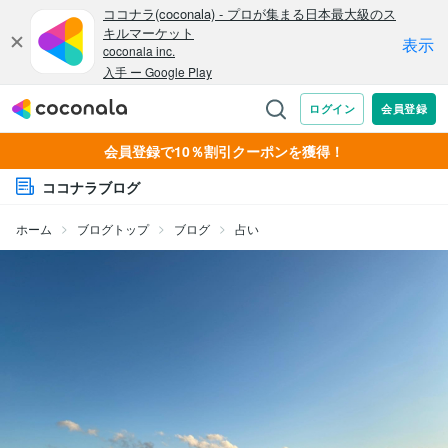
会員登録で10％割引クーポンを獲得！
ココナラブログ
ホーム
ブログトップ
ブログ
占い