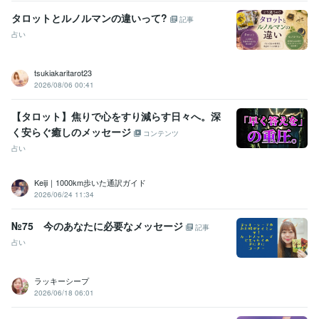
タロットとルノルマンの違いって?
記事
占い
tsukiakaritarot23
2026/08/06 00:41
【タロット】焦りで心をすり減らす日々へ。深
く安らぐ癒しのメッセージ
コンテンツ
占い
Keiji｜1000km歩いた通訳ガイド
2026/06/24 11:34
№75 今のあなたに必要なメッセージ
記事
占い
ラッキーシープ
2026/06/18 06:01