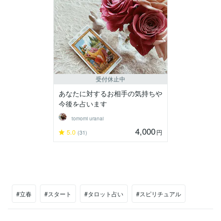
受付休止中
あなたに対するお相手の気持ちや
今後を占います
tomomi uranai
4,000
5.0
円
(31)
#立春
#スタート
#タロット占い
#スピリチュアル