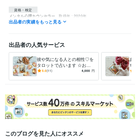
資格・検定
メンタル心理カウンセラー
取得年 : 2020年
出品者の実績をもっと見る
タロットリーディングマスター
取得年 : 2019年
四柱推命鑑定士
取得年 : 2019年
タロットリーディングマスター
取得年 : 2018年
メンタル心理カウンセラー
取得年 : 2018年
出品者の人気サービス
四柱推命鑑定士
取得年 : 2018年
彼や気になる人との相性♡を
あな
タロットで占います ☆お相
ちや
手との今現在の相性をタロッ
やお
5.0
(11)
4,000
円
5.0
トカードで占います☆
相手
このブログを見た人にオススメ