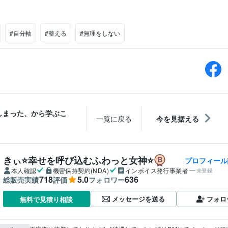
#自分軸
#整える
#無理をしない
しまった、から学ぶこ
一覧に戻る
今を見据える
きぃ⭐️幸せを呼び込むふわっと女神⭐️
プロフィール
本人確認
機密保持契約(NDA)
インボイス発行事業者
未登録
718
5.0
636
総販売実績
評価
フォロワー
メッセージを送る
フォロ
無料で見積り相談