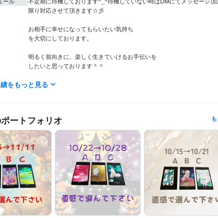
ュール
不定期に待機しております^_^待機していない時はDMにてメッセージ頂
限り対応させて頂きます☆彡

お相手に幸せになってもらいたい気持ち

を大切にしております。

明るく前向きに、楽しく生きていけるお手伝いを

したいと思っております＾＾

実績をもっと見る
物事をスピリチュアルな視点から捉える事が得意です＾＾

また、直感や感覚的なものも鋭い方なので

リーディングも得意です☆彡

のポートフォリオ
も
【ご相談内容】

⭐️カードリーディング

⭐️うつ、恋愛、性のお悩み

⭐️自己受容、引き寄せ

⭐️ファッションアドバイス

ご相談者様のお気持ちを第一に寄り添い、そして

今のお悩みはもちろん、今後の明るい未来に

向けて一緒に考えていきたいと思っております＾＾

【未来はご自身の力で変えていく事が可能です】
