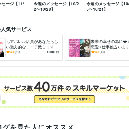
自分の望む未来の為、今のお悩みを一緒に解決

セージ【11/
今週のメッセージ【10/2
今週のメッセージ【10/
していきましょう＾＾
】
2〜10/28】
5〜10/21】
★数秘33の平和主義な宇宙人★
★直感は鋭いのにおっとり派★
★
歴
幸せがモットー★
プラチナランク受賞
の人気サービス
占い
〜bonobonoカードリーディング〜
〜恋愛のお悩み〜カードか
分野
ージ♡
〜仕事のお悩み〜カードからのメッセージ♡
ファッションア
元アパレル店員があなたらし
未来の幸せの為に❤️
悩み相談・カウンセリング
〜性のお悩み〜本当はとても大切なこと
い魅力的なコーデ致します
恋愛⭐️仕事他占いま
悩み〜どうしたら上手くいく？
〜うつのお悩み〜実体験から伝えら
ワンパターンから抜け出し
のお気持ち、これか
5.0
(31)
6,000
円
5.0
(14)
人間関係〜家族、友達、恋人、同僚、上司
〜家庭内の問題〜結婚、
て、憧れの存在になりません
れば？等分かり易く
お悩み
〜介護のお悩み〜避けては通れない道
か？
ログを見た人にオススメ