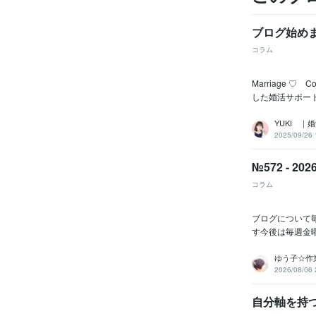
ブログ始め
コラム
Marriage 
した婚活サポートを
YUKI 
2025/09/26 
№572 - 
コラム
ブログについて
す今後は毎週金
ゆう子☆作
2026/08/06 
自分軸を持