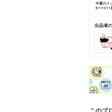
今週のメッ
5〜11/11
受賞
出品者
得意
このブ