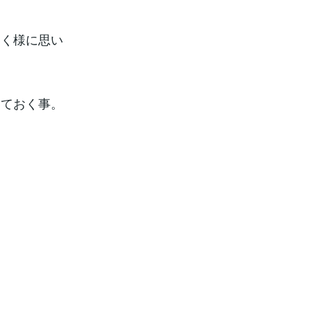
いく様に思い
しておく事。