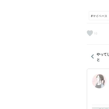
#マイペース
10
やって
と