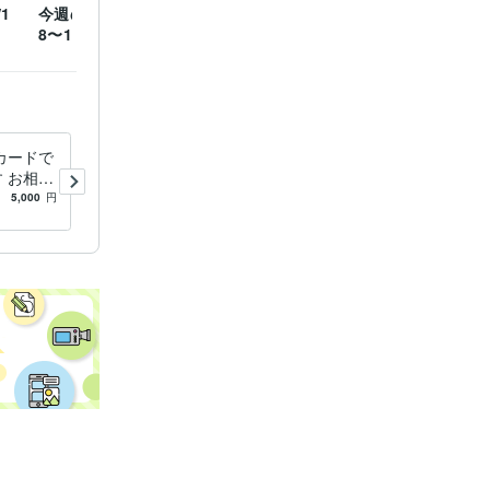
1
今週のメッセージ【10/
今週のメッセージ【9/1
今週の
8〜10/14】
7〜9/23】
0〜9/1
自分も相手も
らのメッセ
ドバイス
カードで
3日間チャットで相談/雑談/何
〜恋愛のお
す お相手
でもOK寄り添います お試し/
れること
〜
らどうす
リピーター様/電話後ちょっ
5,000
円
5.0
(33)
2,000
円
離婚、再婚の
伝えます
と聴きたい/ココナラ初心者