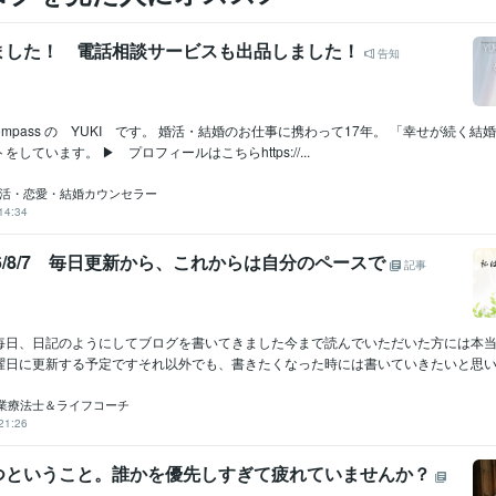
ました！ 電話相談サービスも出品しました！
告知
♡ Compass の YUKI です。 婚活・結婚のお仕事に携わって17年。 「幸せが続く
しています。 ▶ プロフィールはこちらhttps://...
｜婚活・恋愛・結婚カウンセラー
14:34
2026/8/7 毎日更新から、これからは自分のペースで
記事
毎日、日記のようにしてブログを書いてきました今まで読んでいただいた方には本
曜日に更新する予定ですそれ以外でも、書きたくなった時には書いていきたいと思いま
業療法士＆ライフコーチ
21:26
つということ。誰かを優先しすぎて疲れていませんか？