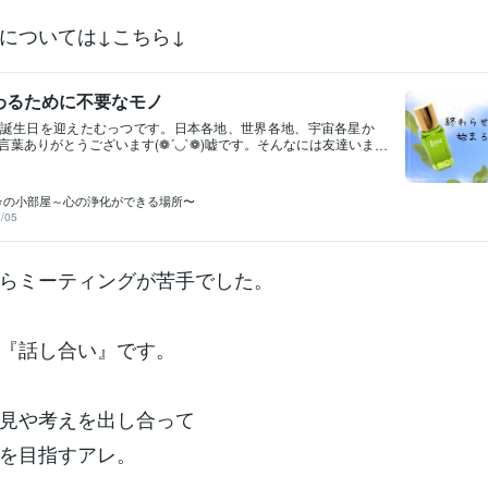
については↓こちら↓
わるために不要なモノ
誕生日を迎えたむっつです。日本各地、世界各地、宇宙各星か
言葉ありがとうございます(❁´◡`❁)嘘です。そんなには友達いま
りました、すみません。.˚⊹⁺‧┈┈┈┈┈┈┈┈┈┈┈┈‧⁺ ⊹˚.
今日この日を皮切りに始めようと思っていたことがあります。
実は３年ほど前に中断したままになっていました。ココに宣言
⭐の小部屋～心の浄化ができる場所〜
っつは『一日一捨』を３日以上は続けます！３日坊主とは言わ
/05
しっ言った！自分えらい(*/ω＼*)古いモノ、使わないのに、ただ
ったモノ。執着心も一緒に一つずつ捨てます。みなさんも、執
ありませんか？思い切って手放せば、ふさがっていた手が空い
らミーティングが苦手でした。
が掴めるはず。背負っていたモノを降ろせば、身軽に動けるは
分へチェンジです。
『話し合い』です。
見や考えを出し合って
を目指すアレ。