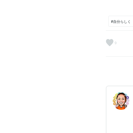
#自分らしく
9