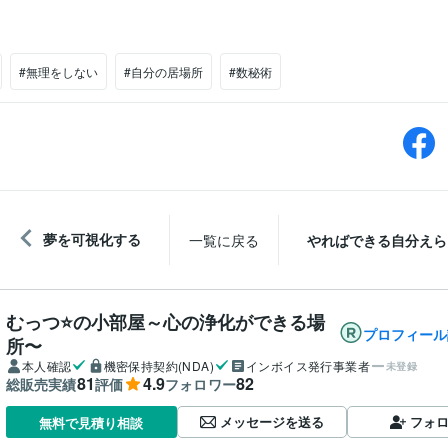
#無理をしない
#自分の居場所
#数秘術
夢を可視化する
一覧に戻る
やればできる自分えら
むっつ⭐の小部屋～心の浄化ができる場
プロフィール
所〜
本人確認
機密保持契約(NDA)
インボイス発行事業者
未登録
81
4.9
82
総販売実績
評価
フォロワー
メッセージを送る
フォ
無料で見積り相談