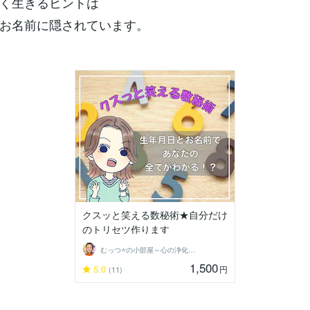
く生きるヒントは
お名前に隠されています。
クスッと笑える数秘術★自分だけ
のトリセツ作ります
むっつ⭐の小部屋～心の浄化ができる場所〜
1,500
5.0
円
(11)