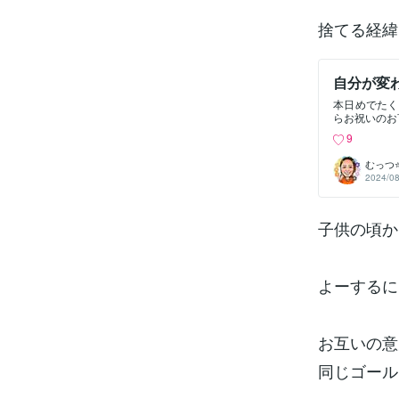
捨てる経緯
自分が変
本日めでたく
らお祝いのお
せん。見栄を張
9
私事ですが、
『一日一捨』
むっつ
します。私む
2024/08
せません！よ
捨てられなか
着してるモノ
子供の頃か
て新しいモノ
ず。新しい自
よーするに
お互いの意
同じゴール