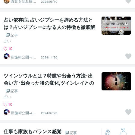
真意を読み解く
2025/05/10
心理学研究者 弥
生
占い依存症､占いジプシーを辞める方法と
は？占いジプシーになる人の特徴も徹底解
説
記事
占い
10
新施術公開→≪
2024/11/26
相手意識強制変
化≫◆星桜龍
ツインソウルとは？特徴や出会う方法･出
会い方･出会った後の変化,ツインレイとの
違いなどを徹底解説
記事
占い
10
新施術公開→≪
2024/07/23
相手意識強制変
化≫◆星桜龍
仕事も家族もバランス感覚
記事