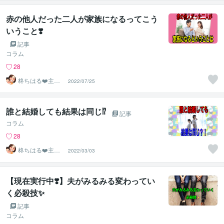
赤の他人だった二人が家族になるってこう
いうこと❣️
記事
コラム
28
柊ちはる❤️主婦
2022/07/25
のお悩み相談Ro
om❤️
誰と結婚しても結果は同じ⁉️
記事
コラム
28
柊ちはる❤️主婦
2022/03/03
のお悩み相談Ro
om❤️
【現在実行中❣️】夫がみるみる変わってい
く必殺技✨
記事
コラム