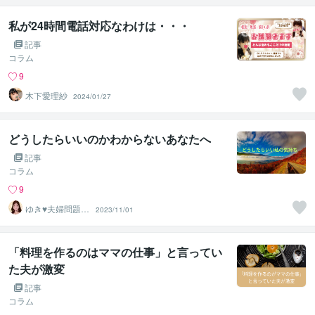
私が24時間電話対応なわけは・・・
記事
コラム
9
木下愛理紗
2024/01/27
どうしたらいいのかわからないあなたへ
記事
コラム
9
ゆき♥️夫婦問題専
2023/11/01
門アドバイザー
「料理を作るのはママの仕事」と言ってい
た夫が激変
記事
コラム