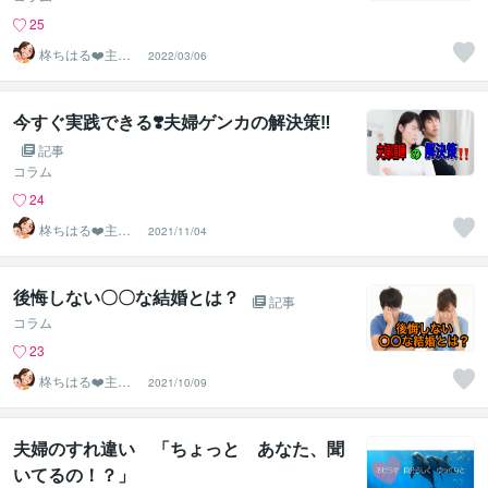
25
柊ちはる❤️主婦
2022/03/06
のお悩み相談Ro
om❤️
今すぐ実践できる❣️夫婦ゲンカの解決策‼️
記事
コラム
24
柊ちはる❤️主婦
2021/11/04
のお悩み相談Ro
om❤️
後悔しない〇〇な結婚とは？
記事
コラム
23
柊ちはる❤️主婦
2021/10/09
のお悩み相談Ro
om❤️
夫婦のすれ違い 「ちょっと あなた、聞
いてるの！？」