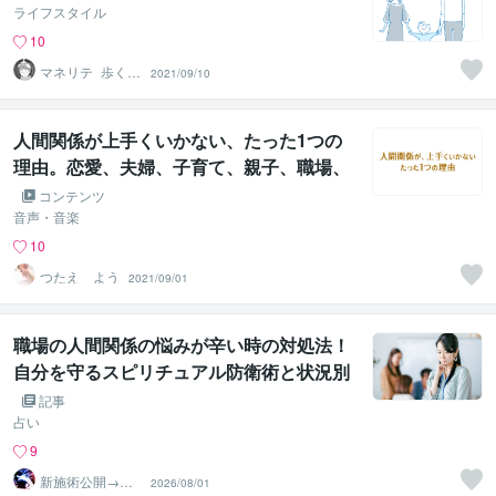
ライフスタイル
10
マネリテ_歩く未
2021/09/10
来投資家
人間関係が上手くいかない、たった1つの
理由。恋愛、夫婦、子育て、親子、職場、
上司部下の関係も全部同じ
コンテンツ
音声・音楽
10
つたえ よう
2021/09/01
職場の人間関係の悩みが辛い時の対処法！
自分を守るスピリチュアル防衛術と状況別
解決法を徹底解説
記事
占い
9
新施術公開→≪
2026/08/01
相手意識強制変