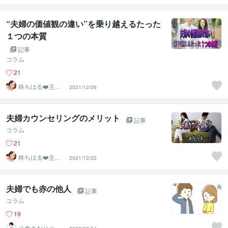
om❤️
“夫婦の価値観の違い”を乗り越えるたった
１つの本質
記事
コラム
21
柊ちはる❤️主婦
2021/12/26
のお悩み相談Ro
om❤️
夫婦カウンセリングのメリット
記事
コラム
21
柊ちはる❤️主婦
2021/12/22
のお悩み相談Ro
om❤️
夫婦でも赤の他人
記事
コラム
19
小倉さおり☆R7