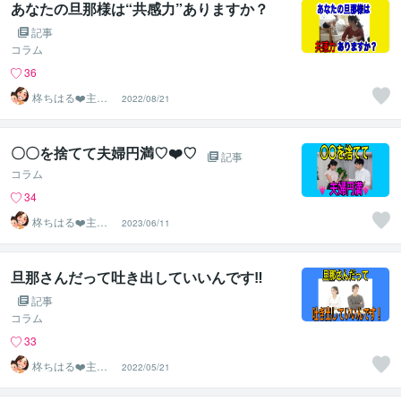
あなたの旦那様は“共感力”ありますか？
記事
コラム
36
柊ちはる❤️主婦
2022/08/21
のお悩み相談Ro
om❤️
〇〇を捨てて夫婦円満♡❤️♡
記事
コラム
34
柊ちはる❤️主婦
2023/06/11
のお悩み相談Ro
om❤️
旦那さんだって吐き出していいんです‼️
記事
コラム
33
柊ちはる❤️主婦
2022/05/21
のお悩み相談Ro
om❤️