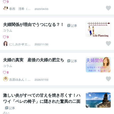
9
香西 浬希（こ
2023/04/03
うざい りの）
カウンセラー
夫婦関係が理由でうつになる？！
記事
コラム
9
にしおか＠エン
2022/11/30
パワメントカウ
ンセラー
夫婦の真実 産後の夫婦の肥立ち
記事
コラム
8
吉原ゆあん｜女
2026/07/03
性の心と体に寄
り添う伴走者
激しい炎がすべての甘えを焼き尽くす！ハ
ワイ「ペレの椅子」に隠された驚異の二面
性と、富とビジネスの成功を爆発的に引き
記事
寄せる絶対法則
占い