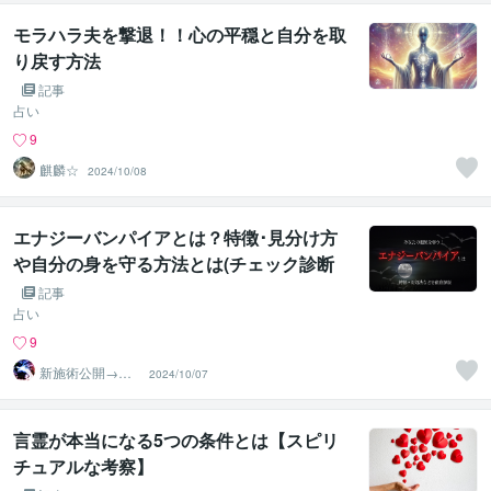
モラハラ夫を撃退！！心の平穏と自分を取
り戻す方法
記事
占い
9
麒麟☆
2024/10/08
エナジーバンパイアとは？特徴･見分け方
や自分の身を守る方法とは(チェック診断
つき)
記事
占い
9
新施術公開→≪
2024/10/07
相手意識強制変
化≫◆星桜龍
言霊が本当になる5つの条件とは【スピリ
チュアルな考察】