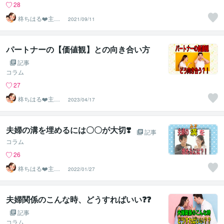
28
柊ちはる❤️主婦
2021/09/11
のお悩み相談Ro
om❤️
パートナーの【価値観】との向き合い方
記事
コラム
27
柊ちはる❤️主婦
2023/04/17
のお悩み相談Ro
om❤️
夫婦の溝を埋めるには〇〇が大切❣️
記事
コラム
26
柊ちはる❤️主婦
2022/01/27
のお悩み相談Ro
om❤️
夫婦関係のこんな時、どうすればいい❓❓
記事
コラム