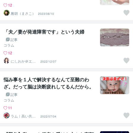
12
雅胡（まさこ）
2023/08/10
「夫／妻が発達障害です」という夫婦
記事
コラム
12
にしおか＠エン
2022/12/07
パワメントカウ
ンセラー
悩み事を１人で解決するなんて至難のわ
ざ。だって脳は決断疲れしてるんだから。
記事
コラム
11
ラム｜高い共感
2022/07/04
力と鋭い洞察力
で幸せに導く