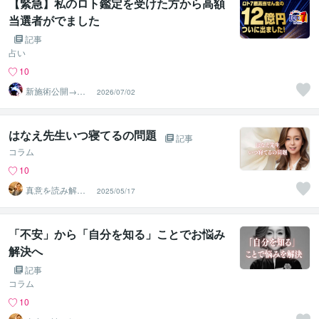
【緊急】私のロト鑑定を受けた方から高額
当選者がでました
記事
占い
10
新施術公開→≪
2026/07/02
相手意識強制変
化≫◆星桜龍
はなえ先生いつ寝てるの問題
記事
コラム
10
真意を読み解く
2025/05/17
心理学研究者 弥
生
「不安」から「自分を知る」ことでお悩み
解決へ
記事
コラム
10