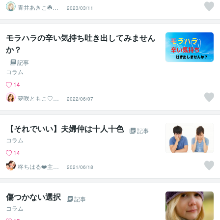
青井あきこ☘️心
2023/03/11
の回復所
モラハラの辛い気持ち吐き出してみません
か？
記事
コラム
14
夢咲ともこ♡心
2022/06/07
あたたまる時間
【それでいい】夫婦仲は十人十色
記事
コラム
14
柊ちはる❤️主婦
2021/06/18
のお悩み相談Ro
om❤️
傷つかない選択
記事
コラム