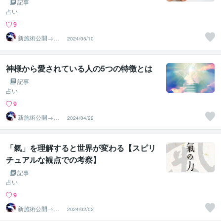
記事
占い
9
新施術公開→≪
2024/05/10
相手意識強制変
化≫◆星桜龍
神様から愛されている人の5つの特徴とは
記事
占い
9
新施術公開→≪
2024/04/22
相手意識強制変
化≫◆星桜龍
「氣」を理解すると世界が変わる【スピリ
チュアルな観点での考察】
記事
占い
9
新施術公開→≪
2024/02/02
相手意識強制変
化≫◆星桜龍