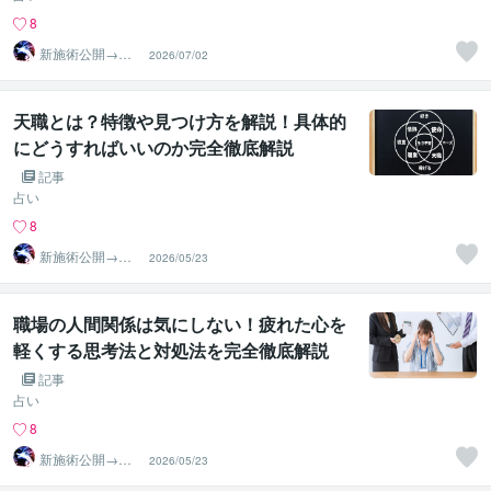
8
新施術公開→≪
2026/07/02
相手意識強制変
化≫◆星桜龍
天職とは？特徴や見つけ方を解説！具体的
にどうすればいいのか完全徹底解説
記事
占い
8
新施術公開→≪
2026/05/23
相手意識強制変
化≫◆星桜龍
職場の人間関係は気にしない！疲れた心を
軽くする思考法と対処法を完全徹底解説
記事
占い
8
新施術公開→≪
2026/05/23
相手意識強制変
化≫◆星桜龍