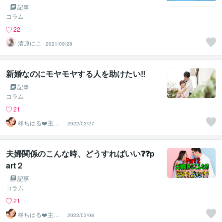
記事
コラム
22
清原にこ
2021/09/28
新婚なのにモヤモヤする人を助けたい‼️
記事
コラム
21
柊ちはる❤️主婦
2022/03/27
のお悩み相談Ro
om❤️
夫婦関係のこんな時、どうすればいい❓❓p
art２
記事
コラム
21
柊ちはる❤️主婦
2022/03/08
のお悩み相談Ro