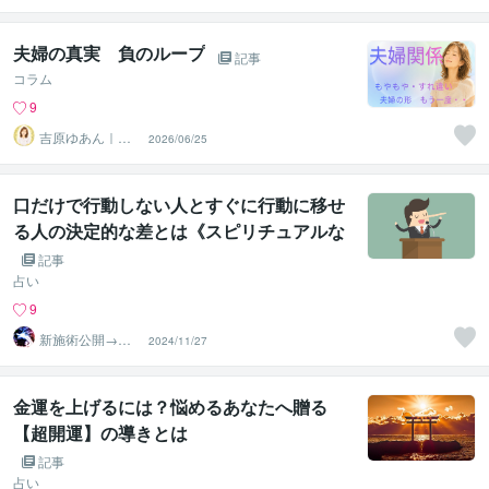
化≫◆星桜龍
夫婦の真実 負のループ
記事
コラム
9
吉原ゆあん｜女
2026/06/25
性の心と体に寄
り添う伴走者
口だけで行動しない人とすぐに行動に移せ
る人の決定的な差とは《スピリチュアルな
考察》
記事
占い
9
新施術公開→≪
2024/11/27
相手意識強制変
化≫◆星桜龍
金運を上げるには？悩めるあなたへ贈る
【超開運】の導きとは
記事
占い