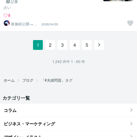
記事
占い
8
新施術公開→≪
2026/04/29
相手意識強制変
化≫◆星桜龍
1
2
3
4
5
1,242
件中
1 - 60
件
ホーム
ブログ
「#夫婦問題」タグ
カテゴリ一覧
コラム
ビジネス・マーケティング