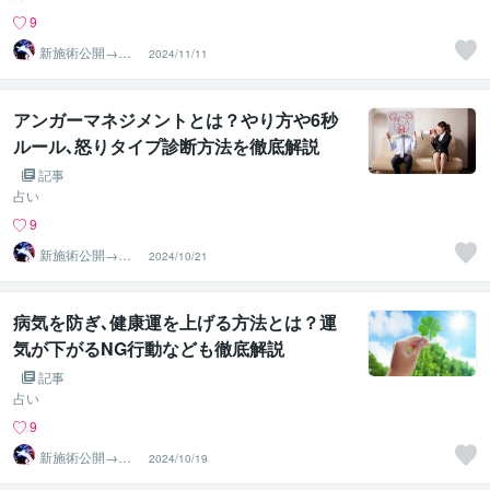
9
新施術公開→≪
2024/11/11
相手意識強制変
化≫◆星桜龍
アンガーマネジメントとは？やり方や6秒
ルール､怒りタイプ診断方法を徹底解説
記事
占い
9
新施術公開→≪
2024/10/21
相手意識強制変
化≫◆星桜龍
病気を防ぎ､健康運を上げる方法とは？運
気が下がるNG行動なども徹底解説
記事
占い
9
新施術公開→≪
2024/10/19
相手意識強制変
化≫◆星桜龍