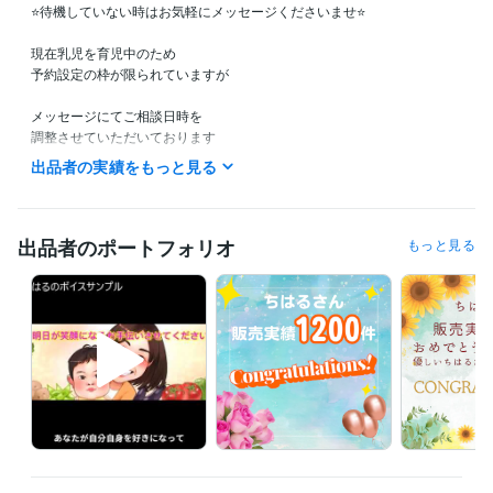
⭐️待機していない時はお気軽にメッセージくださいませ⭐️                                 

現在乳児を育児中のため　　　　　　　　　

予約設定の枠が限られていますが

メッセージにてご相談日時を　　　　　　

調整させていただいております　　　　

お気軽にメッセージくださいませ(^^)

出品者の実績をもっと見る
待機中の時は、すぐにお電話できる状態です♡

⭐️すぐ話されたい方は

出品者のポートフォリオ
もっと見る
　　ブルーの【今すぐ電話】ボタンを

　　押してくださいませ♪

　　(このボタンは私が待機している時に

　　　　　　　　　　　　　表示されます)

　※現在乳児を育児中です

　もしかしたら、

　子どもの寝言やうなり声などが

　聞こえることもあるかもしれません

　どうぞ気にせず、
