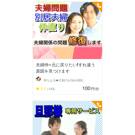
夫婦仲⭐️元に戻りたい❗️すれ違う
原因を見つけます
柊ちはる❤️主婦のお悩み相談Room❤️
100
5.0
円
/分
(143)