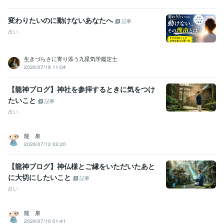
達成！
ココナラ★販売実績500件達成！
ココナラ★主婦でも1ヶ月
の販売額30万円達成！
ココナラ★販売実績６００件達成！
ココナラ
変わりたいのに動けないあなたへ
★販売実績７００件達成！
ココナラ★販売実績800件達成！
ココナ
記事
ラ★販売実績900件達成！
ココナラ★販売実績1000件達成！
ココナ
占い
ラ★販売実績1100件達成！
生きづらさに寄り添う九星気学鑑定士
得意分野
2026/07/18 11:04
悩み相談・カウンセリング
夫婦問題の悩み　
恋活・婚活の悩み　
自分との向き合い方　
ネガティブ思考をポジティブにする　
自分
【龍神ブログ】神社を参拝するときに気をつけ
の価値を知る方法　
人間関係の悩み
夫婦問題
恋活・婚活
たいこと
記事
ビジネス代行・事務代行
ココナラ初心者の方向けサポート　
占い
龍 泉
2026/07/12 02:20
【龍神ブログ】神仏様とご縁をいただいたあと
に大切にしたいこと
記事
占い
龍 泉
2026/07/10 01:41