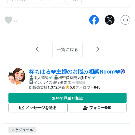
23
一覧に戻る
柊ちはる❤️主婦のお悩み相談Room❤️
本人確認
機密保持契約(NDA)
インボイス発行事業者
未登録
総販売実績
1,372
評価
5.0
フォロワー
840
無料で見積り相談
メッセージを送る
フォロー
840
スケジュール