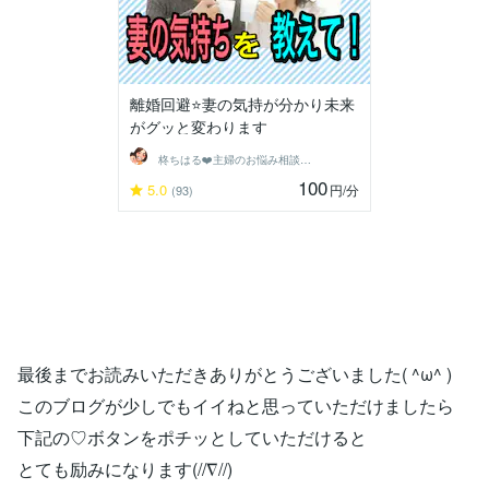
離婚回避⭐️妻の気持が分かり未来
がグッと変わります
柊ちはる❤️主婦のお悩み相談Room❤️
100
5.0
円
/分
(93)
最後までお読みいただきありがとうございました( ^ω^ )
このブログが少しでもイイねと思っていただけましたら
下記の♡ボタンをポチッとしていただけると
とても励みになります(//∇//)