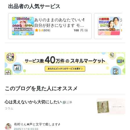
出品者の人気サービス
　お話を続けていただけましたら幸いです

　お話は丁寧に伺わせていただきますので

ありのままのあなたでいい❗️
夫婦
　ご安心くださいませ(o^^o)

自分が好きになります モヤ
う原
モヤ/愚痴/女心/今すぐ/雑談/
題／
5.0
(609)
100
円
/分
5.0
毒親/話し相手/家族
／不
経験職種
ライフスタイル・その他 / カウンセラー・コーチ
経験年数 : 25年
ライフスタイル・その他 / 保育士・ベビーシッター
経験年数 : 11年
ライフスタイル・その他 / 公務員
経験年数 : 11年
職歴
千葉県〇〇市役所
2003年3月 ~ 2014年2月
2014年3月 ~ 2015年
このブログを見た人にオススメ
2月
心は見えないから大切にしたい
受賞歴
記事
ココナラ★プラチナランク３ヶ月で達成！
ココナラ★販売実績１０
コラム
０件到達！
ココナラ★主婦でも１ヶ月の販売額10万円到達！
ココナ
ラ★販売実績200件到達！
ココナラ★主婦でも1ヶ月の販売額２０万
有村りん❀声と文字で癒します♪
達成！
ココナラ★販売実績300件達成！
ココナラ★販売実績400件
2025/11/19 03:33