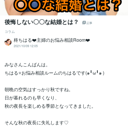
後悔しない〇〇な結婚とは？
記事
コラム
柊ちはる❤️主婦のお悩み相談Room❤️
2021/10/09 12:05
みなさんこんばんは。
ちはる⭐️お悩み相談ルームのちはるです(๑╹ω╹๑ )
朝晩の空気はすっかり秋ですね。
日が暮れるのも早くなり、
秋の夜長を楽しめる季節となってきました。
そんな秋の夜長に失礼します♡