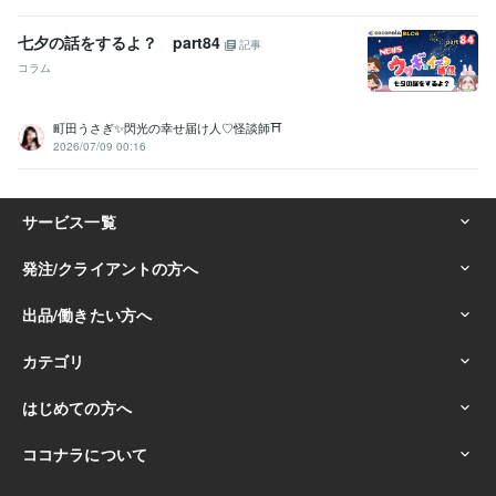
七夕の話をするよ？ part84
記事
コラム
町田うさぎ✨閃光の幸せ届け人♡怪談師⛩️
2026/07/09 00:16