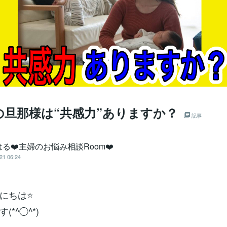
の旦那様は“共感力”ありますか？
記事
る❤️主婦のお悩み相談Room❤️
21 06:24
にちは⭐️
*^◯^*)