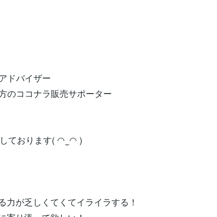
アドバイザー
方のココナラ販売サポーター
ております( ◠‿◠ )
する力が乏しくてくてイライラする！