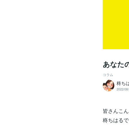
あなた
コラム
柊ちは
2022/08/
皆さんこん
柊ちはるです(