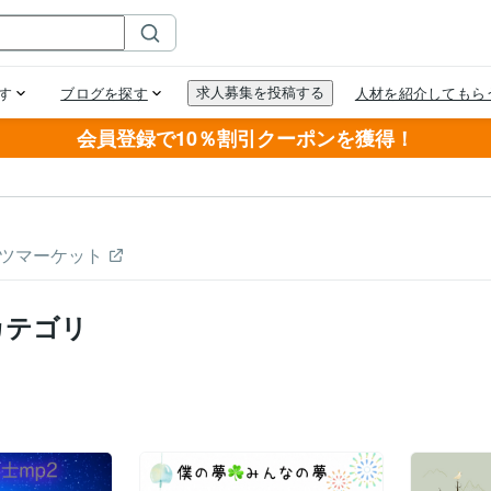
会員登録で10％割引クーポンを獲得！
ツマーケット
カテゴリ