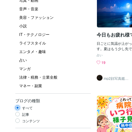
写真・動画
音声・音楽
美容・ファッション
小説
今日もお疲れ様
IT・テクノロジー
ライフスタイル
日ごとに気温が上がっ
す。夏はもう少し先で
エンタメ・趣味
熱中症にはお気をつけ
占い
ぐ一年の半分が過ぎま
占い
19
せている方、悔いを持
マンガ
うと生きている方、さ
す。人生を変えたい方
法律・税務・士業全般
mp2顔写真鑑定
方はぜひお頼りくださ
士ー顔写真から
マネー・副業
人生を分析
事に過ごせますように
いる商品です。ぜひお
さい。◯未来についての鑑定 
ブログの種類
nala.com/service
る鑑定(本当の自分を知りたい
すべて
oconala.com/servi
記事
関する鑑定(相性〜運命の相手
コンテンツ
oconala.com/servi
であなたを幸せ体質に