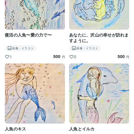
復活の人魚〜愛の力で〜
あなたに、沢山の幸せが訪れま
すように。
画像・イラスト
画像・イラスト
500
500
1
0
円
円
人魚のキス
人魚とイルカ