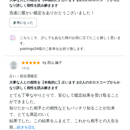
なり詳しく相性を読み解きます
迅速に暖かい鑑定をありがとうございました！
参考になった
こちらこそ、少しでもあなた様のお役に立てたこと嬉しく思いま
す。

yukiringo24様のご多幸をお祈り致します。
by 西山 繭子
1年前
占い
>
総合運鑑定
大事な人との相性を【本格的に】占います お2人のホロスコープからか
なり詳しく相性を読み解きます
とても丁寧なやりとりで、安心して鑑定結果を受け取ること
ができました。

知りたかった相手との相性などもバッチリ知ることが出来
て、とても満足のいく

結果でした。この結果をふまえて、これから相手との人生を
前...
続きを読む