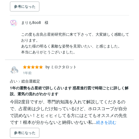
参考になった
まりも8oo8　様

この度も吉良占星術研究所に来て下さって、大変嬉しく感動して
おります。

あなた様の明るく素敵な姿勢を見習いたい、と感じました。

本当にありがとうございました。
by ミロクタロット
1年前
占い
>
総合運鑑定
1年の運勢を占星術で詳しく占います 惑星進行図で時期ごとに詳しく解
説、運気の流れがわかります
今回2度目ですが、専門的知識を入れて解説してくださるの
で、占星術は少しだけ知っているけど、ホロスコープが自分
で読めない！とヒィヒィしてる方にはとてもオススメの先生
です！根本が分からないと納得いかない私...
続きを読む
参考になった