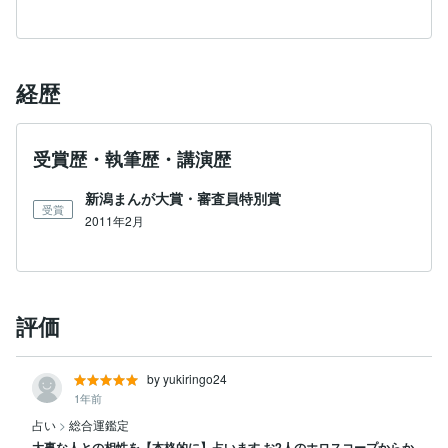
経歴
受賞歴・執筆歴・講演歴
新潟まんが大賞・審査員特別賞
受賞
2011年2月
評価
by yukiringo24
1年前
占い
>
総合運鑑定
大事な人との相性を【本格的に】占います お2人のホロスコープからか