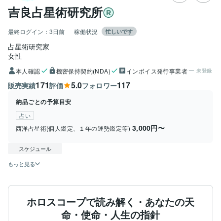
吉良占星術研究所
最終ログイン：
3日前
稼働状況
忙しいです
占星術研究家
女性
本人確認
機密保持契約(NDA)
インボイス発行事業者
未登録
171
5.0
117
販売実績
評価
フォロワー
納品ごとの予算目安
占い
3,000円〜
西洋占星術(個人鑑定、１年の運勢鑑定等)
スケジュール
もっと見る
ホロスコープで読み解く・あなたの天
命・使命・人生の指針