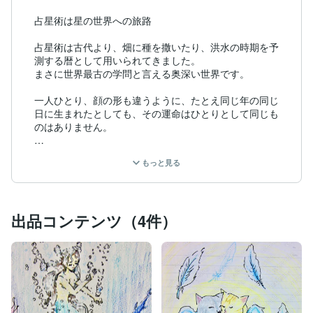
占星術は星の世界への旅路

占星術は古代より、畑に種を撒いたり、洪水の時期を予
測する暦として用いられてきました。

まさに世界最古の学問と言える奥深い世界です。

一人ひとり、顔の形も違うように、たとえ同じ年の同じ
日に生まれたとしても、その運命はひとりとして同じも
のはありません。

西洋占星術の奥深さは、一人一人に合わせて丁寧に占
もっと見る
い、本来のあなたの特性や持ち味を導き出すところにあ
ります。あなたの知っている自分、知らない自分に出逢
う時、きっと見えない何かが変わると信じています。

出品コンテンツ（4件）
私の占いで、ほんの少しでも気持ちが前向きになったり
元気が出たら…そんな想いでささやかながらお手伝いさ
せていただけたら幸いです。

☆ココナラサイト内でブログにて、占星術の知識を発信
https://coconala.com/blogs/2604741
☆