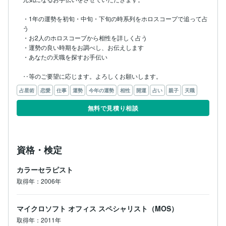
・1年の運勢を初旬・中旬・下旬の時系列をホロスコープで追って占
う

・お2人のホロスコープから相性を詳しく占う

・運勢の良い時期をお調べし、お伝えします

・あなたの天職を探すお手伝い

占星術
恋愛
仕事
運勢
今年の運勢
相性
開運
占い
親子
天職
無料で見積り相談
資格・検定
カラーセラピスト
取得年：2006年
マイクロソフト オフィス スペシャリスト（MOS）
取得年：2011年