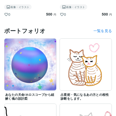
画像・イラスト
画像・イラスト
500
500
0
0
円
円
ポートフォリオ
一覧を見る
あなたの天命/ホロスコープから紐
占星術・気になるあの方との相性
解く魂の設計図
診断をします。