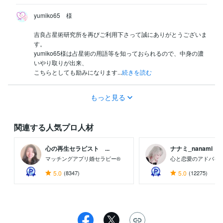
yumiko65　様

吉良占星術研究所を再びご利用下さって誠にありがとうございま
す。

yumiko65様は占星術の用語等を知っておられるので、中身の濃
いやり取りが出来、

こちらとしても励みになります...
続きを読む
もっと見る
関連する人気プロ人材
心の再生セラピスト ...
ナナミ_nanami
マッチングアプリ婚セラピー®
心と恋愛のアドバイ
5.0
(8347)
5.0
(12275)