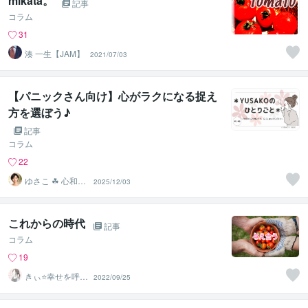
mikata。
記事
コラム
31
湊 一生【JAM】
2021/07/03
【パニックさん向け】心がラクになる捉え
方を選ぼう♪
記事
コラム
22
ゆさこ ☘ 心和ら
2025/12/03
ぐ拠り所
これからの時代
記事
コラム
19
きぃ⭐️幸せを呼び
2022/09/25
込むふわっと女
神⭐️