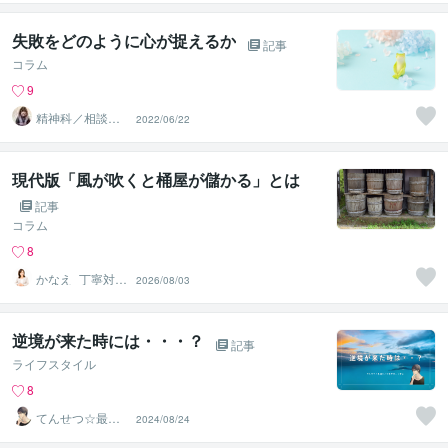
失敗をどのように心が捉えるか
記事
コラム
9
精神科／相談員
2022/06/22
＊ 峰川みゆう
現代版「風が吹くと桶屋が儲かる」とは
記事
コラム
8
かなえ_丁寧対応
2026/08/03
カウンセリング
逆境が来た時には・・・？
記事
ライフスタイル
8
てんせつ☆最適
2024/08/24
ライフをサポー
トする