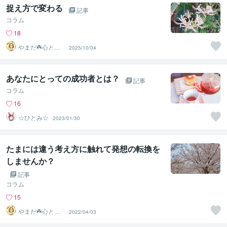
捉え方で変わる
記事
コラム
18
やまだ☘️心と頭
2025/10/04
がスッキリ整う
サロン
あなたにとっての成功者とは？
記事
コラム
16
☆ひとみ☆
2023/01/30
たまには違う考え方に触れて発想の転換を
しませんか？
記事
コラム
15
やまだ☘️心と頭
2022/04/03
がスッキリ整う
サロン