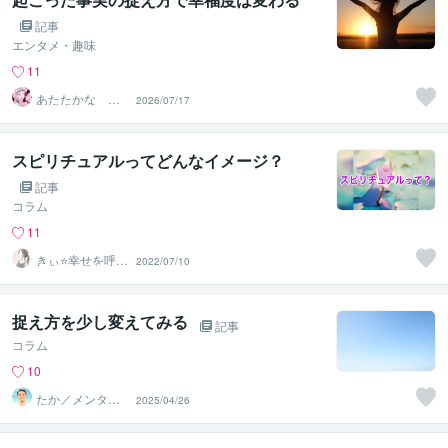
記事
エンタメ・趣味
11
あたたかな ゆ
2026/07/17
うひ
スピリチュアルってどんなイメージ？
記事
コラム
11
きぃ⭐️幸せを呼び
2022/07/10
込むふわっと女
神⭐️
捉え方を少し変えてみる
記事
コラム
10
たか／メンタル
2025/04/26
パートナー