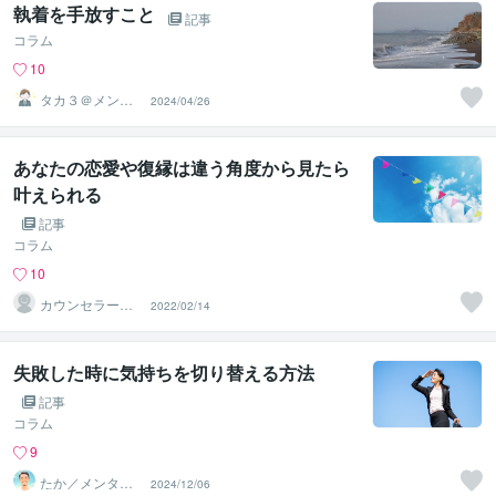
執着を手放すこと
記事
コラム
10
タカ３＠メンタ
2024/04/26
ルコーチ
あなたの恋愛や復縁は違う角度から見たら
叶えられる
記事
コラム
10
カウンセラー佐
2022/02/14
藤愛
失敗した時に気持ちを切り替える方法
記事
コラム
9
たか／メンタル
2024/12/06
パートナー