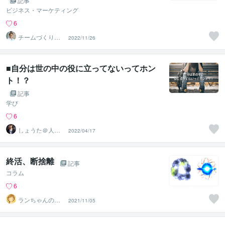
記事
ビジネス・マーケティング
6
チームづくりの
2022/11/26
エキスパート☆
荒川 佳大
■自分は世の中の役に立ってないってホン
ト！？
記事
学び
6
しょうた＠人を
2022/04/17
笑顔にする専門
家
終活、断捨離
記事
コラム
6
ランちゃんのマ
2021/11/05
マ