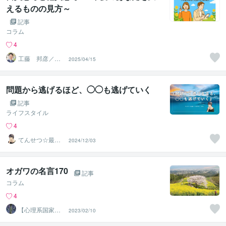
えるものの見方～
記事
コラム
4
工藤 邦彦／株
2025/04/15
式会社ツタワル
木
問題から逃げるほど、◯◯も逃げていく
記事
ライフスタイル
4
てんせつ☆最適
2024/12/03
ライフをサポー
トする
オガワの名言170
記事
コラム
4
【心理系国家資
2023/02/10
格有】カウンセ
ラー おがわ