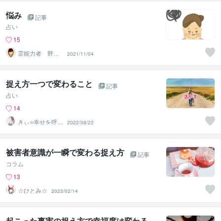
悩み
記事
占い
15
霊能力者 野神
2021/11/04
董子（とうこ）
捉え方一つで変わること
記事
占い
14
きぃ⭐️幸せを呼び
2022/08/22
込むふわっと女
神⭐️
被害者意識が一瞬で変わる捉え方
記事
コラム
13
☆ひとみ☆
2023/02/14
起こった事実の捉え方で幸福度は変わる