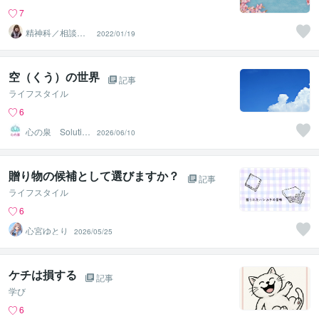
7
精神科／相談員
2022/01/19
＊ 峰川みゆう
空（くう）の世界
記事
ライフスタイル
6
心の泉 Solutio
2026/06/10
nHeart
贈り物の候補として選びますか？
記事
ライフスタイル
6
心宮ゆとり
2026/05/25
ケチは損する
記事
学び
6