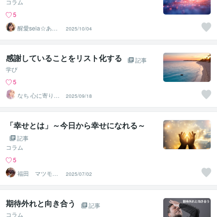
コラム
5
醒愛seia☆あな
2025/10/04
たの心に寄り添
います☆
感謝していることをリスト化する
記事
学び
5
なち 心に寄り添
2025/09/18
う個性心理学ア
ドバイザー
「幸せとは」～今日から幸せになれる～
記事
コラム
5
福田 マツモ
2025/07/02
ト 有人
期待外れと向き合う
記事
コラム