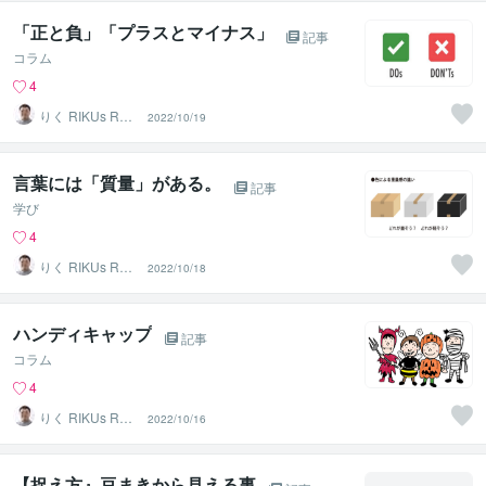
「正と負」「プラスとマイナス」
記事
コラム
4
りく RIKUs ROO
2022/10/19
M
言葉には「質量」がある。
記事
学び
4
りく RIKUs ROO
2022/10/18
M
ハンディキャップ
記事
コラム
4
りく RIKUs ROO
2022/10/16
M
【捉え方』豆まきから見える事