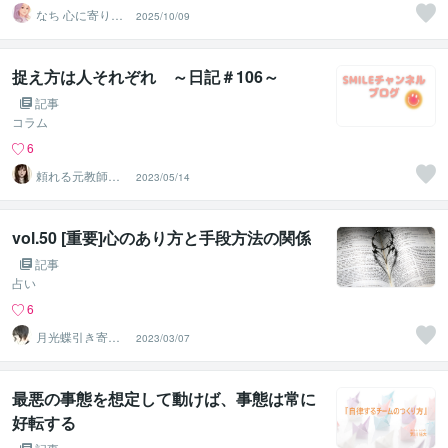
なち 心に寄り添
2025/10/09
う個性心理学ア
ドバイザー
捉え方は人それぞれ ～日記＃106～
記事
コラム
6
頼れる元教師✨
2023/05/14
そら✨寄り添い
人
vol.50 [重要]心のあり方と手段方法の関係
記事
占い
6
月光蝶引き寄せ
2023/03/07
スピリチュアル
カウンセラー
最悪の事態を想定して動けば、事態は常に
好転する