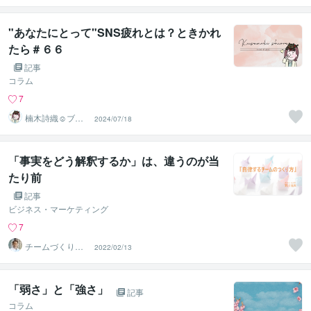
り所✨☘️
"あなたにとって"SNS疲れとは？ときかれ
たら＃６６
記事
コラム
7
楠木詩織☺︎ブロ
2024/07/18
グ❇︎生活科・家
庭研究部
「事実をどう解釈するか」は、違うのが当
たり前
記事
ビジネス・マーケティング
7
チームづくりの
2022/02/13
エキスパート☆
荒川 佳大
「弱さ」と「強さ」
記事
コラム