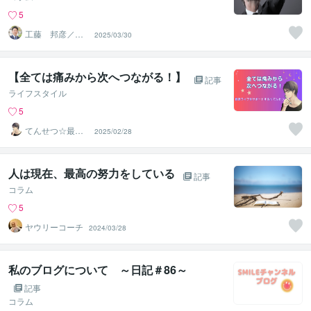
5
工藤 邦彦／株
2025/03/30
式会社ツタワル
木
【全ては痛みから次へつながる！】
記事
ライフスタイル
5
てんせつ☆最適
2025/02/28
ライフをサポー
トする
人は現在、最高の努力をしている
記事
コラム
5
ヤウリーコーチ
2024/03/28
私のブログについて ～日記＃86～
記事
コラム