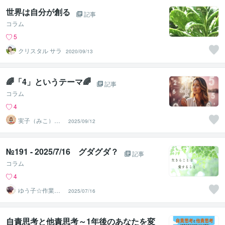
世界は自分が創る
記事
コラム
5
クリスタル サラ
2020/09/13
🌈「4」というテーマ🌈
記事
コラム
4
実子（みこ）✨
2025/09/12
未来好転セラピ
ーカフェ
№191 - 2025/7/16 グダグダ？
記事
コラム
4
ゆう子☆作業療
2025/07/16
法士＆ライフコ
ーチ
自責思考と他責思考～1年後のあなたを変