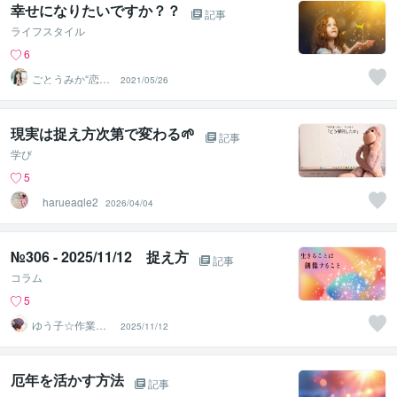
幸せになりたいですか？？
記事
ライフスタイル
6
ごとうみか“恋
2021/05/26
愛・婚活・人間
関係”相談室
現実は捉え方次第で変わる🌱
記事
学び
5
harueagle2
2026/04/04
№306 - 2025/11/12 捉え方
記事
コラム
5
ゆう子☆作業療
2025/11/12
法士＆ライフコ
ーチ
厄年を活かす方法
記事