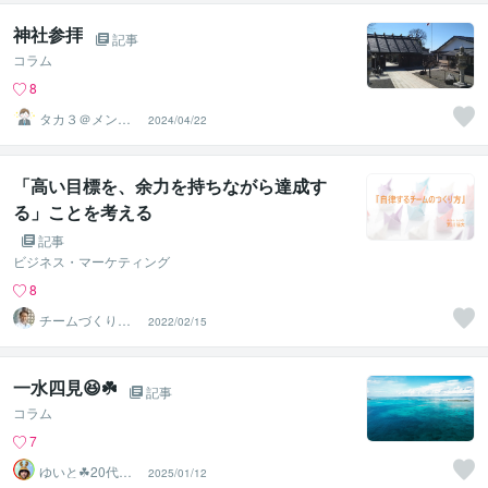
神社参拝
記事
コラム
8
タカ３＠メンタ
2024/04/22
ルコーチ
「高い目標を、余力を持ちながら達成す
る」ことを考える
記事
ビジネス・マーケティング
8
チームづくりの
2022/02/15
エキスパート☆
荒川 佳大
一水四見😆☘️
記事
コラム
7
ゆいと☘20代✨
2025/01/12
あなたの心の拠