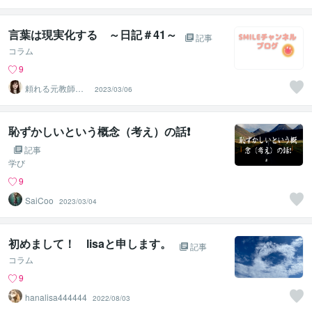
言葉は現実化する ～日記＃41～
記事
コラム
9
頼れる元教師✨
2023/03/06
そら✨寄り添い
人
恥ずかしいという概念（考え）の話❗️
記事
学び
9
SaiCoo
2023/03/04
初めまして！ lisaと申します。
記事
コラム
9
hanalisa444444
2022/08/03