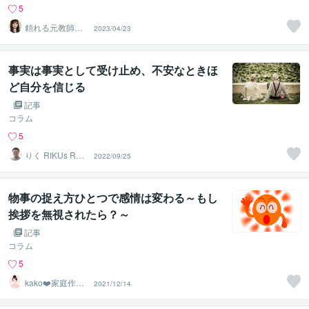
5
頼れる元教師✨
2023/04/23
そら✨寄り添い
人
事実は事実として受け止め、不安なときほ
ど自分を信じる
記事
コラム
5
りく RIKUs ROO
2022/09/25
M
物事の捉え方ひとつで感情は変わる～もし
挨拶を無視されたら？～
記事
コラム
5
kako❤️家庭作業
2021/12/14
療法士☆ママに
笑顔を