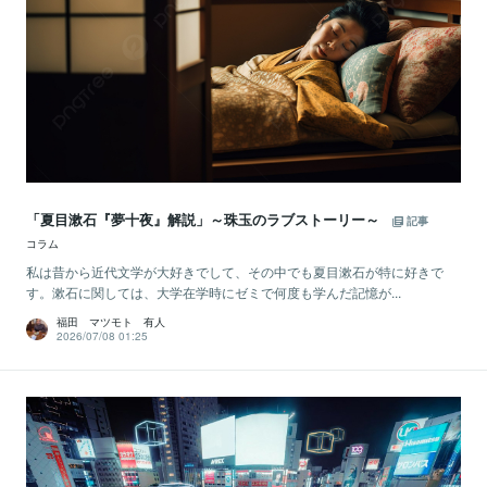
「夏目漱石『夢十夜』解説」～珠玉のラブストーリー～
記事
コラム
私は昔から近代文学が大好きでして、その中でも夏目漱石が特に好きで
す。漱石に関しては、大学在学時にゼミで何度も学んだ記憶が...
福田 マツモト 有人
2026/07/08 01:25