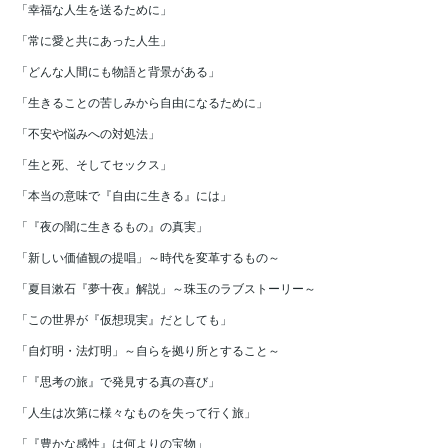
「幸福な人生を送るために」
「常に愛と共にあった人生」
「どんな人間にも物語と背景がある」
「生きることの苦しみから自由になるために」
「不安や悩みへの対処法」
「生と死、そしてセックス」
「本当の意味で『自由に生きる』には」
「『夜の闇に生きるもの』の真実」
「新しい価値観の提唱」～時代を変革するもの～
「夏目漱石『夢十夜』解説」～珠玉のラブストーリー～
「この世界が『仮想現実』だとしても」
「自灯明・法灯明」～自らを拠り所とすること～
「『思考の旅』で発見する真の喜び」
「人生は次第に様々なものを失って行く旅」
「『豊かな感性』は何よりの宝物」