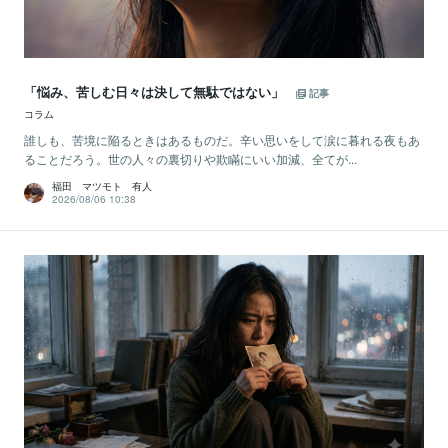
「悩み、苦しむ日々は決して無駄ではない」
記事
コラム
誰しも、苦境に陥るときはあるものだ。辛い思いをして涙に暮れる夜もあ
ることだろう。世の人々の裏切りや欺瞞にいい加減、全てが...
福田 マツモト 有人
2026/08/06 10:38