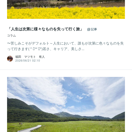
「人生は次第に様々なものを失って行く旅」
記事
コラム
〜苦しみこそがデフォルト～人生において、誰もが次第に色々なものを失
って行きます( * ॑꒳ ॑*)若さ、キャリア、美しさ...
福田 マツモト 有人
2026/06/21 02:10