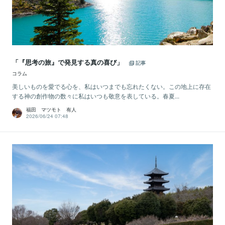
「『思考の旅』で発見する真の喜び」
記事
コラム
美しいものを愛でる心を、私はいつまでも忘れたくない。この地上に存在
する神の創作物の数々に私はいつも敬意を表している。春夏...
福田 マツモト 有人
2026/06/24 07:48