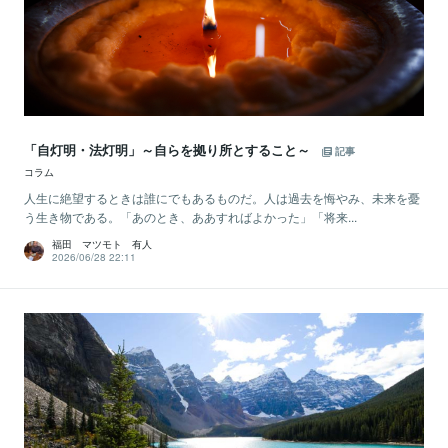
「自灯明・法灯明」～自らを拠り所とすること～
記事
コラム
人生に絶望するときは誰にでもあるものだ。人は過去を悔やみ、未来を憂
う生き物である。「あのとき、ああすればよかった」「将来...
福田 マツモト 有人
2026/06/28 22:11