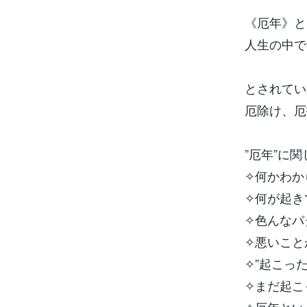
《厄年》と
人生の中で
とされてい
厄除け、厄
”厄年”に
✧何かわか
✧何が起き
✧色んなパ
✧悪いこと
✧”起こっ
✧まだ起こ