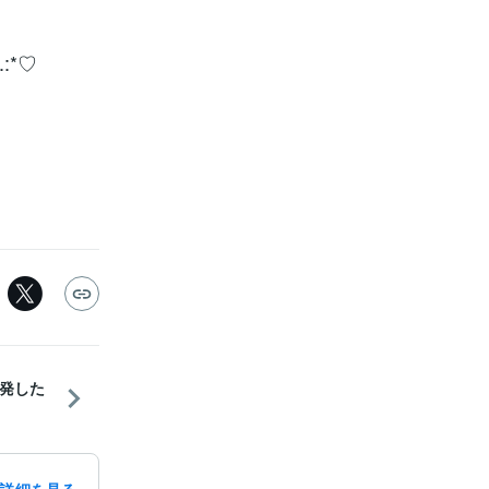
:*♡
（発した
詳細を見る