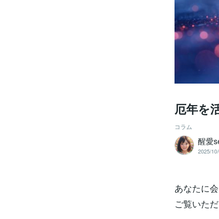
厄年を
コラム
醒愛s
2025/10/
あなたに会
ご覧いただ