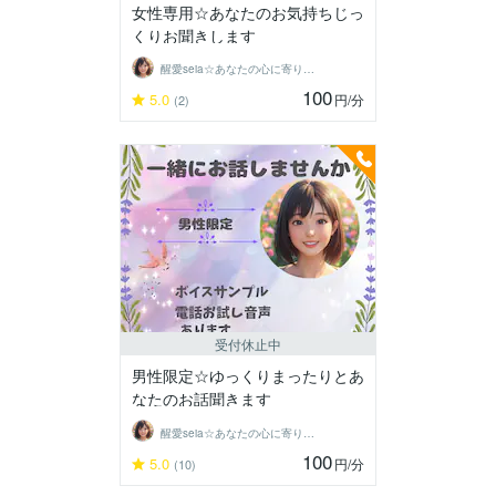
女性専用☆あなたのお気持ちじっ
くりお聞きします
醒愛seia☆あなたの心に寄り添います☆
100
5.0
円
/分
(2)
受付休止中
男性限定☆ゆっくりまったりとあ
なたのお話聞きます
醒愛seia☆あなたの心に寄り添います☆
100
5.0
円
/分
(10)