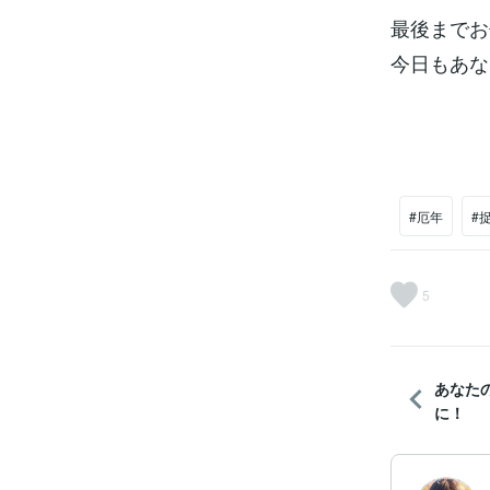
最後までお
今日もあなた
#厄年
#
5
あなた
に！