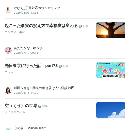
かなえ_丁寧対応カウンセリング
2026/08/03 13:38
起こった事実の捉え方で幸福度は変わる
記事
エンタメ・趣味
あたたかな ゆうひ
2026/07/17 09:16
先日東京に行った話 part78
記事
コラム
町田うさぎ✨閃光の幸せ届け人♡怪談師⛩️
2026/06/16 14:29
空（くう）の世界
記事
ライフスタイル
心の泉 SolutionHeart