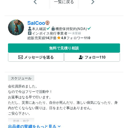
一覧に戻る
SaiCoo
本人確認
機密保持契約(NDA)
インボイス発行事業者
未登録
総販売実績
14
評価
4.9
フォロワー
110
無料で見積り相談
メッセージを送る
フォロー
110
スケジュール
会社員辞めました。

なので今はフリーで活動中！

お返事はなる早で行います。

ただし、災害にあったり、自分が死んだり、激しい病気になったり、身
内が亡くならない限りは、日をまたぐ事はありません。

ご安心下さい。
資格・検定
出品者の実績をもっと見る
社会福祉士
取得年 : 2006年