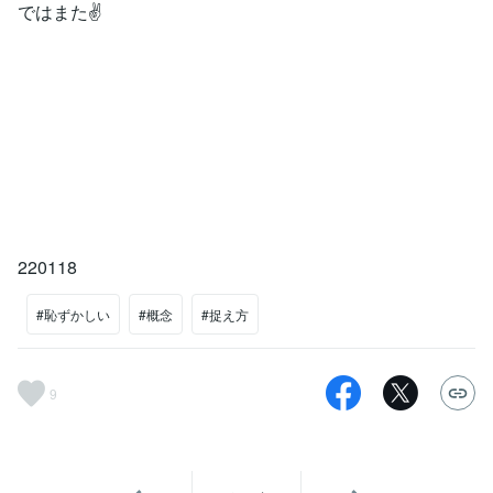
ではまた✌️
220118
#恥ずかしい
#概念
#捉え方
9