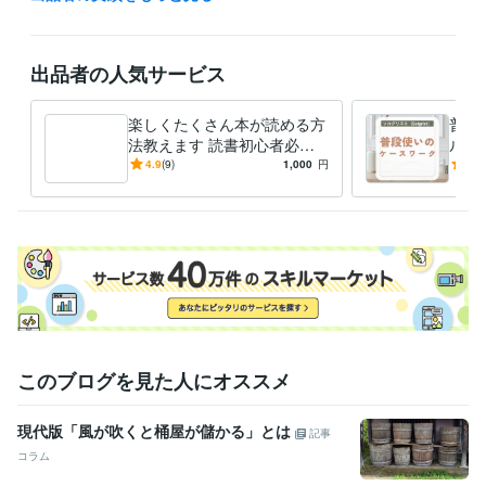
ケアマネジャー（介護支援専門員）
取得年 : 2013年
得意分野
出品者の人気サービス
悩み相談・カウンセリング
対人関係
悩み
人生相談
音楽制作・ナレーション
AI使って瞬時に音楽作成
楽しくたくさん本が読める方
普段
音楽作成
法教えます 読書初心者必見❗️
ル教
本を読む気が起きない方向け
ケー
4.9
(9)
1,000
円
5.0
の内容です。
いに
このブログを見た人にオススメ
現代版「風が吹くと桶屋が儲かる」とは
記事
コラム