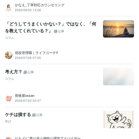
好奇心旺盛:99年
声フェチ:99年
個性的:99年
マイペース:99年
かなえ_丁寧対応カウンセリング
共感力:99年
肯定力:99年
ユーモア:99年
癒し系ボイス:99年
2026/08/03 13:38
恋愛体質:99年
爽やか:99年
元気:99年
ポジティブ:99年
聴く力:99年
逆思考:99年
優しさ:99年
「どうしてうまくいかない？」ではなく、「何
を教えてくれている？」
記事
得意分野
コラム
悩み相談・カウンセリング
チャレンジ精神
アニメ鑑賞
怒ることが
ない
決断力
お母さんの背中に隠れる人見知り
学びに貪欲なゆいと
24歳で家を購入した行動力と決断力✨☘
共感するけど否定はしない
現役管理職｜ライフコーチY
2026/07/28 07:55
よ✨
悩み相談・カウンセリング
自信
リーダーシップ
考え方？
記事
コラム
骨格屋ossan
2026/07/23 00:37
ケチは損する
記事
学び
なち 心に寄り添う個性心理学アドバイザー