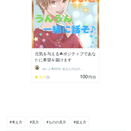
元気を与える☘ポジティブであな
たに希望を届けます
ゆいと☘20代✨あなたの心の拠り所✨☘️
100
5.0
円
/分
(5)
#考え方
#見方
#ものの見方
#捉え方