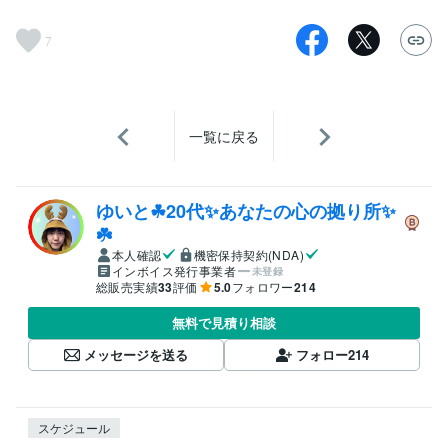
7
一覧に戻る
ゆいと☘20代✨あなたの心の拠り所✨
☘️
本人確認
機密保持契約(NDA)
インボイス発行事業者
未登録
総販売実績
33
評価
5.0
フォロワー
214
無料で見積り相談
メッセージを送る
フォロー
214
スケジュール