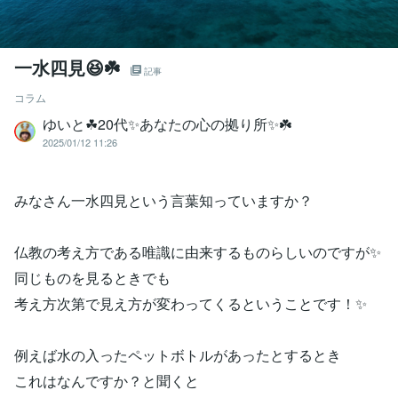
一水四見😆☘️
記事
コラム
ゆいと☘20代✨あなたの心の拠り所✨☘️
2025/01/12 11:26
みなさん一水四見という言葉知っていますか？
仏教の考え方である唯識に由来するものらしいのですが✨
同じものを見るときでも
考え方次第で見え方が変わってくるということです！✨
例えば水の入ったペットボトルがあったとするとき
これはなんですか？と聞くと