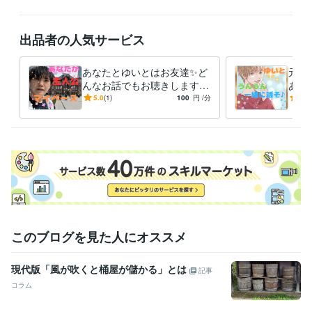
ぜひお声掛けください✨

僕が背中を推します✨☘️

出品者の人気サービス
とりあえず5分だけでもやってみる✨

そうすると意外と続いたりしますよ✨

あなたとゆいとはお友達✨ど
元気
勇気がいるのは最初だけです✨

んなお話でもお聴きします
あな
あなたの人生の主人公はあな
試し
5.0
(1)
100
円
/分
5.0
気軽にコメントなどくれると

た✨マイペースで語り合いま
ルギ
ゆいとは飛んで喜びます✨☘️

せんか☘
ぜひお聴かせくださると嬉しいです✨☘️
受賞歴
ココナラ出品開始
note ブログ開始
ココナラ　レギュラーランク達
成
ココナラ　ブロンズランク達成
ココナラ　シルバーランク達成
資格・検定
メンタル心理カウンセラー
取得年 : 2023年
上級心理カウンセラー
取得年 : 2024年
このブログを見た人にオススメ
ビジネス・クリエイティブツール
現代版「風が吹くと桶屋が儲かる」とは
Canva:1年
記事
コラム
その他ツール
行動力:99年
意外性思考:99年
人見知り:99年
ゲーム好き:99年