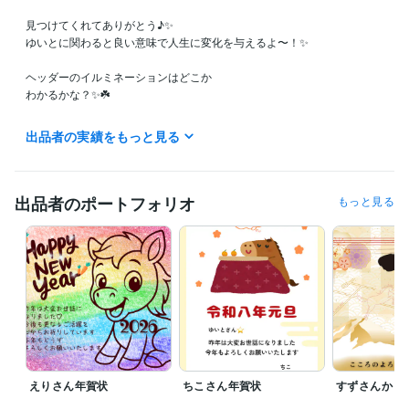
見つけてくれてありがとう♪✨

ゆいとに関わると良い意味で人生に変化を与えるよ〜！✨

ヘッダーのイルミネーションはどこか

わかるかな？✨☘️

朝、今から仕事に行くのにやる気が出ない行く気になれないと思う人に
出品者の実績をもっと見る
おすすめです✨

ぜひ僕から元気を吸い取ってくださいね♪☘

途中中抜けすることがすることがあるかもしれません☘

出品者のポートフォリオ
もっと見る
　離籍中もお話出来るかも知れないので

　 メッセージお待ちしております✨

2026年が始まりましたね✨☘️

皆さんは今年目標はなんですか？✨

僕はココナラや物販やFX

いろいろ掲げてる目標はあります✨

ぜひ皆さんの目標を教えてください✨☘️

えりさん年賀状
ちこさん年賀状
すずさんから
目標を掲げてその目標に対し

なかなか行動ができないのであれば
