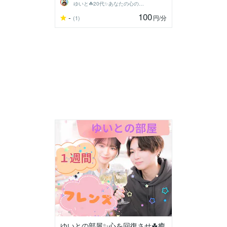
ゆいと☘20代✨あなたの心の拠り所✨☘️
100
-
円
/分
(1)
ゆいとの部屋✨心を回復させ☘癒