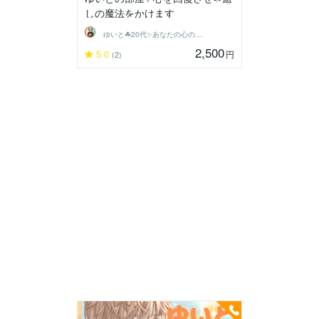
しの魔法をかけます
ゆいと☘20代✨あなたの心の拠り所✨☘️
2,500
5.0
円
(2)