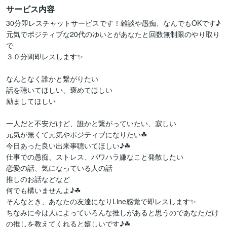
サービス内容
30分即レスチャットサービスです！雑談や愚痴、なんでもOKです♪

元気でポジティブな20代のゆいとがあなたと回数無制限のやり取り
で

３０分間即レスします✨

なんとなく誰かと繋がりたい

話を聴いてほしい、褒めてほしい

励ましてほしい

一人だと不安だけど、誰かと繋がっていたい、寂しい

元気が無くて元気やポジティブになりたい☘

今日あった良い出来事聴いてほしい♪☘

仕事での愚痴、ストレス、パワハラ嫌なこと発散したい

恋愛の話、気になっている人の話

推しのお話などなど

何でも構いませんよ♪☘

そんなとき、あなたの友達になりLine感覚で即レスします✨

ちなみに今は人によっていろんな推しがあると思うのであなただけ
の推しを教えてくれると嬉しいです♪☘
