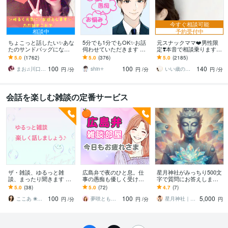
今すぐ相談可能
相談中
予約受付中
ちょこっと話したい✨あな
5分でも1分でもOK✨お話
元スナックママ❤️男性限
たのサンドバッグになり
伺わせていただきます 愚
定❣️本音で相談乗ります
ます 女性も大歓迎✨秘密
痴・相談・雑談なんでも
私に頼ってみませんか❤️
5.0
(1762)
5.0
(376)
5.0
(2185)
厳守☘️話すことでお気持
お話ください♪
味方になります。
100
100
140
ちが晴れやかに☘️
まお♫川口茉央♫
shin⭐️
いい歳のエリー♡
円
/分
円
/分
円
/分
会話を楽しむ雑談の定番サービス
ザ・雑談、ゆるっと雑
広島弁で夜のひと息。仕
星月神社がみっちり500文
談、まったり聞きます た
事の愚痴も優しく受け止
字で質問にお答えします
だ話したいだけのあなた
めます 広島弁のぬくもり
質問のある方はこちらの
5.0
(38)
5.0
(72)
4.7
(7)
へ まったりしっかり聞き
で、頑張るあなたをそっ
サービスをご利用下さ
100
100
5,000
ます
と支えます
い。
ここあ ❀ぽかぽか相談室❀
夢咲ともこ♡心あたたまる時間
星月神社｜しずく
円
/分
円
/分
円