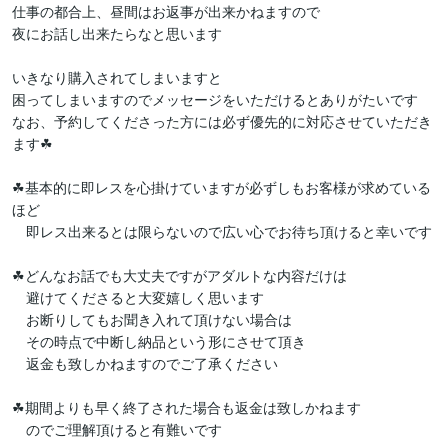
仕事の都合上、昼間はお返事が出来かねますので

夜にお話し出来たらなと思います

いきなり購入されてしまいますと

困ってしまいますのでメッセージをいただけるとありがたいです

なお、予約してくださった方には必ず優先的に対応させていただき
ます☘

☘基本的に即レスを心掛けていますが必ずしもお客様が求めている
ほど

　即レス出来るとは限らないので広い心でお待ち頂けると幸いです

☘どんなお話でも大丈夫ですがアダルトな内容だけは

　避けてくださると大変嬉しく思います

　お断りしてもお聞き入れて頂けない場合は

　その時点で中断し納品という形にさせて頂き

　返金も致しかねますのでご了承ください

☘期間よりも早く終了された場合も返金は致しかねます

　のでご理解頂けると有難いです
