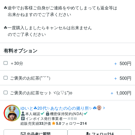
☘途中でお客様ご自身がご連絡をやめてしまっても返金等は

　出来かねますのでご了承ください

☘一度購入しましたらキャンセルは出来ません

有料オプション
＋
500円
＋30分
＋
500円
ご褒美のお紅茶(*´˘`*）
＋
1,000円
ご褒美のお紅茶セットヾ(≧▽≦*)o
ゆいと☘20代✨あなたの心の拠り所✨☘️
本人確認
機密保持契約(NDA)
インボイス発行事業者
未登録
総販売実績
33
評価
5.0
フォロワー
214
出品者に質問
フォロー
214