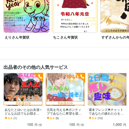
得意分野
悩み相談・カウンセリング
チャレンジ精神
アニメ鑑賞
怒ることがない
決断力
お母さんの背中に隠れる人見知り
学びに貪欲なゆいと
24歳で家
を購入した行動力と決断力✨☘
共感するけど否定はしないよ✨
悩み相談・カウンセリング
自信
リーダーシップ
えりさん年賀状
ちこさん年賀状
すずさんからの
出品者のその他の人気サービス
予約受付中
予約受付中
あなたとゆいとはお友達✨
元気を与える☘ポジティ
週末フレンズ☘チャット
どんなお話でもお聴きし
ブであなたに希望を届け
であなたの疲れた心を癒
ます あなたの人生の主人
ます お試しOK☘✨あなた
します ２日間☘✨1000円
5.0
(1)
5.0
(5)
5.0
(10)
公はあなた✨マイペースで
の心のエネルギー✨を引き
✨あなたの推しはなんです
100
100
1,000
語り合いませんか☘
出そう✨
か？☘
円
/分
円
/分
円