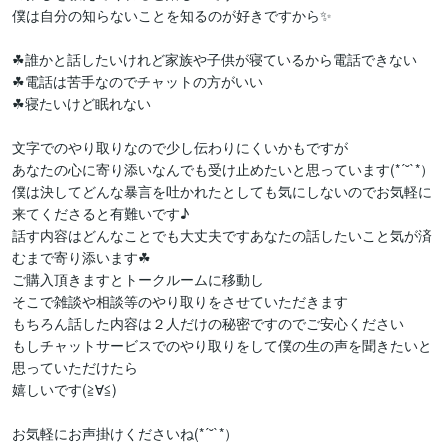
僕は自分の知らないことを知るのが好きですから✨

☘誰かと話したいけれど家族や子供が寝ているから電話できない

☘電話は苦手なのでチャットの方がいい

☘寝たいけど眠れない

文字でのやり取りなので少し伝わりにくいかもですが

あなたの心に寄り添いなんでも受け止めたいと思っています(*´˘`*）

僕は決してどんな暴言を吐かれたとしても気にしないのでお気軽に
来てくださると有難いです♪

話す内容はどんなことでも大丈夫ですあなたの話したいこと気が済
むまで寄り添います☘

ご購入頂きますとトークルームに移動し

そこで雑談や相談等のやり取りをさせていただきます

もちろん話した内容は２人だけの秘密ですのでご安心ください

もしチャットサービスでのやり取りをして僕の生の声を聞きたいと
思っていただけたら

嬉しいです(≧∀≦)

お気軽にお声掛けくださいね(*´˘`*）
