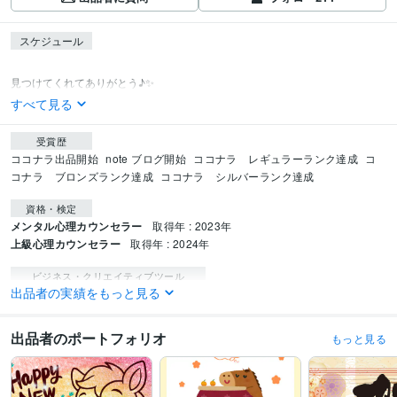
スケジュール
見つけてくれてありがとう♪✨
すべて見る
受賞歴
ココナラ出品開始
note ブログ開始
ココナラ　レギュラーランク達成
コ
コナラ　ブロンズランク達成
ココナラ　シルバーランク達成
資格・検定
メンタル心理カウンセラー
取得年 : 2023年
上級心理カウンセラー
取得年 : 2024年
ビジネス・クリエイティブツール
出品者の実績をもっと見る
Canva:1年
その他ツール
出品者のポートフォリオ
もっと見る
行動力:99年
意外性思考:99年
人見知り:99年
ゲーム好き:99年
好奇心旺盛:99年
声フェチ:99年
個性的:99年
マイペース:99年
共感力:99年
肯定力:99年
ユーモア:99年
癒し系ボイス:99年
恋愛体質:99年
爽やか:99年
元気:99年
ポジティブ:99年
聴く力:99年
逆思考:99年
優しさ:99年