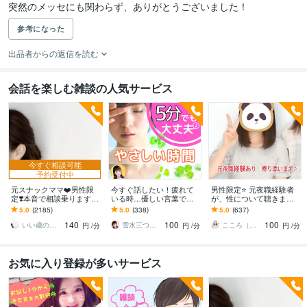
突然のメッセにも関わらず、ありがとうございました！
参考になった
出品者からの返信を読む
会話を楽しむ雑談の人気サービス
今すぐ相談可能
予約受付中
元スナックママ❤️男性限
今すぐ話したい！疲れて
男性限定⭐️ 元夜職経験者
定❣️本音で相談乗ります
いる時…優しい言葉で話
が、性について聴きます
私に頼ってみませんか❤️
します 何でもどうぞ✨愚
性のお悩みや好きな趣
5.0
(2185)
5.0
(338)
5.0
(637)
味方になります。
痴/恋愛♡/雑談/寂しい/モ
味…安心して打ち明けて
140
100
100
ヤモヤ/楽しい♪
ねʕ•ᴥ•ʔ
いい歳のエリー♡
雪水三つ葉☘️あったかコミュニケーション
こころ（＾_＾）
円
/分
円
/分
円
/分
お気に入り登録が多いサービス