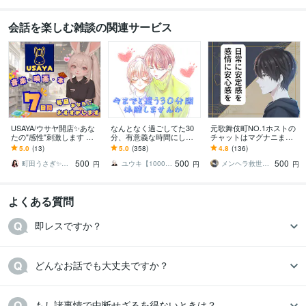
会話を楽しむ雑談の関連サービス
USAYA/ウサヤ開店✨あな
なんとなく過ごしてた30
元歌舞伎町NO.1ホストの
たの"感性"刺激します 映
分、有意義な時間にしま
チャットはマグナニます
画/曲/本/コミック/アニメ/
す 最安/新規様大歓迎♡待
【500円/14日間】あなた
5.0
(13)
5.0
(358)
4.8
(136)
推し活、全てのサブカル
ち時間/寝る前の時間/まっ
の「日常」と「感情」を
500
500
500
に対応
たり雑談♪
サポート
町田うさぎ✨閃光の幸せ届け人♡怪談師⛩️
ユウキ【1000件以上販売♪】
メンヘラ救世主 えの
円
円
円
よくある質問
即レスですか？
どんなお話でも大丈夫ですか？
もし諸事情で中断せざるを得ないときは？
