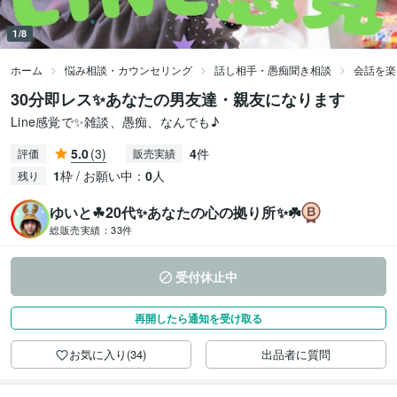
1/8
ホーム
悩み相談・カウンセリング
話し相手・愚痴聞き相談
会話を楽
30分即レス✨あなたの男友達・親友になります
Line感覚で✨雑談、愚痴、なんでも♪
5.0
(3)
4
件
評価
販売実績
1
枠 / お願い中：
0
人
残り
ゆいと☘20代✨あなたの心の拠り所✨☘️
総販売実績：
33件
受付休止中
再開したら通知を受け取る
お気に入り(34)
出品者に質問