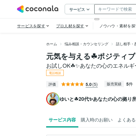
ホーム
悩み相談・カウンセリング
話し相手・
元気を与える☘ポジティブ
お試しOK☘✨あなたの心のエネルギ
電話相談
5
件
5.0
(5)
販売実績
評価
ゆいと☘20代✨あなたの心の拠り所
サービス内容
購入時のお願い
よくある