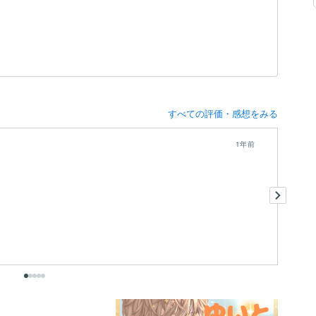
すべての評価・感想をみる
1年前
と
お
あ
出