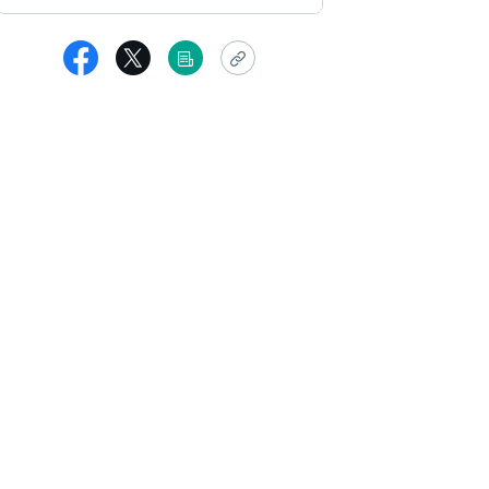
女性
ても優しいお声で癒されました。
話しできて楽しかったです♫
りがとうございました。
品者からの返信