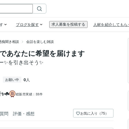
愚痴聞き相談
会話を楽しむ雑談
であなたに希望を届けます
ー✨を引き出そう✨
0
人
お願い中
✨☘️
総販売実績：
33件
質問
評価・感想
お気に入り（75）