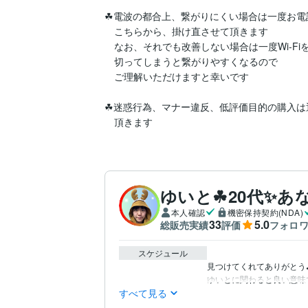
☘電波の都合上、繋がりにくい場合は一度お電話
　こちらから、掛け直させて頂きます

　なお、それでも改善しない場合は一度Wi-Fiを
　切ってしまうと繋がりやすくなるので

　ご理解いただけますと幸いです

☘迷惑行為、マナー違反、低評価目的の購入は通
　頂きます
ゆいと☘20代✨あ
本人確認
機密保持契約(NDA)
33
5.0
総販売実績
評価
フォロ
スケジュール
見つけてくれてありがとう♪
すべて見る