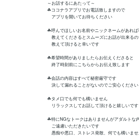
～お話するにあたって～

☘ココナラアプリでお電話致しますので

　アプリを開いてお待ちください

☘呼んでほしいお名前やニックネームがあれば事
　教えてくださるとスムーズにお話が出来るので
　教えて頂けると幸いです

☘希望時間がありましたらお伝えくださると

　終了時刻前にこちらからお伝え致します

☘会話の内容はすべて秘密厳守です

　決して漏れることがないのでご安心ください

☘タメ口でも何でも構いません

　リラックスしてお話して頂けると嬉しいです

☘特にNGなトークはありませんがアダルトな内
　ご遠慮いただきたいです

　愚痴や悪口、ストレス発散、何でも構いません