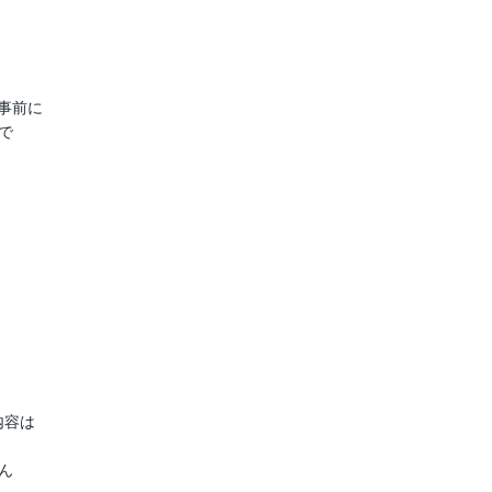
前に



容は


