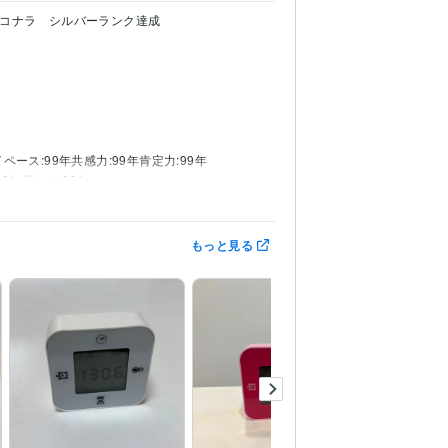
コナラ　シルバーランク達成
ペース:99年
共感力:99年
肯定力:99年
99年
優しさ:99年
る人見知り
学びに貪欲なゆいと
24歳で家を購入
もっと見る