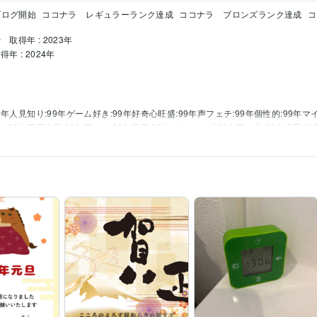
 ブログ開始
ココナラ　レギュラーランク達成
ココナラ　ブロンズランク達成
コ
ー
取得年 : 2023年
得年 : 2024年
9年
人見知り:99年
ゲーム好き:99年
好奇心旺盛:99年
声フェチ:99年
個性的:99年
マイ
:99年
恋愛体質:99年
爽やか:99年
元気:99年
ポジティブ:99年
聴く力:99年
逆思考:
グ
チャレンジ精神
アニメ鑑賞
怒ることがない
決断力
お母さんの背中に隠れ
共感するけど否定はしないよ✨
グ
自信
リーダーシップ