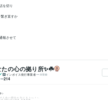
を切り

繋ぎ直すか

報させて

なたの心の拠り所✨☘️
インボイス発行事業者
未登録
214
ワー
✨
