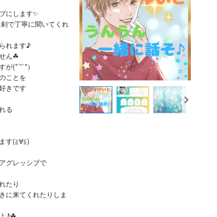
にします✨

真剣で丁寧に聞いてくれ
れます♪

ん☘

´˘`*）

のことを

好きです

る

≧∀≦)

アグレッシブで

たり

きに来てくれたりしま
♪☘
