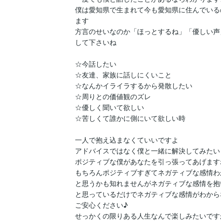
僕は愛知県で生まれて今も愛知県に住んでいる
ます

方言のせいなのか「ほっとするね」「優しい声
して下さいね

☆今話したい

☆友達、家族に話しにくいこと

☆なんかイライラするから発散したい

☆周りとの価値観のズレ

☆優しく聞いて欲しい

☆苦しくて誰かに側にいて欲しい時

一人で抱え込まなくていいですよ

アドバイスではなく僕と一緒に解決してみたい

ポジティブな僕があなたを引っ張ってあげますね
もちろんポジティブすぎてネガティブな感情わ
と思うかも知れませんがネガティブな感情を抱
と思っているだけでネガティブな感情がわから
ご安心ください♪

せっかくの限りある人生なんで楽しみたいですか