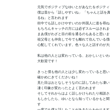
元気でポジティブなゆいとがあなたをポジティブ
僕は昔から「話しやすいね」 「ちゃんと話を
るね」と言われます

街中でも話しかけやすいのか外国人に道を尋ねら
もちろんキャッチの方には必ずスルーはされませ
まあ僕がわざと目の前を通るのもあると思いますが(*
祖父母とも仲良しで今でも離れて住んでいる僕
心配してくれています。色々な人と話すのが大
私は他の人とは変わっている、おかしいといわれ
大歓迎です！

きっと僕も他の人とは少し変わっていると思います(
確かめにきてくださいね！

見た目はおとなしそうなのに話してみたら凄い
凄く印象が変わったとよく言われます

そしてそれからはよく話しかけられたり相談され
もしかしたら、ゆいとなら知っているかもと聞
す

一度でも僕と話したことがあるならわかりますよ