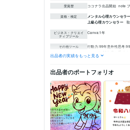
ココナラ出品開始
note
受賞歴
メンタル心理カウンセラ
資格・検定
上級心理カウンセラー
取
Canva:1年
ビジネス・クリエイ
ティブツール
行動力:99年
意外性思考:9
その他ツール
ユーモア:99年
癒し系ボイス
出品者の実績をもっと見る
悩み相談・カウンセリン
得意分野
した行動力と決断力✨☘
出品者のポートフォリオ
悩み相談・カウンセリン