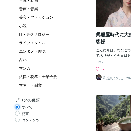
写真・動画
音声・音楽
美容・ファッション
小説
呉服屋時代に大
IT・テクノロジー
客様
ライフスタイル
こんにちは、ななこで
エンタメ・趣味
てありがとう今日は呉
占い
だったお客様について
コラム
ださい私と同じくらい
マンガ
39
ちゃんはいつしか、私
法律・税務・士業全般
いた知らない土地に嫁
和服のななこ
20
のお母様と同居してい
マネー・副業
今時ちょっと、珍しい
にやりながら旦那さん
たとかお義母さんが、
ブログの種類
をこぼしてたっけある
すべて
にしようって着れたら
見に行くって一生懸命
記事
笑顔は思い出すたびド
コンテンツ
輝いてたご主人様が迎
て私にこんな声をかけ