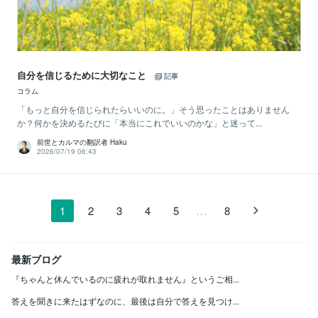
自分を信じるために大切なこと
記事
コラム
「もっと自分を信じられたらいいのに。」そう思ったことはありません
か？何かを決めるたびに「本当にこれでいいのかな」と迷って...
前世とカルマの翻訳者 Haku
2026/07/19 06:43
…
1
2
3
4
5
8
最新ブログ
『ちゃんと休んでいるのに疲れが取れません』というご相...
答えを聞きに来たはずなのに、最後は自分で答えを見つけ...