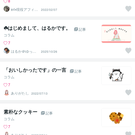
8
eri▪️現役アフィリ
2022/02/07
エイター
☘️はじめまして、はるかです。
記事
コラム
7
はるか＠ゆった
2025/10/26
り雑談
「おいしかったです」の一言
記事
コラム
7
ありがたし
2022/07/13
素朴なクッキー
記事
コラム
7
ありがたし