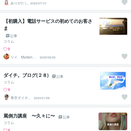
ありがたし
2022/07/10
【初購入】電話サービスの初めてのお客さ
ま
記事
コラム
9
リイ Mysteriou
2025/06/30
s W
ダイチ。ブログ(２８)
記事
コラム
9
青空ダイチ。
2024/01/09
罵倒力講座 〜久々に〜
記事
コラム
9