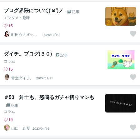
ブログ界隈について('ω')ノ
記事
エンタメ・趣味
15
町田うさぎ✨閃
2025/10/19
光の幸せ届け人
♡怪談師⛩️
ダイチ。ブログ(３０)
記事
コラム
15
青空ダイチ。
2024/01/11
＃53 紳士も、怒鳴るガチャ切りマンも
記事
コラム
15
山口 真琴
2023/04/16