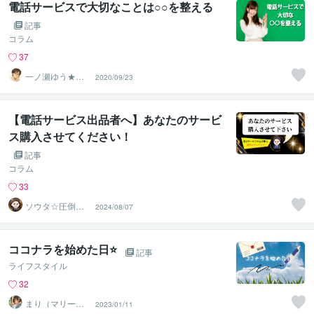
電話サービスで大切なことは○○を整える
記事
コラム
37
一ノ瀬ゆう★実
2020/09/23
績１０年の安心
できる聞き手
【電話サービス出品者へ】あなたのサービ
ス購入させてください！
記事
コラム
33
ソウタ☆圧倒的
2024/08/07
実績のココナ ラ
のコンサル
ココナラを始めた日⭐
記事
ライフスタイル
32
まり（マリー）⭐️
2023/01/11
月虹庵