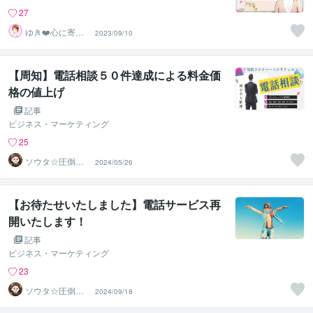
27
ゆき❤️心に寄り
2023/09/10
添う癒しのナー
ス
【周知】電話相談５０件達成による料金価
格の値上げ
記事
ビジネス・マーケティング
25
ソウタ☆圧倒的
2024/05/26
実績のココナ ラ
のコンサル
【お待たせいたしました】電話サービス再
開いたします！
記事
ビジネス・マーケティング
23
ソウタ☆圧倒的
2024/09/18
実績のココナ ラ
のコンサル