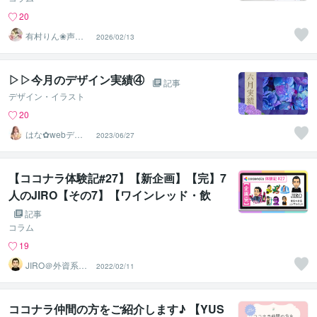
20
有村りん❀声と
2026/02/13
文字で癒します♪
▷▷今月のデザイン実績④
記事
デザイン・イラスト
20
はな✿webデザ
2023/06/27
イン屋さん
【ココナラ体験記#27】【新企画】【完】7
人のJIRO【その7】【ワインレッド・飲
み】
記事
コラム
19
JIRO＠外資系コ
2022/02/11
ンサル・英語育
児
ココナラ仲間の方をご紹介します♪ 【YUS