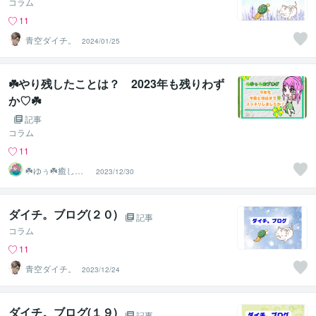
コラム
11
青空ダイチ。
2024/01/25
☘️やり残したことは？ 2023年も残りわず
か♡☘️
記事
コラム
11
‪☘️ゆぅ☘️癒しの
2023/12/30
お部屋であなた
と♡
ダイチ。ブログ(２０)
記事
コラム
11
青空ダイチ。
2023/12/24
ダイチ。ブログ(１９)
記事