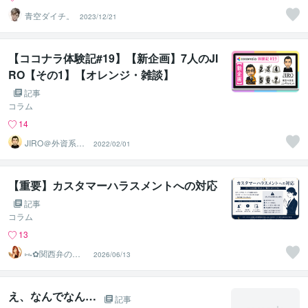
青空ダイチ。
2023/12/21
【ココナラ体験記#19】【新企画】7人のJI
RO【その1】【オレンジ・雑談】
記事
コラム
14
JIRO＠外資系コ
2022/02/01
ンサル・英語育
児
【重要】カスタマーハラスメントへの対応
記事
コラム
13
⑅⁠˖⁠✿⁠関西弁のこ
2026/06/13
ころん✿⁠⁠˖⁠⑅
え、なんでなん…
記事