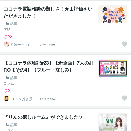
ココナラ電話相談の難しさ！★１評価をい
ただきました！
記事
学び
22
往診ナース由紀
2023/03/21
子＠人間関係分
析ルーム
【ココナラ体験記#23】【新企画】7人のJI
RO【その4】【ブルー・哀しみ】
記事
コラム
21
JIRO＠外資系コ
2022/02/04
ンサル・英語育
児
『りんの癒しルーム』ができました✨
記事
コラム