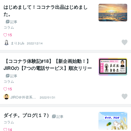
はじめまして！ココナラ出品はじめまし
た。
記事
コラム
15
まりおみ
2022/12/14
【ココナラ体験記#18】【新企画始動！】
JIROの【7つの電話サービス】順次リリー
スします！
記事
コラム
15
JIRO＠外資系コ
2022/01/31
ンサル・英語育
児
ダイチ。ブログ(１７)
記事
コラム
14