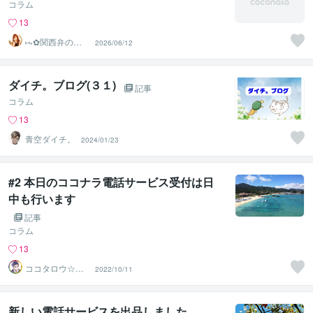
コラム
13
⑅⁠˖⁠✿⁠関西弁のこ
2026/06/12
ころん✿⁠⁠˖⁠⑅
ダイチ。ブログ(３１)
記事
コラム
13
青空ダイチ。
2024/01/23
#2 本日のココナラ電話サービス受付は日
中も行います
記事
コラム
13
ココタロウ☆メ
2022/10/11
ンタルレリーブ
新しい電話サービスを出品しました