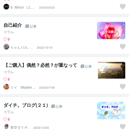
S_Mirror（エ
2023/03/23
ス・ミラー）
自己紹介
記事
コラム
9
ちゃんりお。。
2022/10/19
【ご購入】偶然？必然？が重なって
記事
コラム
8
リイ Mysteriou
2025/07/09
s W
ダイチ。ブログ(２１)
記事
コラム
8
青空ダイチ。
2023/12/26