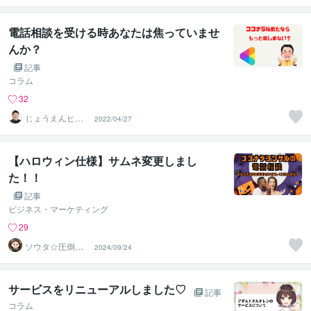
電話相談を受ける時あなたは焦っていませ
んか？
記事
コラム
32
じょうえんヒカ
2022/04/27
ル⭐️介護業界の救
世主
【ハロウィン仕様】サムネ変更しまし
た！！
記事
ビジネス・マーケティング
29
ソウタ☆圧倒的
2024/09/24
実績のココナ ラ
のコンサル
サービスをリニューアルしました♡
記事
コラム