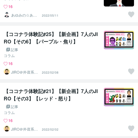
16
あゆみの☆あな
2022/05/11
たを応援・肯定
し隊
【ココナラ体験記#25】【新企画】7人のJI
RO【その6】【パープル・焦り】
記事
コラム
16
JIRO＠外資系コ
2022/02/08
ンサル・英語育
児
【ココナラ体験記#21】【新企画】7人のJI
RO【その3】【レッド・怒り】
記事
コラム
16
JIRO＠外資系コ
2022/02/02
ンサル・英語育
児