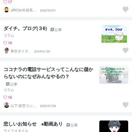
17
JIRO＠外資系コ
2022/02/01
ンサル・英語育
児
ダイチ。ブログ(３6)
記事
コラム
16
青空ダイチ。
2024/01/29
ココナラの電話サービスってこんなに儲か
らないのになぜみんなやるの？
記事
コラム
16
山下 経営コンサ
2023/07/29
ル／コーチ
悲しいお知らせ ※動画あり
記事
ライフスタイル