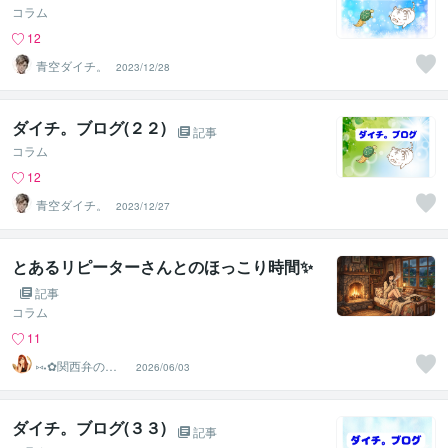
コラム
12
青空ダイチ。
2023/12/28
ダイチ。ブログ(２２)
記事
コラム
12
青空ダイチ。
2023/12/27
とあるリピーターさんとのほっこり時間✨️
記事
コラム
11
⑅⁠˖⁠✿⁠関西弁のこ
2026/06/03
ころん✿⁠⁠˖⁠⑅
ダイチ。ブログ(３３)
記事