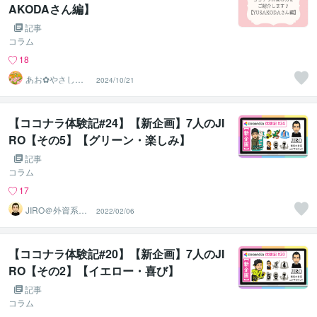
AKODAさん編】
記事
コラム
18
あお✿やさしく
2024/10/21
寄り添います
【ココナラ体験記#24】【新企画】7人のJI
RO【その5】【グリーン・楽しみ】
記事
コラム
17
JIRO＠外資系コ
2022/02/06
ンサル・英語育
児
【ココナラ体験記#20】【新企画】7人のJI
RO【その2】【イエロー・喜び】
記事
コラム