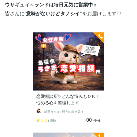
ウサギュィ～ランドは毎日元気に営業中♬
皆さんに”
意味がないけどタノシイ”
をお届けします♡
恋愛相談所✨どんな悩みもＯＫ！
悩める心を整理します
町田うさぎ✨閃光の幸せ届け人♡怪談師⛩️
100
5.0
円
/分
(106)