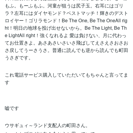
もふ。もーふもふ。河童が狙うは尻子玉。右耳にはゴリ
ラ？左耳にはダイヤモンド？ベストマッチ！輝きのデスト
ロイヤー！ゴリラモンド！Be The One, Be The OneAll rig
ht！明日の地球を投げ出せないから。Be The Light, Be Th
e LightAll right！強くなれるよ 愛は負けない、月に代わっ
てお仕置きよ。あさあさいさいさ飛ばしてえさえさおさお
さ戻してうーさうさ。普通に読んでも逆から読んでも町田
うさぎです。
これ電話サービス購入していただいてもちゃんと言ってま
す
嘘です
ウサギュィ～ランド支配人の町田さん。