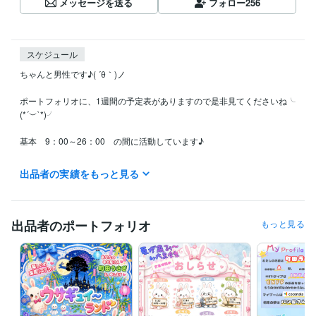
メッセージを送る
フォロー
256
スケジュール
ちゃんと男性です♪( ´θ｀)ノ

ポートフォリオに、1週間の予定表がありますので是非見てくださいね╰
(*´︶`*)╯

基本　9：00～26：00　の間に活動しています♪

"自分の苦しいことは､

出品者の実績をもっと見る
        人を見捨てていい理由にはならない！"

この言葉は、わたしが心に刻む言葉です。

社会人や人間をやっているとツラいツラい毎日です

出品者のポートフォリオ
もっと見る
わたしだってあなただって…

だからコソわたしはこの言葉を刻み､見捨てません

あなたの幸せがわたしの活力です

笑顔をたくさん生み出す為にわたしは何度だって！

世の不条理に立ち向かいます！
