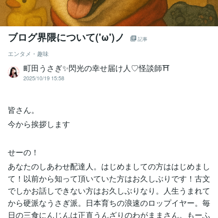
ブログ界隈について('ω')ノ
記事
エンタメ・趣味
町田うさぎ✨閃光の幸せ届け人♡怪談師⛩️
2025/10/19 15:58
皆さん。
今から挨拶します
せーの！
あなたのしあわせ配達人。はじめましての方ははじめまし
て！以前から知って頂いていた方はお久しぶりです！古文
でしかお話しできない方はお久しぶりなり。人生うまれて
から硬派なうさぎ派。日本育ちの浪速のロップイヤー。毎
日の三食にんじんは正直うんざりのわがままさん。もーふ