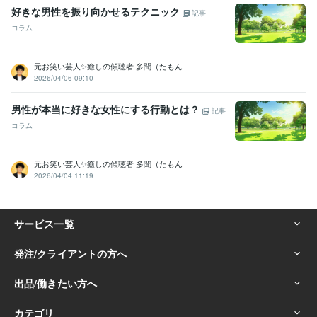
国立うさぎ高等学校
2010年3月 ~ 2014年3月
好きな男性を振り向かせるテクニック
記事
有名AIコンサル
2025年5月 ~ 現在
コラム
元お笑い芸人✨癒しの傾聴者 多聞（たもん
2026/04/06 09:10
男性が本当に好きな女性にする行動とは？
記事
コラム
元お笑い芸人✨癒しの傾聴者 多聞（たもん
2026/04/04 11:19