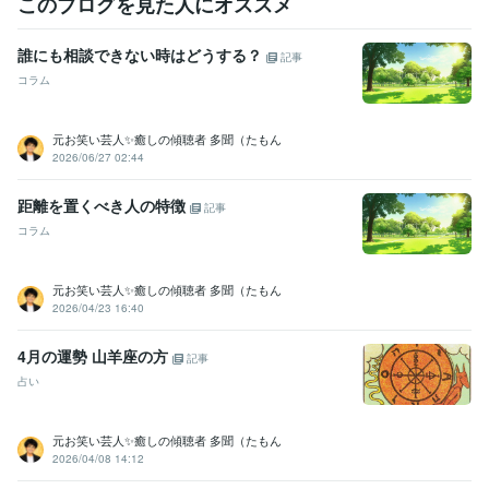
このブログを見た人にオススメ
2025年６月末にココナラ初出品、同年8月にプラチナランクに
2025
年10月、販売件数100件達成！
2026年2月、販売件数500件達成！
誰にも相談できない時はどうする？
記事
2026年5月、販売件数1000件達成！
コラム
資格・検定
介護福祉士
取得年 : 2014年
元お笑い芸人✨癒しの傾聴者 多聞（たもん
ケアマネジャー（介護支援専門員）
取得年 : 2019年
2026/06/27 02:44
ビジネス・クリエイティブツール
距離を置くべき人の特徴
Excel:10年
Google スプレッドシート:10年
Google ドキュメント:10年
記事
Word:10年
ChatGPT:1年
Adobe Premiere Pro:1年
コラム
DaVinci Resolve:1年
Canva:5年
その他ツール
元お笑い芸人✨癒しの傾聴者 多聞（たもん
2026/04/23 16:40
話を聞く才能:99年
得意分野
4月の運勢 山羊座の方
記事
悩み相談・カウンセリング
●プロの聞き上手
●介護職１５年以上、
占い
管理職も経験しました
●職場の人間関係、いじめ、パワハラなど
●怪
談蒐集家
占い
●タロット・オラクルカードを使用した占い
元お笑い芸人✨癒しの傾聴者 多聞（たもん
2026/04/08 14:12
学歴