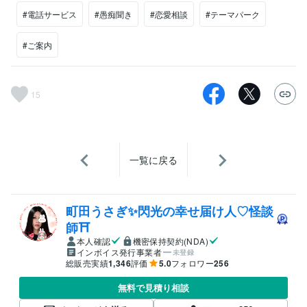
#電話サービス
#愚痴聞き
#恋愛相談
#テーマパーク
#ご案内
15
一覧に戻る
町田うさぎ✨閃光の幸せ届け人♡怪談
師⛩️
本人確認
機密保持契約(NDA)
インボイス発行事業者
未登録
総販売実績
1,346
評価
5.0
フォロワー
256
無料で見積り相談