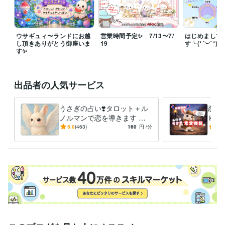
　Why don’t you’re best?

　何故ベストを尽くさないのか？

ウサギュィ〜ランドにお越
営業時間予定✨ 7/13〜7/
はじめまして
し頂きありがとう御座いま
19
す╰(*´︶`*)╯
　i believe in dreams

す✨
　私は夢を信じる！

ウぉおおおおおおおおおお！！！！！

出品者の人気サービス
などと常に考えているイタいオタクです仲良くしてくださいね✨

うさぎの占い❣️タロット＋ル
恋愛
　〜毎日待機中〜

ノルマンで恋を導きます 恋
Ｋ！
人/復縁/未来/複雑愛/片想い…
女性
5.0
(463)
160
円
/分
5.0
あなたの恋を応援します✨
復縁
経験職種
人事 / 評価・報酬
経験年数 : 10年
人事 / 人材開発・人材育成・研修
経験年数 : 10年
職歴
癒しの聞き上手
2014年12月 ~ 現在
あなたの楽園（エデン）ウサギュィ〜ランド
2025年5月 ~ 現在
自宅で副業
2025年5月 ~ 現在
受賞歴