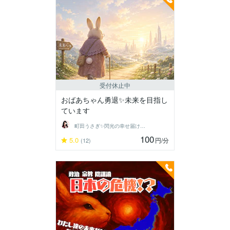
受付休止中
おばあちゃん勇退✨未来を目指し
ています
町田うさぎ✨閃光の幸せ届け人♡怪談師⛩️
100
5.0
円
/分
(12)