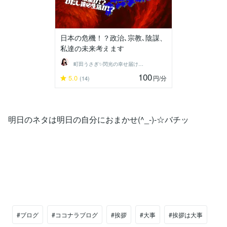
日本の危機！？政治､宗教､陰謀、
私達の未来考えます
町田うさぎ✨閃光の幸せ届け人♡怪談師⛩️
100
5.0
円
/分
(14)
明日のネタは明日の自分におまかせ(^_-)-☆バチッ
#ブログ
#ココナラブログ
#挨拶
#大事
#挨拶は大事