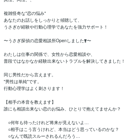
複雑怪奇な"恋の悩み"

あなたのお話しをしっかりと傾聴して、

うさぎが経験や行動心理学であなたを強力サポート！

〜うさぎ探偵の恋愛相談所Openしました❣️〜

わたしは仕事の関係で、女性から恋愛相談や、

普段ではなかなか経験出来ないトラブルを解決してきました！

同じ男性だから言えます。

"男性は単純"です。

行動心理学はよく刺さります！

【相手の本音を教えます】

誰にも相談出来ない恋のお悩み、ひとりで抱えてませんか？

　○何年も待ったけれど将来が見えないよ…

　○相手はこう言うけれど、本当はどう思っているのかな？

　○なんで既読スルーされるんだろう…
