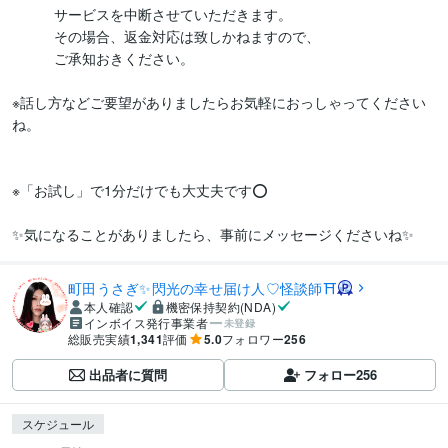
　　　サービスを中断させていただきます。

　　　その場合、返金対応は致しかねますので、

　　　ご承知おきください。

※話し方などご要望がありましたらお気軽におっしゃってください
ね。

※「お試し」で1分だけでも大丈夫です⭕️

✨気になることがありましたら、事前にメッセージくださいね✨
町田うさぎ✨閃光の幸せ届け人♡怪談師⛩️
本人確認
機密保持契約(NDA)
インボイス発行事業者
未登録
総販売実績
1,341
評価
5.0
フォロワー
256
出品者に質問
フォロー
256
スケジュール