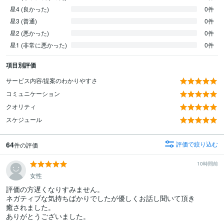
星4 (良かった)
0件
星3 (普通)
0件
星2 (悪かった)
0件
星1 (非常に悪かった)
0件
項目別評価
サービス内容/提案のわかりやすさ
コミュニケーション
クオリティ
スケジュール
64
評価で絞り込む
件の評価
10時間前
女性
評価の方遅くなりすみません。

ネガティブな気持ちばかりでしたが優しくお話し聞いて頂き

癒されました。

ありがとうございました。