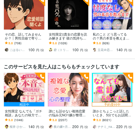
その恋、話してみません
女性限定||貴女の恋愛を読
私のこと どう思ってる
か？｜男性目線で寄り添
み解きます 彼の気持ちに
の？男の本音を教えます
います 女性限定！恋愛経
不安や疑問がある貴女へ
男心徹底解説。忖度なし
5.0
(708)
5.0
(1026)
5.0
(926)
験が豊富な30代男性が、
の見解と今すべき【次の
100
100
140
本音を受け止めます✨
一手】を届けます
△はるいち△
砦（トリデ）
立花＠恋愛心理カウンセラー
円
/分
円
/分
円
/分
このサービスを見た人はこちらもチェックしています
相談中
予約受付中
女性限定 なんでも「ガチ
誰にも話せない複雑恋愛
誰かとちょこっと話した
相談」あなたの味方で話
の悩み元NO1嬢が整理し
いとき、5分でもお話聞き
ます 男性目線で、あなた
ます 夜職女性への恋・夜
ます 疲れた～、でもカウ
5.0
(1046)
5.0
(2207)
5.0
(8021)
の恋の“答え”を言葉にしま
職恋愛・不倫・片思い・
ンセリングじゃない、な
140
200
220
す。
年の差・遠距離・失恋
んとなく雑談聞いて～
桜井 ひかる｜経験豊富の恋愛相談室
夜の嬢⭐月島みと｜複雑恋愛カウンセラー
ナナミ_nanami
円
/分
円
/分
円
/分