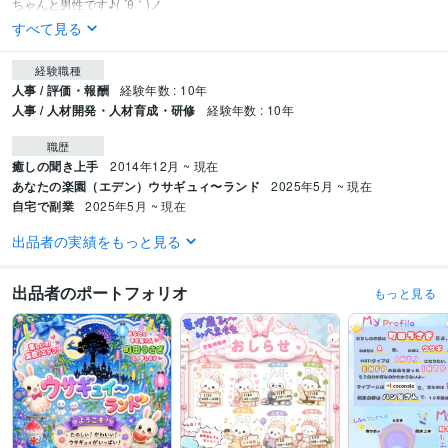
すべて見る
経験職種
人事 / 評価・報酬
経験年数 : 10年
人事 / 人材開発・人材育成・研修
経験年数 : 10年
職歴
癒しの聞き上手
2014年12月 ~ 現在
あなたの楽園（エデン）ウサギュィ〜ランド
2025年5月 ~ 現在
自宅で副業
2025年5月 ~ 現在
出品者の実績をもっと見る
受賞歴
2025年６月末にココナラ初出品、同年8月にプラチナランクに
2025年10
月、販売件数100件達成！
2026年2月、販売件数500件達成！
2026年5
出品者のポートフォリオ
もっと見る
月、販売件数1000件達成！
資格・検定
介護福祉士
取得年 : 2014年
ケアマネジャー（介護支援専門員）
取得年 : 2019年
ビジネス・クリエイティブツール
Excel:10年
Google スプレッドシート:10年
Google ドキュメント:10年