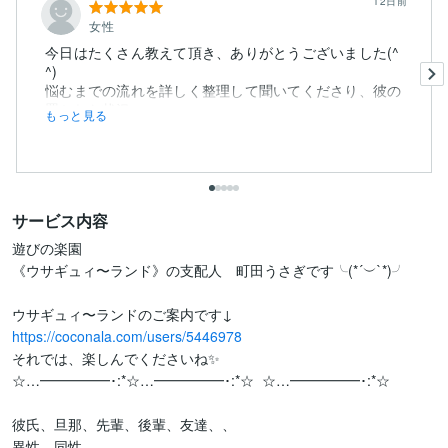
12日前
女性
今日はたくさん教えて頂き、ありがとうございました(^
^)
悩むまでの流れを詳しく整理して聞いてくださり、彼の
置かれた状況...
もっと見る
サービス内容
遊びの楽園

《ウサギュィ〜ランド》の支配人　町田うさぎです╰(*´︶`*)╯

https://coconala.com/users/5446978
それでは、楽しんでくださいね✨

☆…━━━━━･:*☆…━━━━━･:*☆  ☆…━━━━━･:*☆

彼氏、旦那、先輩、後輩、友達、、

異性、同性、、
