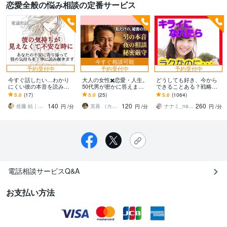
恋愛全般の悩み相談の定番サービス
今すぐ相談可能
予約受付中
予約受付中
予約受付中
今すぐ話したい…わかり
大人の女性✖️恋愛・人生。
どうしても好き、今から
にくい彼の本音を読み解
50代男が密かに答えます
できることある？戦略立
きます 既読スルーやそっ
今更聞けない男心や夜の
てます 可能性を上げる作
5.0
(17)
5.0
(25)
5.0
(1064)
けなさ…彼の気持ちを星
事。MVP・裏家業…全仮
業をしましょう⭐️具体的な
140
120
260
座と数秘で見ていきます
面を脱いで聞く
次の一手を考えます
佐藤 結｜既婚女性の恋愛相談（晴陽）
克喜 （カツキ）
ナナミ_nanami
円
/分
円
/分
円
/分
電話相談サービスQ&A
お支払い方法