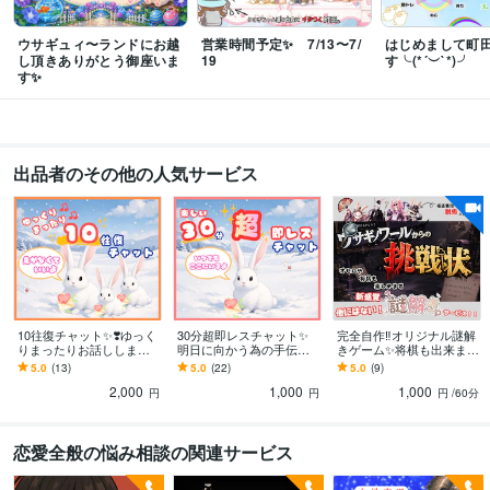
Word:10年
ChatGPT:1年
Adobe Premiere Pro:1年
DaVinci Resolve:1年
Canva:5年
ウサギュィ〜ランドにお越
営業時間予定✨ 7/13〜7/
はじめまして町
し頂きありがとう御座いま
19
す╰(*´︶`*)╯
その他ツール
す✨
話を聞く才能:99年
得意分野
悩み相談・カウンセリング
●プロの聞き上手
●介護職１５年以上、管理職
出品者のその他の人気サービス
も経験しました
●職場の人間関係、いじめ、パワハラなど
●怪談蒐集家
占い
●タロット・オラクルカードを使用した占い
学歴
国立うさぎ高等学校
2010年3月 ~ 2014年3月
有名AIコンサル
2025年5月 ~ 現在
10往復チャット✨❣️ゆっく
30分超即レスチャット✨
完全自作‼️オリジナル謎解
りまったりお話しします
明日に向かう為の手伝い
きゲーム✨将棋も出来ます
うさぎとチャット✨話し相
ます 即レスチャット✨雑
60分たっぷり楽しめるオ
5.0
(13)
5.0
(22)
5.0
(9)
手/雑談/相談/愚痴/恋愛/オ
談/愚痴/悩み/モヤモヤ/イ
リジナル謎解き体験✨オセ
2,000
1,000
1,000
タ活
ライラ/暇潰し
ロ/将棋
円
円
円
/60分
恋愛全般の悩み相談の関連サービス