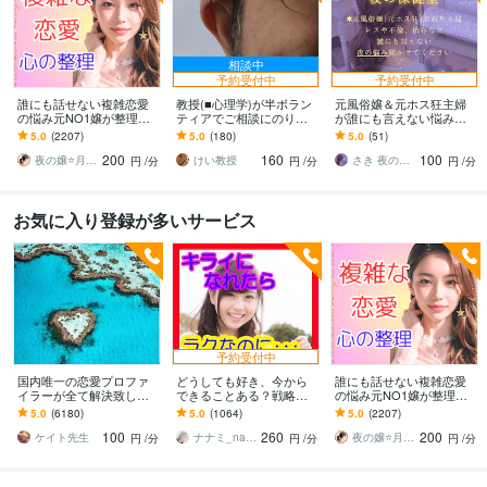
相談中
予約受付中
予約受付中
誰にも話せない複雑恋愛
教授(■心理学)が半ボラン
元風俗嬢＆元ホス狂主婦
の悩み元NO1嬢が整理し
ティアでご相談にのりま
が誰にも言えない悩み聴
ます 夜職女性への恋・夜
す プロカウンセリングや
きます 不倫・レス・性
5.0
(2207)
5.0
(180)
5.0
(51)
職恋愛・不倫・片思い・
経験者アドバイス等では
癖・ホスト依存など誰に
200
160
100
年の差・遠距離・失恋
解決不可の方へも。
も言えない悩み聴かせて
夜の嬢⭐月島みと｜複雑恋愛カウンセラー
けい教授
さき 夜の保健室
円
/分
円
/分
円
/分
ね
お気に入り登録が多いサービス
予約受付中
国内唯一の恋愛プロファ
どうしても好き、今から
誰にも話せない複雑恋愛
イラーが全て解決致しま
できることある？戦略立
の悩み元NO1嬢が整理し
す 恋愛・片想い・夫婦etc
てます 可能性を上げる作
ます 夜職女性への恋・夜
5.0
(6180)
5.0
(1064)
5.0
(2207)
どんな悩みでも解決でき
業をしましょう⭐️具体的な
職恋愛・不倫・片思い・
100
260
200
ます！
次の一手を考えます
年の差・遠距離・失恋
ケイト先生
ナナミ_nanami
夜の嬢⭐月島みと｜複雑恋愛カウンセラー
円
/分
円
/分
円
/分