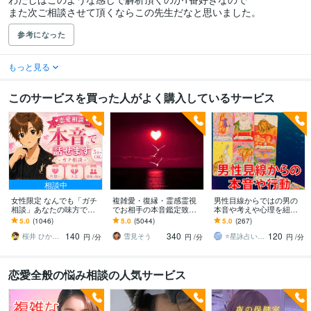
参考になった
もっと見る
このサービスを買った人がよく購入しているサービス
相談中
女性限定 なんでも「ガチ
複雑愛・復縁・霊感霊視
男性目線からではの男の
相談」あなたの味方で話
でお相手の本音鑑定致し
本音や考えや心理を紐解
ます 男性目線で、あなた
ます 降りて来た言葉をそ
きます 電話が無い、LINE
5.0
(1046)
5.0
(5044)
5.0
(267)
の恋の“答え”を言葉にしま
のままお伝えします。
の返事、既読が遅い、態
140
340
120
す。
度が変、将来の事等
桜井 ひかる｜経験豊富の恋愛相談室
雪見そう
⭐星詠占い師 心理カウンセラー⭐天音 海
円
/分
円
/分
円
/分
恋愛全般の悩み相談の人気サービス