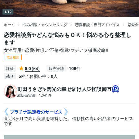
1/12
ホーム
悩み相談・カウンセリング
恋愛相談・専門アドバイス
恋愛全
恋愛相談所✨どんな悩みもＯＫ！悩める心を整理し
ます
女性専用✨恋愛/片想い/不倫/復縁/マチアプ徹底攻略‼️
電話相談
5.0
(64)
106
件
評価
販売実績
5
枠 / お願い中：
0
人
残り
町田うさぎ✨閃光の幸せ届け人♡怪談師⛩️
総販売実績：
1,341件
プラチナ認定者の
サービス
直近3ヶ月で高い実績を維持した、信頼性の高い出品者のサービス
です