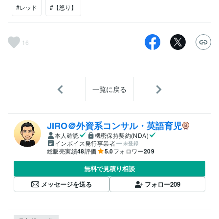
#レッド
#【怒り】
16
一覧に戻る
JIRO＠外資系コンサル・英語育児
本人確認
機密保持契約(NDA)
インボイス発行事業者
未登録
総販売実績
48
評価
5.0
フォロワー
209
無料で見積り相談
メッセージを送る
フォロー
209