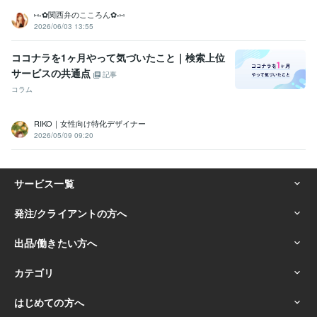
⑅⁠˖⁠✿⁠関西弁のこころん✿⁠⁠˖⁠⑅
2026/06/03 13:55
ココナラを1ヶ月やって気づいたこと｜検索上位
サービスの共通点
記事
コラム
RIKO｜女性向け特化デザイナー
2026/05/09 09:20