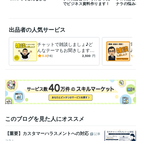
でビジネス資料作ります！
ナラの悩み相
色彩検定2級
取得年 : 2008年
得意分野
ビジネス代行・事務代行
顧客に刺さる！資料構成アドバイス
見やす
出品者の人気サービス
く伝わりやすいパワポ作成のコツ・技
ビジネスモデルを分かりやす
く図解する方法
読み手に伝わるプレゼン資料の作成代行
ココナラ分
析5ステップ
チャットで雑談しましょ♪ど
電話
経営
ビジネス
パワポ
ppt
パワーポイント
ココナラのコンサル
んなテーマもお聞きします
み・
コンサル
プレゼン
図解
分析
お悩み相談も歓迎！プロコン
愚痴
5.0
(16)
2,500
円
5.0
学習指導・資格・キャリア相談
高年収になるための転職ぶっちゃけ
サルの本格ココナラアドバイ
OK
トーク
出費を抑えて英語が喋れる子に育てる方法
スも！
しま
転職
キャリア
年収UP
高年収
稼ぎ方
外資系コンサル
就職
仕事
育児
英語
このブログを見た人にオススメ
【重要】カスタマーハラスメントへの対応
記事
コラム