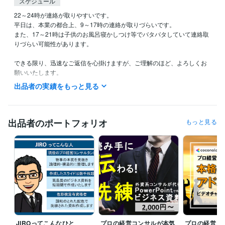
スケジュール
22～24時が連絡が取りやすいです。

平日は、本業の都合上、9～17時の連絡が取りづらいです。

また、17～21時は子供のお風呂寝かしつけ等でバタバタしていて連絡取
りづらい可能性があります。

できる限り、迅速なご返信を心掛けますが、ご理解のほど、よろしくお
願いいたします。

スケジュール確認、日程調整など、ご気軽にご連絡くださいませ。
出品者の実績をもっと見る
受賞歴
某 私立大学 「キャリア形成に関する講義」 受講者約200名
某 私立大
学 「キャリア形成に関する講義」 受講者約200名
「ココナラで売れ
出品者のポートフォリオ
もっと見る
る方法」を経営コンサルが分析するブログを開始
【ココナラ】レギ
ュラーランク確定！
【ココナラ】シルバーランク確定！
【ココナ
ラ】ゴールドランク確定！
【ココナラ】ブログ閲覧数500件達成！
【ココナラ】フォロー100名達成！
【ココナラ】サービス閲覧数1,00
0件達成！
【ココナラ】サービスお気に入り250件達成！
【ココナ
ラ】プラチナランク確定！
資格・検定
Master of Science in Mech. Eng
取得年 : 2011年
技術士補（機械部門）
取得年 : 2011年
JIROってこんなひと
プロの経営コンサルが本気
プロの経営コ
色彩検定２級
取得年 : 2009年