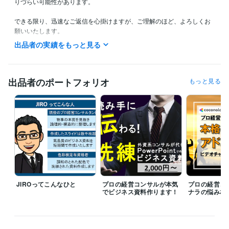
りづらい可能性があります。

できる限り、迅速なご返信を心掛けますが、ご理解のほど、よろしくお
願いいたします。

スケジュール確認、日程調整など、ご気軽にご連絡くださいませ。
出品者の実績をもっと見る
受賞歴
某 私立大学 「キャリア形成に関する講義」 受講者約200名
某 私立大
学 「キャリア形成に関する講義」 受講者約200名
「ココナラで売れ
出品者のポートフォリオ
もっと見る
る方法」を経営コンサルが分析するブログを開始
【ココナラ】レギ
ュラーランク確定！
【ココナラ】シルバーランク確定！
【ココナ
ラ】ゴールドランク確定！
【ココナラ】ブログ閲覧数500件達成！
【ココナラ】フォロー100名達成！
【ココナラ】サービス閲覧数1,00
0件達成！
【ココナラ】サービスお気に入り250件達成！
【ココナ
ラ】プラチナランク確定！
資格・検定
Master of Science in Mech. Eng
取得年 : 2011年
技術士補（機械部門）
取得年 : 2011年
JIROってこんなひと
プロの経営コンサルが本気
プロの経営コ
色彩検定２級
取得年 : 2009年
でビジネス資料作ります！
ナラの悩み相
色彩検定2級
取得年 : 2008年
得意分野
ビジネス代行・事務代行
顧客に刺さる！資料構成アドバイス
見やす