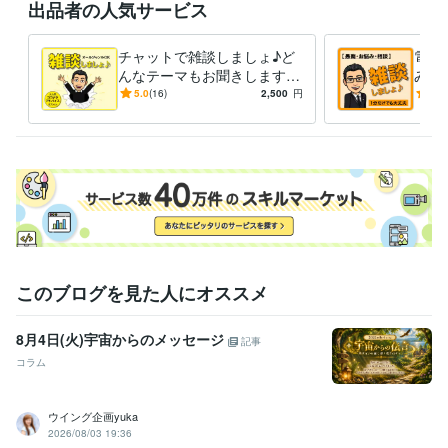
出品者の人気サービス
く伝わりやすいパワポ作成のコツ・技
ビジネスモデルを分かりやす
く図解する方法
読み手に伝わるプレゼン資料の作成代行
ココナラ分
析5ステップ
チャットで雑談しましょ♪ど
電話
経営
ビジネス
パワポ
ppt
パワーポイント
ココナラのコンサル
んなテーマもお聞きします
み・
コンサル
プレゼン
図解
分析
お悩み相談も歓迎！プロコン
愚痴
5.0
(16)
2,500
円
5.0
学習指導・資格・キャリア相談
高年収になるための転職ぶっちゃけ
サルの本格ココナラアドバイ
OK
トーク
出費を抑えて英語が喋れる子に育てる方法
スも！
しま
転職
キャリア
年収UP
高年収
稼ぎ方
外資系コンサル
就職
仕事
育児
英語
このブログを見た人にオススメ
8月4日(火)宇宙からのメッセージ
記事
コラム
ウイング企画yuka
2026/08/03 19:36