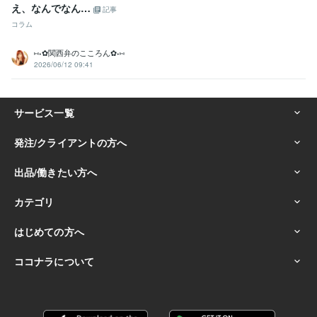
え、なんでなん…
記事
コラム
⑅⁠˖⁠✿⁠関西弁のこころん✿⁠⁠˖⁠⑅
2026/06/12 09:41