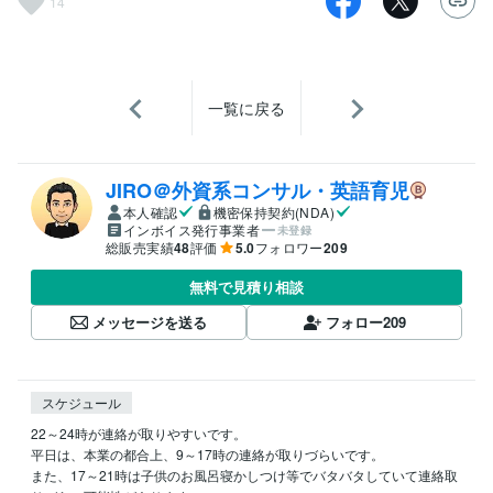
14
一覧に戻る
JIRO＠外資系コンサル・英語育児
本人確認
機密保持契約(NDA)
インボイス発行事業者
未登録
総販売実績
48
評価
5.0
フォロワー
209
無料で見積り相談
メッセージを送る
フォロー
209
スケジュール
22～24時が連絡が取りやすいです。

平日は、本業の都合上、9～17時の連絡が取りづらいです。

また、17～21時は子供のお風呂寝かしつけ等でバタバタしていて連絡取