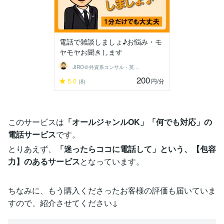
電話で雑談しましょ♪お悩み・モ
ヤモヤお聞きします
JIRO＠外資系コンサル・英語育児
200
5.0
円
/分
(8)
このサービスは
「オールジャンルOK」「何でも対応」の
電話サービス
です。
とりあえず、
「迷ったらココに電話して」という、【包容
力】のあるサービス
となっています。
ちなみに、もう購入くださったお客様の評価も届いていま
すので、紹介させてください↓