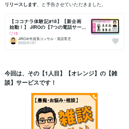
リリースします
、と予告させていただきました。
【ココナラ体験記#18】【新企画
始動！】 JIROの【7つの電話サー
ビス】順次リリースします！
15
JIRO＠外資系コンサル・英語育児
2022/01/31
今回は、その【1人目】【オレンジ】の【雑
談】サービスです！