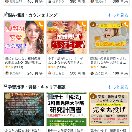
400
380
360
鑑定歴33年のプロ占い師 雷鳥
佐和ダウジング＆スピリットメンター
雪見そう
円
/分
円
/分
円
/分
持ち等◎祈願付き
悩み相談・カウンセリング
もっと見る
1
2
3
誰にも話せない複雑恋愛
今すぐ話がしたい！ そ
関西弁の飲み仲間♬さし
の悩み元NO1嬢が整理し
んなあなたの希望叶えま
飲みしながらお話します
ます 夜職女性への恋・夜
す 今日あったことから深
何となく話したい✨酔っ
5.0
(2215)
5.0
(5850)
5.0
(368)
職恋愛・不倫・片思い・
刻な悩みまで☆何でも打
た時のいい気分のまま⭐︎お
240
500
100
夜の嬢⭐月島みと｜複雑恋愛カウンセラー
はしもと ゆっこ♡救急こころの相談室
あきほ ✿ 元気を届ける関西女子✨
円
/分
円
/分
円
/分
年の差・遠距離・失恋
ち明けてください。
話しましょう
学習指導・資格・キャリア相談
もっと見る
1
2
3
あなたのIQを上げる設計
税理士大学院免除｜法学
完全丸投げ 履歴書や職