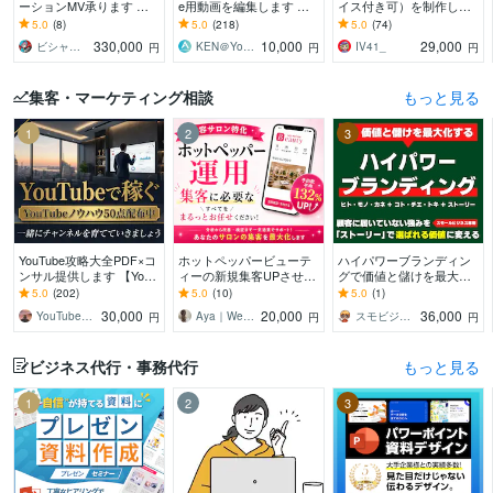
ーションMV承ります 楽
e用動画を編集します 【1
イス付き可）を制作しま
曲の魅力と作品性を引き
0,000円でクオリティの高
す スタッフはプロのアニ
5.0
(8)
5.0
(218)
5.0
(74)
出すアニメーションMVを
い動画】作成します！
メーターと漫画家！ 脚
330,000
10,000
29,000
ビシャモンベイベー
KEN＠YouTube運用代行
IV41_
円
円
円
制作します
本もご用意できます
集客・マーケティング相談
もっと見る
1
2
3
YouTube攻略大全PDF×コ
ホットペッパービューテ
ハイパワーブランディン
ンサル提供します 【YouT
ィーの新規集客UPさせま
グで価値と儲けを最大化
ube攻略教材】とコンサル
す “掲載しているだけ”の
します 顧客に届いていな
5.0
(202)
5.0
(10)
5.0
(1)
であなたのCHを伸ばす！
ホットペッパー、卒業し
い強みを「ストーリー」
30,000
20,000
36,000
YouTubeマーケティング大関
Aya｜Webマーケッター
スモビジ大学長｜てらもと さとし
円
円
円
ませんか？
で選ばれる価値に変える
ビジネス代行・事務代行
もっと見る
1
2
3