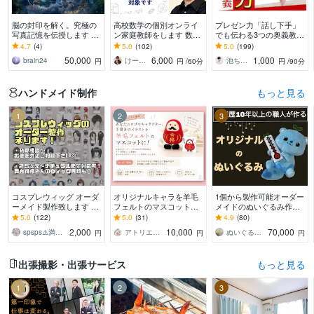
脳の封印を解く。究極の
高校数学の個別オンライ
プレゼン力「話し下手」
写真記憶を伝授します 勝
ン家庭教師をします 数学
でも伝わる3つの奥義教え
利 逆転 受験 経営 スキル
が楽しくなる体験を！
ます プレゼン賞100人中1
4.7
(4)
5.0
(102)
5.0
(199)
鑑定 再生 マインド
（体験授業として初回割
位の【話し方】ロジカル
50,000
6,000
1,000
brain24
けーさくの数学教室
池ちゃん先生｜話し方×自分発見コーチ｜
円
円
/60分
円
/90分
引中です）
会話・スピーチ術
ハンドメイド制作
もっと見る
1
2
3
コスプレウィッグ オーダ
オリジナルキャラを羊毛
1個から製作可能オーダー
ーメイド製作致します お
フェルトのマスコットに
メイドのぬいぐるみ作れ
見積もりご依頼24時間お
します 写真や画像、手書
ます 縫製歴10年以上の職
5.0
(122)
5.0
(31)
4.9
(80)
気軽に◎ドールウィッグ
きのイラストからお作り
人が、あなたの推しぬい
2,000
10,000
70,000
spsps⚠️満枠の場合でも対応可⭕️
アトリエクラウン
ぬいぐるみ工房マイぬいデザイン
円
円
円
も相談可◎
します☆
を作るお手伝い！
出張撮影・出張サービス
もっと見る
1
2
3