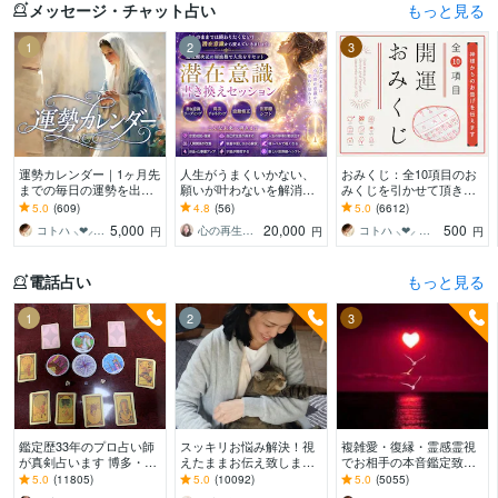
メッセージ・チャット占い
もっと見る
1
2
3
運勢カレンダー｜1ヶ月先
人生がうまくいかない、
おみくじ：全10項目のお
までの毎日の運勢を出し
願いが叶わないを解消し
みくじを引かせて頂きま
ます 30日×500字のおよそ
ます 現実を変えるために
す ㊙あなた様がこの先ど
5.0
(609)
4.8
(56)
5.0
(6612)
1万5千文字で細かく詳細
努力したのに、自力では
う進むかの道しるべにな
5,000
20,000
500
コトハ ⸜❤︎⸝ 新サービス提供開始✨️
心の再生セラピスト YASUKO
コトハ ⸜❤︎⸝ 新サービス提供開始✨️
円
円
円
に記します
もう無理と感じている
さってください！
電話占い
もっと見る
1
2
3
鑑定歴33年のプロ占い師
スッキリお悩み解決！視
複雑愛・復縁・霊感霊視
が真剣占います 博多・廓
えたままお伝え致します
でお相手の本音鑑定致し
屋の純血統占い祈願師
恋愛、結婚、人間関係、
ます 降りて来た言葉をそ
5.0
(11805)
5.0
(10092)
5.0
(5055)
雷鳥
仕事、人生、ペットの気
のままお伝えします。