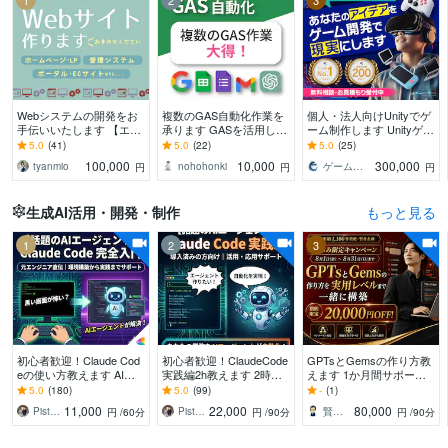
1
2
3
Webシステムの開発をお
複数のGAS自動化作業を
個人・法人向けUnityでゲ
手伝いいたします 【エン
承ります GASを活用した
ーム制作します Unityゲー
ジニア歴11年】新規開
連結・同期作業等、何で
ム制作 実績数上位【総取
5.0
(41)
5.0
(22)
5.0
(25)
発・改修なんでもお任せ
もお任せください！
引290件】
100,000
10,000
300,000
tyanmio
nohohonki
ゲームスタジオRYUXiA┆リュクシア
円
円
円
ください！
生成AI活用・開発・制作
もっと見る
1
2
3
初心者歓迎！Claude Cod
初心者歓迎！ClaudeCode
GPTsとGemsの作り方教
eの使い方教えます AIエ
実践編2h教えます 2時間
えます 1か月間サポー
ンジニア直伝！資料作成
みっちりのセットアップ
ト！初心者でも1か月間で
5.0
(180)
5.0
(99)
-
(1)
やリールも、AIに指示す
から個々の課題解決まで
実用レベルへ
11,000
22,000
80,000
Piste BOSS
Piste BOSS
賢者企画
円
/60分
円
/90分
円
/90分
るだけ。
ハンズオン