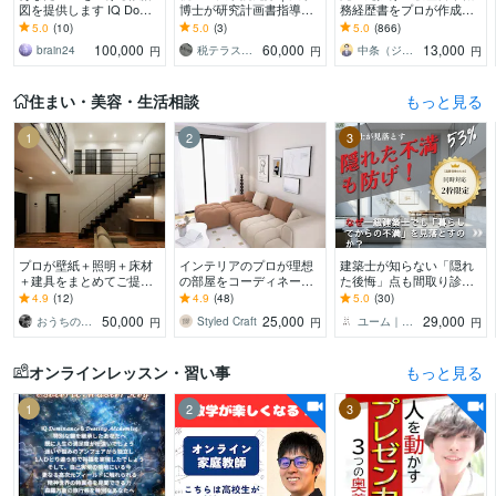
図を提供します IQ Domin
博士が研究計画書指導し
務経歴書をプロが作成し
ance 圧倒的なアップグレ
ます 初心者OK！会計事
ます ゼロから作成代行/ポ
5.0
(10)
5.0
(3)
5.0
(866)
ードで人生変革
務所経験不要でも合格へ
イント解説付 総販売実
100,000
60,000
13,000
brain24
税テラス＠研究計画書修士論文添削のプロ
中条（ジョインキャリアオフィス）
円
円
円
導く添削指
績2000件突破
住まい・美容・生活相談
もっと見る
1
2
3
プロが壁紙＋照明＋床材
インテリアのプロが理想
建築士が知らない「隠れ
＋建具をまとめてご提案
の部屋をコーディネート
た後悔」点も間取り診断
します 一級建築士が床
します 現役インテリアコ
します 施主が言えなかっ
4.9
(12)
4.9
(48)
5.0
(30)
材・壁紙・建具・照明選
ーディネーターが3Dパー
た不満の53%解消！10期
50,000
25,000
29,000
おうちのアドバイザー ｉｕ建築企画
Styled Craft
ユーム｜注文住宅の施主＆プロ双方コンサル
円
円
円
びを品番・価格つきで提
ス付きで提案します
目のプロが動画解説
案
オンラインレッスン・習い事
もっと見る
1
2
3