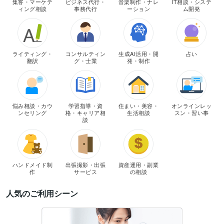
集客・マーケテ
ビジネス代行・
音楽制作・ナレ
IT相談・システ
ィング相談
事務代行
ーション
ム開発
ライティング・
コンサルティン
生成AI活用・開
占い
翻訳
グ・士業
発・制作
悩み相談・カウ
学習指導・資
住まい・美容・
オンラインレッ
ンセリング
格・キャリア相
生活相談
スン・習い事
談
ハンドメイド制
出張撮影・出張
資産運用・副業
作
サービス
の相談
人気のご利用シーン