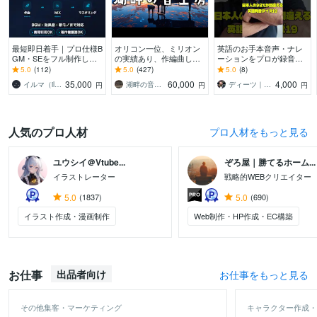
最短即日着手｜プロ仕様B
オリコン一位、ミリオン
英語のお手本音声・ナレ
GM・SEをフル制作しま
の実績あり、作編曲しま
ーションをプロが録音し
す ゲーム会社11年の実
す ピアノが特に得意で
ます 【全国優勝9回コー
5.0
(112)
5.0
(427)
5.0
(8)
績。高評価の丁寧な対応
す。ピアノアレンジはお
チ】声優歴20年のネイテ
35,000
60,000
4,000
イルマ（illmatic studio）
湖畔の音工房
ディーツ｜全国優勝9回英語スピーチコーチ
円
円
円
で理想を形に。
任せください。
ィブ
人気のプロ人材
プロ人材をもっと見る
ユウシイ＠Vtube...
ぞろ屋｜勝てるホーム...
イラストレーター
戦略的WEBクリエイター
5.0
(1837)
5.0
(690)
イラスト作成・漫画制作
Web制作・HP作成・EC構築
お仕事
出品者向け
お仕事をもっと見る
その他集客・マーケティング
キャラクター作成・