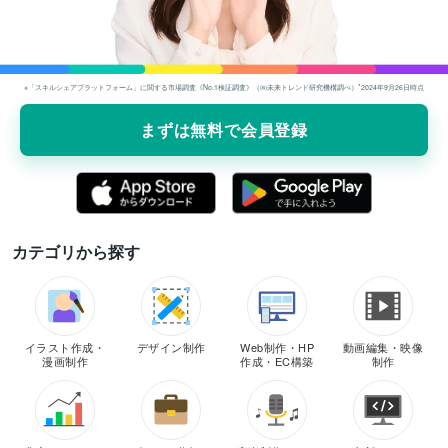
※「スキルシェアプラットフォーム」に関する市場調査《No.1検証調査》（㈱未来トレンド研究機構調べ）*2024年9⽉26⽇時点
まずは無料で会員登録
カテゴリから探す
イラスト作成・
デザイン制作
Web制作・HP
動画編集・映像
漫画制作
作成・EC構築
制作