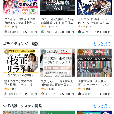
プロ認定！現役女性作曲
ココナラ販売実績No.1⭐︎楽
オリコン1位獲得。J-PO
家がオリジナル曲制作し
曲制作致します 商用利用
P、K-POP作曲します メ
ます ☆丸投げOK！☆商
OK♫ リピーター多数の楽
ジャーレーベル同様、完
5.0
(86)
5.0
(2361)
4.9
(61)
業クオリティ☆作詞・作
曲制作サービスです
全プロクオリティで製作
65,000
50,000
220,000
Studio☆BooBee
TNJZP_MUSIC
ABM SOUND
円
円
円
曲・編曲まで対応
します。
ライティング・翻訳
もっと見る
1
2
3
校正のプロが文章の校
丸投げもOK！電子書籍と
著作権譲渡・商用利用
正・校閲、リライト提案
紙の書籍の同時出版をし
可！オーダーメイド小説
をします 紙媒体実績9年
ます １つの原稿から電子
書きます 小説、シナリ
5.0
(184)
5.0
(50)
4.9
(133)
の校正者/安心価格・高品
書籍と紙の書籍（POD出
オ、リライト、記事作
2,000
65,000
3,000
重橋あおい
ナガーノ＠アフィリエイト歴19年目
冬場蚕
円
円
円
質/小説・同人誌も！
版）を代行します
成。純文学からラノベま
で！
IT相談・システム開発
もっと見る