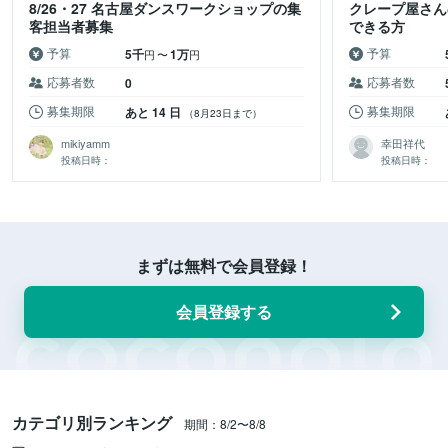
8/26・27 名古屋ダンスワークショップの集
クレープ屋さん
客担当者募集
できる方
予算
予算
5千
1万
円
〜
円
応募者数
応募者数
0
募集期限
募集期限
あと 14 日
（8月23日まで）
mikiyamm
幸田祥代
投稿日時：
投稿日時：
まずは無料で会員登録！
会員登録する
カテゴリ別ランキング
期間：8/2〜8/8