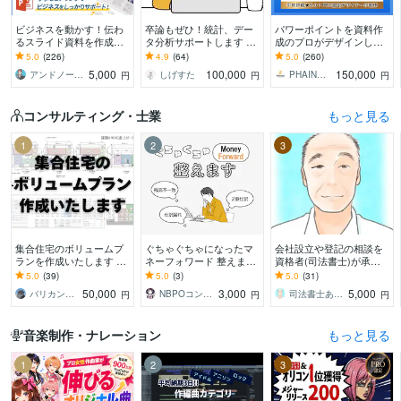
ビジネスを動かす！伝わ
卒論もぜひ！統計、デー
パワーポイントを資料作
るスライド資料を作成し
タ分析サポートします 卒
成のプロがデザインしま
ます 営業資料・プレゼン
論お困りの方！絶対卒業
す 大手企業様との取引実
5.0
(226)
4.9
(64)
5.0
(260)
資料・企画書・セミナー
したい！締切ギリギリで
績多数！ビジネスの背中
5,000
100,000
150,000
アンドノーツ｜スライドデザイナー
しげすた
PHAINO DESIGN
円
円
円
資料のパワポ作成
も対応
を押せるデザインを
コンサルティング・士業
もっと見る
1
2
3
集合住宅のボリュームプ
ぐちゃぐちゃになったマ
会社設立や登記の相談を
ランを作成いたします ～
ネーフォワード 整えます
資格者(司法書士)が承り
その土地に最適なプラン
マネーフォワードが使い
ます ひとつの案件につ
5.0
(39)
5.0
(3)
5.0
(31)
をお届け～
こなせない！を終わらせ
き、回数無制限で問合せ
50,000
3,000
5,000
バリカン（ナカガワ）
NBPOコンサルティング
司法書士あきやま事務所
円
円
円
ましょう。
が可能です
音楽制作・ナレーション
もっと見る
1
2
3