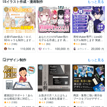
イラスト作成・漫画制作
もっと見る
1
2
3
企業VTuber並み！ロゴ、
あなただけのVTuber用の
男性Vtuber専門｜Live2D
SDキャラも制作します デ
モデルを作成します 高ク
モデル制作します 実績17
ビュー徹底サポート！満
オリティな自分だけのモ
00件以上｜全工程対応・
5.0
(155)
5.0
(53)
5.0
(644)
足いくまで修正無制限、
デルを作成させていただ
著作権譲渡込｜初心者も
110,000
100,000
20,000
Rei ★
ギャラクシー 伊藤
ユウシイ＠Vtuber制作
円
円
円
著作権譲渡
きます！
安心
デザイン制作
もっと見る
1
2
3
建築設計サポート！あら
お急ぎの方！人とはちょ
商談・集客に強い展示会
ゆる構造計算に対応しま
っと違う名刺を最速で作
ブースをプロがデザイン
す 構造設計・構造計算に
ります あなただけのオリ
します 初出展でも安
4.9
(133)
4.9
(1082)
5.0
(7)
関すること何でもご依頼
ジナル名刺を！翌日まで
心！“選ばれるブース”を