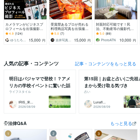
カメラマンがビジネスプ
受賞歴あるプロが売れる
対面対応可能です！民
ロフィールを出張撮影し
料理商品写真を出張撮影
泊、不動産等の撮影代行
ます 第一印象を変えて、
します 年間200件超の撮
致します 超広角レンズ使
4.9
(124)
5.0
(7)
5.0
(89)
クライアントから選ばれ
影実績。売上に直結する
用＆全画像データ納品
15,000
15,000
10,000
ゆうたろう｜選ばれる顔を仕立てる専門家
吉井写真事務所
PhotoATN
円
円
円
る写真をご提案
高品質な一枚を届け!
人気の記事・コンテンツ
記事・コンテンツをもっと見る
明日はパジャマで登校！？アメ
第15回｜お盆と占い|ご先祖
リカの学校イベントに驚いた話
まから受け取る気づき
ライフスタイル
占い
IRIS_米...
Lunafl...
2026/08/09
2026/08/09
法律Q&A
もっと見る
1
2
3