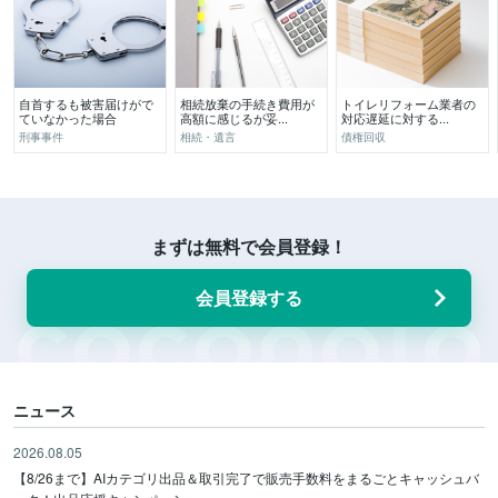
自首するも被害届けがで
相続放棄の手続き費用が
トイレリフォーム業者の
ていなかった場合
高額に感じるが妥...
対応遅延に対する...
刑事事件
相続・遺言
債権回収
まずは無料で会員登録！
会員登録する
ニュース
2026.08.05
【8/26まで】AIカテゴリ出品＆取引完了で販売手数料をまるごとキャッシュバ