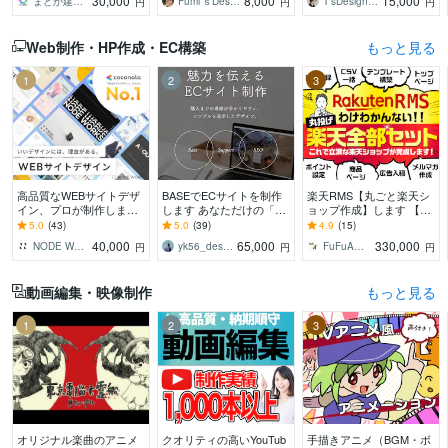
30,000
8,000
15,000
まどか建築設計
Fumi’ｓDesign
T’sDesign（ティーズデザイン）
円
円
円
ください。
にデザイン作成します！
形にします
Web制作・HP作成・EC構築
もっと見る
1
2
3
高品質なWEBサイトデザ
BASEでECサイトを制作
楽天RMS【丸ごと楽天シ
イン、プロが制作します
します あなただけの「世
ョップ作成】します 【受
ヒアリング重視★イメー
界観」をストアで表現し
賞店など実績400店舗以
5.0
(43)
5.0
(39)
4.9
(15)
ジ通りのWebサイトデザ
ます！
上】現役デザイナーが作
40,000
65,000
330,000
NODE WORKS
yk56_design
FuFuA（フウフ・エー）
円
円
円
イン制作します
成します！
動画編集・映像制作
もっと見る
1
2
3
オリジナル楽曲のアニメ
クオリティの高いYouTub
手描きアニメ（BGM・ボ