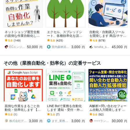
ネットショップ運営全般
エクセル、スプレッドシ
自動化・自動購入ツール
の面倒な作業自動化しま
ート、各種効率化を請負
を開発します 商品/チケッ
す 楽天・アマゾン・ヤフ
ます 集計、データ分析、
ト/レッスン/予約など何で
5.0
(149)
5.0
(425)
4.9
(678)
ーショッピング面倒な作
管理表、業務効率化はお
もどうぞ！
50,000
3,000
45,000
業してませんか？
任せ下さい！
ECエンジニア neger
室内森林浴届け隊
tanaka_s_001
円
円
円
その他（業務自動化・効率化）の定番サービス
面倒な作業をまるごと自
LINE Botで業務を自動化
AI解析⭐問い合わせフォー
動化・効率化します 【中
します 通知・受付・外部
ム自動入力開発します AI
小企業向け】スプレッド
連携の仕組みづくりに対
がフォーム構造を即解
5.0
(1)
5.0
(7)
5.0
(92)
シート／Gmail／LINE連携
応します
析！一発で自動入力で営
3,000
3,000
30,000
等
業効率10倍
株式会社デジタルレシピ
ます_業務効率化エンジニア
⭐️⭐️⭐️ランク☘ヤフオクマスター
円
円
円