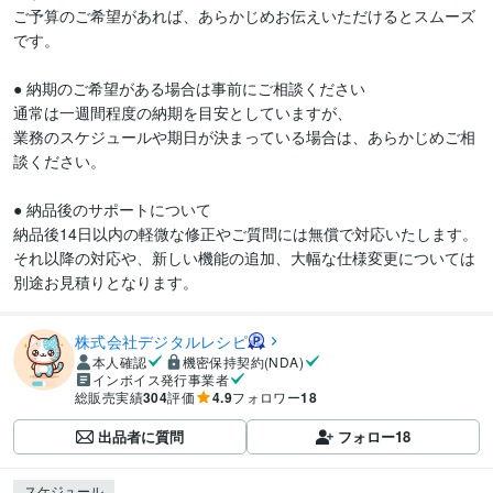
ご予算のご希望があれば、あらかじめお伝えいただけるとスムーズ
です。

● 納期のご希望がある場合は事前にご相談ください

通常は一週間程度の納期を目安としていますが、

業務のスケジュールや期日が決まっている場合は、あらかじめご相
談ください。

● 納品後のサポートについて

納品後14日以内の軽微な修正やご質問には無償で対応いたします。

それ以降の対応や、新しい機能の追加、大幅な仕様変更については
別途お見積りとなります。
株式会社デジタルレシピ
本人確認
機密保持契約(NDA)
インボイス発行事業者
総販売実績
304
評価
4.9
フォロワー
18
出品者に質問
フォロー
18
スケジュール