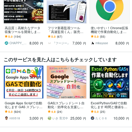
高品質｜高耐久なデータ
フリマ新着監視ツール
使いやすい！Chrome拡張
収集ツールを開発します
「高速監視くん」販売し
機能で作業自動化します 2
実績140件超で全評価★
ます 価格やキーワードに
00件以上の自動化実績で
5.0
(154)
5.0
(67)
5.0
(55)
5！スキルテスト1位の確
合致する新着商品をPCや
ご要望にお応えします。
8,000
7,000
8,000
かな技術力
スマホに高速通知！
CHAPPY_Engineer
『フージー』
mikayase
円
円
円
このサービスを見た人はこちらもチェックしています
Google Apps Scriptで自動
GAS|スプレッドシート自
Excel/Python/GASで自動
化します GAS スプレッド
動化・効率化を支援しま
化します 時間と価値を生
シート、Gmail、Gemini、
す 帳票作成／Gmail／Slac
む、あなたの自動化
5.0
(924)
4.9
(24)
5.0
(25)
定期実行
k／スクレイピング／API
3,000
25,000
10,000
連携
n00518
いき 育児中
たく０６
円
円
円