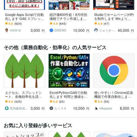
Google Apps Scriptで自動
総評価800件超！8月特別
Studioでホームページ(HP)
化します GAS スプレッド
価格でチラシ作成します
を制作します Wixよりも
シート、Gmail、Gemini、
プロが納得いくまで修正
オシャレでWordPressよ
5.0
(924)
4.9
(645)
4.9
(47)
定期実行
無制限で対応します！
りも更新が簡単！
3,000
10,000
40,000
n00518
DISENO
りゅうきｰStudio Designer
円
円
円
その他（業務自動化・効率化）の人気サービス
エクセル、スプレッドシ
Excel/Python/GASで自動
使いやすい！Chrome拡張
ート、各種効率化を請負
化します 時間と価値を生
機能で作業自動化します 2
ます 集計、データ分析、
む、あなたの自動化
00件以上の自動化実績で
5.0
(425)
5.0
(25)
5.0
(55)
管理表、業務効率化はお
ご要望にお応えします。
3,000
10,000
8,000
任せ下さい！
室内森林浴届け隊
たく０６
mikayase
円
円
円
お気に入り登録が多いサービス