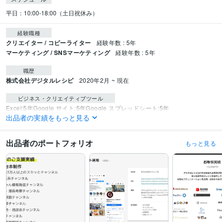
平日：10:00-18:00（土日祝休み）
経験職種
クリエイター / コピーライター
経験年数 : 5年
マーケティング / SNSマーケティング
経験年数 : 5年
職歴
株式会社デジタルレシピ
2020年2月 ~ 現在
ビジネス・クリエイティブツール
Excel:5年
Google サイト:5年
Google スプレッドシート:5年
出品者の実績をもっと見る
Google スライド:5年
Google ドキュメント:5年
PowerPoint:5年
Word:5年
ChatGPT:3年
DALL-E:3年
Adobe Photoshop:5年
Adobe Premiere Pro:5年
ゆっくりMovieMaker:5年
Vrew:2年
Adobe Illustrator:5年
Canva:3年
出品者のポートフォリオ
もっと見る
Figma:4年
Adobe After Effects:2年
得意分野
ライティング・翻訳
記事制作
SNS運用
ビジネス
AI
記事作成
SNS
マーケティング
Twitter
Instagram
美容
恋愛
シナリオ