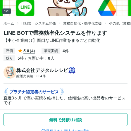
1/1
ホーム
IT相談・システム開発
業務自動化・効率化支援
その他（業務
LINE BOTで業務効率化システムを作ります
【中小企業向け】面倒なLINE作業をまるごと自動化
5.0
(4)
4
件
評価
販売実績
5
枠 / お願い中：
0
人
残り
株式会社デジタルレシピ
総販売実績：
304件
プラチナ認定者の
サービス
直近3ヶ月で高い実績を維持した、信頼性の高い出品者のサービス
です
無料で見積り相談
見積りから購入までの流れ