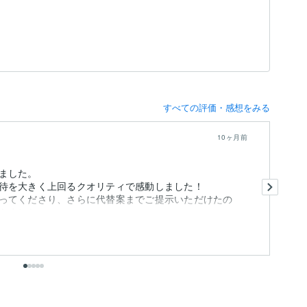
すべての評価・感想をみる
10ヶ月前
ました。
以
待を大きく上回るクオリティで感動しました！
ッ
ってくださり、さらに代替案までご提示いただけたの
ら
きました。
た。
も
出