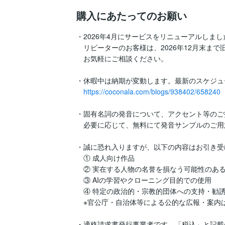
購入にあたってのお願い
・2026年4月にサービスをリニューアルしました
　リピーターのお客様は、2026年12月末まで
　お気軽にご相談ください。

・休暇中は納期が変動します。最新のスケジュ
https://coconala.com/blogs/938402/658240
・固有名詞の発音について、アクセント等のご
　必要に応じて、無料にて発音サンプルのご用
・誠に恐れ入りますが、以下の内容はお引き受
　① 成人向け作品

　② 実在する人物の名誉を損なう可能性のある
　③ AIの学習やクローニング目的での使用

　④ 特定の政治的・宗教的団体への支持・勧誘
　※官公庁・自治体等による公的な広報・案内は
・適格請求書発行事業者です。「税込」と記載