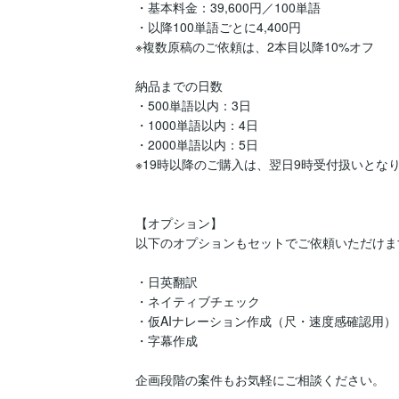
・基本料金：39,600円／100単語

・以降100単語ごとに4,400円

※複数原稿のご依頼は、2本目以降10%オフ

納品までの日数

・500単語以内：3日

・1000単語以内：4日

・2000単語以内：5日

※19時以降のご購入は、翌日9時受付扱いとなり
【オプション】

以下のオプションもセットでご依頼いただけます
・日英翻訳

・ネイティブチェック

・仮AIナレーション作成（尺・速度感確認用）

・字幕作成

企画段階の案件もお気軽にご相談ください。