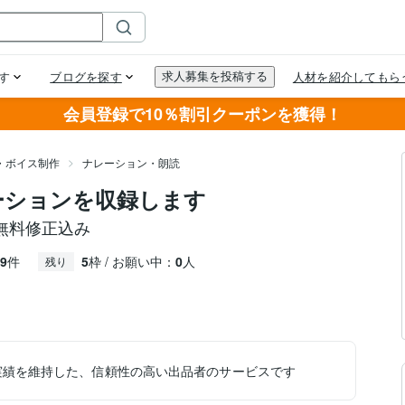
会員登録で10％割引クーポンを獲得！
・ボイス制作
ナレーション・朗読
ーションを収録します
無料修正込み
9
件
5
枠 / お願い中：
0
人
残り
実績を維持した、信頼性の高い出品者のサービスです