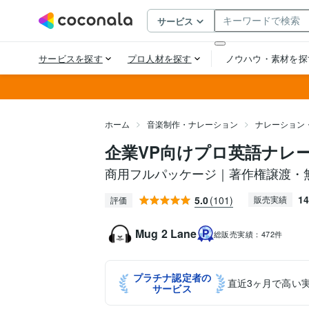
ホーム
音楽制作・ナレーション
ナレーション
企業VP向けプロ英語ナレ
商用フルパッケージ｜著作権譲渡・
14
5.0
(101)
販売実績
評価
Mug 2 Lane
総販売実績：
472件
プラチナ認定者の
直近3ヶ月で高い
サービス