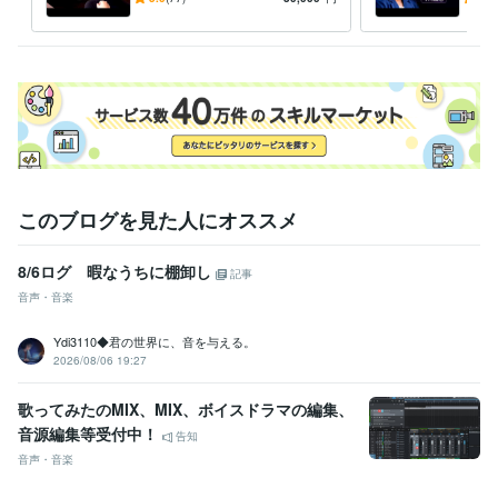
得意分野
修正込み
無料
音楽制作・ナレーション
英語音声制作
MA（映像のサウンド編集）
英語版映像制作 一括サポート
ナレーション
キャラクターボイス
翻訳
ネイティブチェック
字幕
映像制作
英語版
ライティング・翻訳
ネイティブ翻訳（日本語100文字～）
英語ネイ
ティブチェック（500単語～）
翻訳
映像翻訳
ローカライズ
ネイティブチェック
校正
語学力
英語
ビジネスレベル
このブログを見た人にオススメ
8/6ログ 暇なうちに棚卸し
記事
音声・音楽
Ydi3110◆君の世界に、音を与える。
2026/08/06 19:27
歌ってみたのMIX、MIX、ボイスドラマの編集、
音源編集等受付中！
告知
音声・音楽