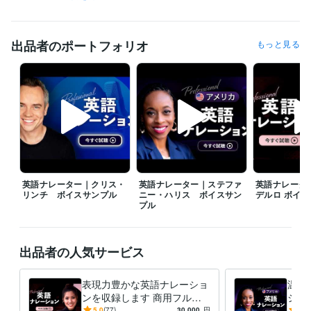
クリエイター / 声優・ナレーター
経験年数 : 3年
メディア・出版・広告 / プロデューサー・ディレクター
経験年数 : 5
年
出品者のポートフォリオ
もっと見る
職歴
フリーランス
2010年11月 ~ 2015年1月
音楽スタジオ兼DJスクール
2015年1月 ~ 2016年11月
Mug 2 Lane（マグトゥレーン）
2017年3月 ~ 現在
資格・検定
Excel表計算処理技能認定試験 1級
取得年 : 2017年
Word文書処理技能認定試験 1級
取得年 : 2016年
PowerPointプレゼンテーション技能認定試験 上級
取得年 : 2017
英語ナレーター｜クリス・
英語ナレーター｜ステファ
英語ナレータ
年
リンチ ボイスサンプル
ニー・ハリス ボイスサン
デルロ ボイ
ICTプロフィシエンシー検定試験 準2級
取得年 : 2019年
プル
ビジネス・クリエイティブツール
Adobe Premiere Pro:5年
Word:9年
Excel:9年
PowerPoint:9年
出品者の人気サービス
iZotope RX:7年
Waves:15年
その他ツール
表現力豊かな英語ナレーショ
温か
DAW (Cubase, Nuendo):16年
ンを収録します 商用フルパ
ショ
ッケージ｜著作権譲渡・無料
ルパ
5.0
(77)
30,000
円
5.0