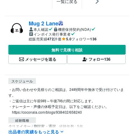
一覧に戻る
Mug 2 Lane
本人確認
機密保持契約(NDA)
インボイス発行事業者
総販売実績
472
評価
5.0
フォロワー
136
無料で見積り相談
メッセージを送る
フォロー
136
スケジュール
・お問い合わせや見積りのご相談は、24時間年中無休で受け付けていま
す。

・ご返信は主に午前9時～午後7時の間に対応します。

・ナレーター・声優の休暇予定日は、以下をご確認ください。

　https://coconala.com/blogs/938402/658240
経験職種
クリエイター / 翻訳家・通訳
経験年数 : 5年
出品者の実績をもっと見る
クリエイター / 音楽家・作曲家・作詞家
経験年数 : 16年