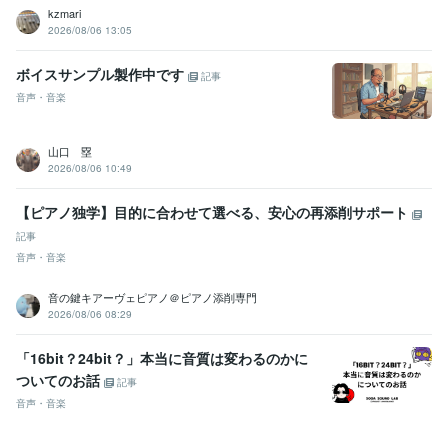
kzmari
2026/08/06 13:05
ボイスサンプル製作中です
記事
音声・音楽
山口 塁
2026/08/06 10:49
【ピアノ独学】目的に合わせて選べる、安心の再添削サポート
記事
音声・音楽
音の鍵キアーヴェピアノ＠ピアノ添削専門
2026/08/06 08:29
「16bit？24bit？」本当に音質は変わるのかに
ついてのお話
記事
音声・音楽