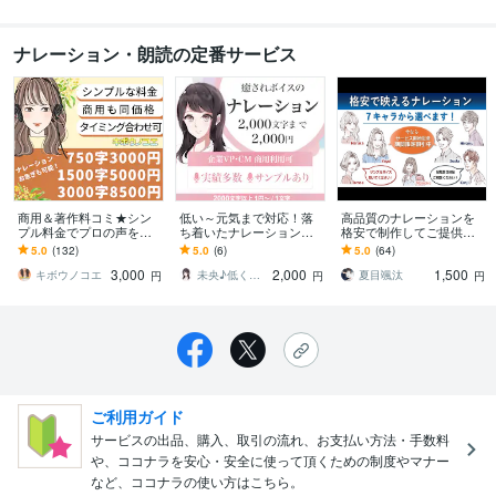
ナレーション・朗読の定番サービス
商用＆著作料コミ★シン
低い～元気まで対応！落
高品質のナレーションを
プル料金でプロの声を届
ち着いたナレーションを
格安で制作してご提供し
けます ●750文字3000円●
します 誠実さが伝わる/医
ます ７名の個性あるキャ
5.0
(132)
5.0
(6)
5.0
(64)
タイミング合わせも無料●
療系研修動画やIT業界のW
ラクターからお好みの声
3,000
2,000
1,500
ebCM等を担当
を選んでください。
キボウノコエ
未央♪低く落ち着いた声の女性ナレーター
夏目颯汰
円
円
円
ご利用ガイド
サービスの出品、購入、取引の流れ、お支払い方法・手数料
や、ココナラを安心・安全に使って頂くための制度やマナー
など、ココナラの使い方はこちら。