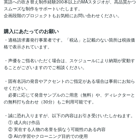
英語への吹き替え制作経験200本以上のMAスタジオが、高品質かつ
スムーズな制作をサポートいたします。

企画段階のプロジェクトもお気軽にお問い合わせください。
購入にあたってのお願い
・適格請求書発行事業者です。「税込」と記載のない箇所は税抜価
格で表示されています。

・声優をご指名いただく場合は、スケジュールにより納期が変動す
ることがございますのでご相談ください。

・固有名詞の発音やアクセントのご指定がある場合は事前にお知ら
せください。

　必要に応じて発音サンプルのご用意（無料）や、ディレクターと
の無料打ち合わせ（30分）もご利用可能です。

・誠に恐れ入りますが、以下の内容はお引き受けいたしかねます。

　① 成人向け作品

　② 実在する人物の名誉を損なう可能性のある内容

　③ AIの学習やクローニング目的での使用
