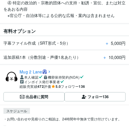
　④ 特定の政治的・宗教的団体への支持・勧誘・宣伝、または対立
をあおる内容

有料オプション
＋
5,000円
字幕ファイル作成（SRT形式・5分）
＋
10,000円
追加原稿1本（分数別途・声優1名あたり）
Mug 2 Lane
本人確認
機密保持契約(NDA)
インボイス発行事業者
総販売実績
472
評価
5.0
フォロワー
136
出品者に質問
フォロー
136
スケジュール
・お問い合わせや見積りのご相談は、24時間年中無休で受け付けています。

...