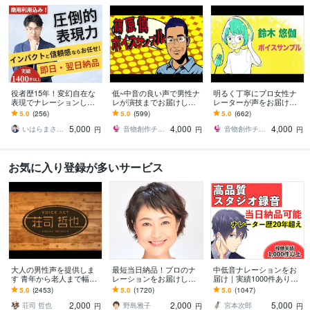
役者歴15年！変幻自在な
低~中音の良い声で男性ナ
明るく丁寧にプロ女性ナ
表現でナレーションしま
レが演技までお届けしま
レーターが声をお届けし
す 多数の大手企業を担当
す 低中域の声でナレから
ます 明るい声を軸に落ち
5.0
(256)
5.0
(599)
5.0
(662)
する信頼感とインパクト
演技まで対応！迫力~おも
着いたナレ少年ボイスや
5,000
4,000
4,000
しろ系自信あり！
演技まで幅広く対応！
いはらまさたか
音物創作チーム「UMEX」
音物創作チーム「UMEX」
円
円
円
お気に入り登録が多いサービス
大人の男性声を提供しま
最短当日納品！プロのナ
中低音ナレーションをお
す 青年から老人まで幅広
レーションをお届けしま
届け｜実績1000件ありま
いニーズにお応えします
す 長文大歓迎！PR動画、
す 【無料修正１回】【50
5.0
(2453)
5.0
(1720)
5.0
(1047)
店舗案内アナウンス、音
0字まで5,000円】【即日
2,000
2,000
5,000
声ガイダンスなど
納品可能】
荘司 哲也
野島雅子
宮本次郎
円
円
円