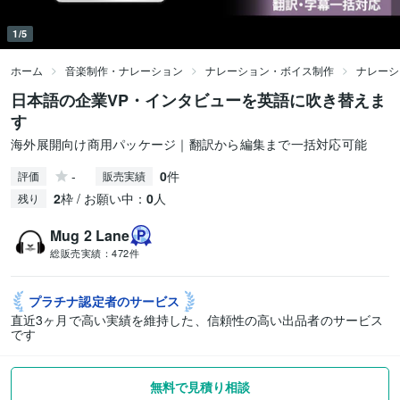
1/5
ホーム
音楽制作・ナレーション
ナレーション・ボイス制作
ナレーシ
日本語の企業VP・インタビューを英語に吹き替えま
す
海外展開向け商用パッケージ｜翻訳から編集まで一括対応可能
-
0
件
評価
販売実績
2
枠 / お願い中：
0
人
残り
Mug 2 Lane
総販売実績：
472件
プラチナ認定者の
サービス
直近3ヶ月で高い実績を維持した、信頼性の高い出品者のサービス
です
無料で見積り相談