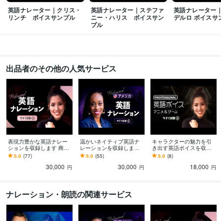
その他ツール
英語ナレーター｜クリス・
英語ナレーター｜ステファ
英語ナレーター
DAW (Cubase, Nuendo):16年
リンチ ボイスサンプル
ニー・ハリス ボイスサン
デルロ ボイスサ
プル
得意分野
音楽制作・ナレーション
英語音声制作
MA（映像のサウンド編集）
英語
版映像制作 一括サポート
ナレーション
キャラクターボイス
翻訳
ネイティブチェック
字幕
出品者のその他の人気サービス
映像制作
英語版
ライティング・翻訳
ネイティブ翻訳（日本語100文字～）
英語ネイティ
ブチェック（500単語～）
翻訳
映像翻訳
ローカライズ
ネイティブチェック
校正
語学力
英語
ビジネスレベル
表現力豊かな英語ナレー
温かいネイティブ英語ナ
キャラクターの魅力を引
ションを収録します 商用
レーションを収録します
き出す英語ボイスを収録
フルパッケージ｜著作権
商用フルパッケージ｜著
します 細かい演技リクエ
5.0
(77)
5.0
(55)
5.0
(8)
譲渡・無料修正込み
作権譲渡・無料修正込み
ストも歓迎｜短納期・修
30,000
30,000
18,000
正2回プランあり
円
円
円
ナレーション・朗読の関連サービス