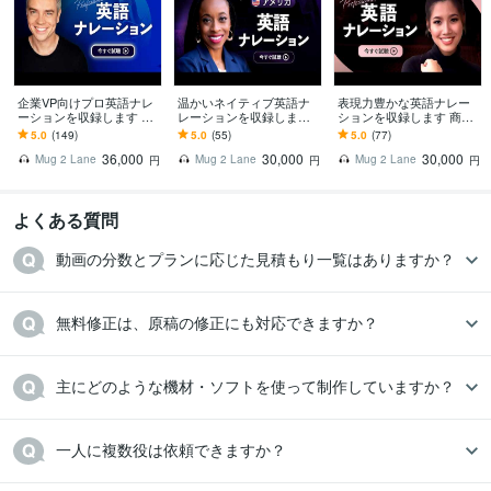
企業VP向けプロ英語ナレ
温かいネイティブ英語ナ
表現力豊かな英語ナレー
ーションを収録します 商
レーションを収録します
ションを収録します 商用
用フルパッケージ｜著作
商用フルパッケージ｜著
フルパッケージ｜著作権
5.0
(149)
5.0
(55)
5.0
(77)
権譲渡・無料修正込み
作権譲渡・無料修正込み
譲渡・無料修正込み
36,000
30,000
30,000
Mug 2 Lane
Mug 2 Lane
Mug 2 Lane
円
円
円
よくある質問
動画の分数とプランに応じた見積もり一覧はありますか？
無料修正は、原稿の修正にも対応できますか？
主にどのような機材・ソフトを使って制作していますか？
一人に複数役は依頼できますか？