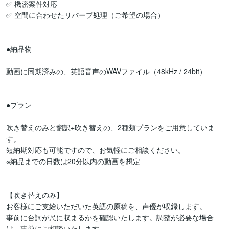
✅ 機密案件対応

✅ 空間に合わせたリバーブ処理（ご希望の場合）

●納品物

動画に同期済みの、英語音声のWAVファイル（48kHz / 24bit）

●プラン

吹き替えのみと翻訳+吹き替えの、2種類プランをご用意していま
す。

短納期対応も可能ですので、お気軽にご相談ください。

※納品までの日数は20分以内の動画を想定

【吹き替えのみ】

お客様にご支給いただいた英語の原稿を、声優が収録します。

事前に台詞が尺に収まるかを確認いたします。調整が必要な場合
は、事前にご相談いたします。
