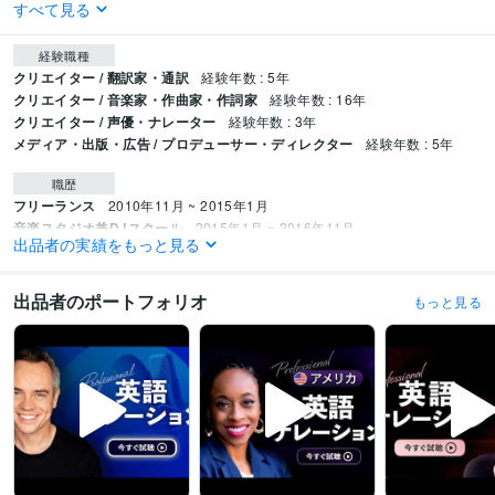
すべて見る
経験職種
クリエイター / 翻訳家・通訳
経験年数 : 5年
クリエイター / 音楽家・作曲家・作詞家
経験年数 : 16年
クリエイター / 声優・ナレーター
経験年数 : 3年
メディア・出版・広告 / プロデューサー・ディレクター
経験年数 : 5年
職歴
フリーランス
2010年11月 ~ 2015年1月
音楽スタジオ兼DJスクール
2015年1月 ~ 2016年11月
出品者の実績をもっと見る
Mug 2 Lane（マグトゥレーン）
2017年3月 ~ 現在
資格・検定
出品者のポートフォリオ
もっと見る
Excel表計算処理技能認定試験 1級
取得年 : 2017年
Word文書処理技能認定試験 1級
取得年 : 2016年
PowerPointプレゼンテーション技能認定試験 上級
取得年 : 2017年
ICTプロフィシエンシー検定試験 準2級
取得年 : 2019年
ビジネス・クリエイティブツール
Adobe Premiere Pro:5年
Word:9年
Excel:9年
PowerPoint:9年
iZotope RX:7年
Waves:15年