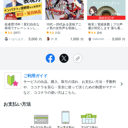
満枠対応中
役者歴15年！変幻自在な
10代～20代ある意味アニ
格安｜実績多数｜プロ声
表現でナレーションしま
メ系の女性声を収録しま
優が対応します 落ち着き
す 多数の大手企業を担当
す 20代までの女性の声で
のある癒しボイスでナレ
5.0
(257)
5.0
(12)
5.0
(24)
する信頼感とインパクト
ナレーション・CV等収録
ーション・キャラボイス
5,000
1,000
3,000
いたします。
いはらまさたか
伊 菜
makumin まくみん
円
円
円
ご利用ガイド
サービスの出品、購入、取引の流れ、お支払い方法・手数料
や、ココナラを安心・安全に使って頂くための制度やマナー
など、ココナラの使い方はこちら。
お支払い方法