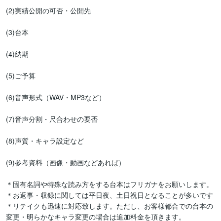
(2)実績公開の可否・公開先

(3)台本

(4)納期

(5)ご予算

(6)音声形式（WAV・MP3など）

(7)音声分割・尺合わせの要否

(8)声質・キャラ設定など

(9)参考資料（画像・動画などあれば）

＊固有名詞や特殊な読み方をする台本はフリガナをお願いします。

＊お返事・収録に関しては平日夜、土日祝日となることが多いです

＊リテイクも迅速に対応致します。ただし、お客様都合での台本の
変更・明らかなキャラ変更の場合は追加料金を頂きます。
