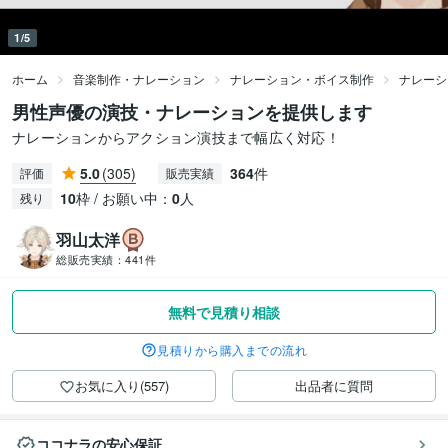
1/5
ホーム
音楽制作・ナレーション
ナレーション・ボイス制作
ナレーシ
男性声優の演技・ナレーションを提供します
ナレーションからアクション演技まで幅広く対応！
5.0
(305)
364
件
評価
販売実績
10
枠 / お願い中：
0
人
残り
羽山太洋
総販売実績：
441件
無料で見積り相談
見積りから購入までの流れ
お気に入り(557)
出品者に質問
ココナラの安心保証