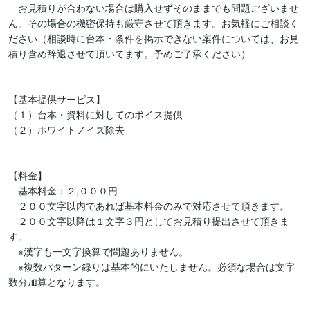
　お見積りが合わない場合は購入せずそのままでも問題ございませ
ん。その場合の機密保持も厳守させて頂きます。お気軽にご相談く
ださい（相談時に台本・条件を掲示できない案件については、お見
積り含め辞退させて頂いてます。予めご了承ください）

【基本提供サービス】

（１）台本・資料に対してのボイス提供

（２）ホワイトノイズ除去

【料金】

　基本料金：２,０００円

　２００文字以内であれば基本料金のみで対応させて頂きます。

　２００文字以降は１文字３円としてお見積り提出させて頂きま
す。

　※漢字も一文字換算で問題ありません。

　※複数パターン録りは基本的にいたしません。必須な場合は文字
数分加算となります。
