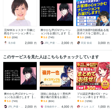
元NHKキャスター 印象に
爽やかな声(CV/ナレーシ
説得力抜群‼信頼感ある低
残るナレーション承りま
ョン)をお届けします 【Yo
音ボイスをご提供します
す 法人様、公的機関、紹
uTube100万再生】アニメ
【実績400件超】企業VP
5.0
(206)
5.0
(745)
5.0
(268)
介動画他、様々なジャン
声優~ナレーションまで
等に最適な落ち着いたナ
2,000
2,000
3,000
ルに対応中！
レーション
滝水瞳
JIN_声優・ナレーター
田賀 俊成
円
円
円
このサービスを見た人はこちらもチェックしています
爽やかな声(CV/ナレーシ
演技に自信あり！男性声
プロ認定声優がCV・ナレ
ョン)をお届けします 【Yo
優が魂の言葉をお届けし
ーション承ります 即日対
uTube100万再生】アニメ
ます 演じ分け可能！ナレ
応・商用可・演じ分け対
5.0
(745)
5.0
(804)
5.0
(1256)
声優~ナレーションまで
ーションもハイクオリテ
応
2,000
4,000
1,000
ィでお応えします！
JIN_声優・ナレーター
音物創作チーム「UMEX」
ナユキ ユズ
円
円
円