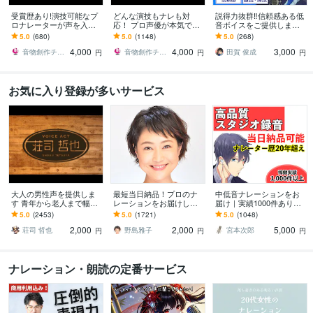
受賞歴あり!演技可能なプ
どんな演技もナレも対
説得力抜群‼信頼感ある低
ロナレーターが声を入れ
応！ プロ声優が本気で演
音ボイスをご提供します
ます おばあちゃんから子
じます イケボからおじい
【実績400件超】企業VP
5.0
(680)
5.0
(1148)
5.0
(268)
供まで演技できる！ナレ
ちゃんまで何役も対応！
等に最適な落ち着いたナ
4,000
4,000
3,000
もCM受賞歴あり！
安定したナレも最良！
レーション
音物創作チーム「UMEX」
音物創作チーム「UMEX」
田賀 俊成
円
円
円
お気に入り登録が多いサービス
大人の男性声を提供しま
最短当日納品！プロのナ
中低音ナレーションをお
す 青年から老人まで幅広
レーションをお届けしま
届け｜実績1000件ありま
いニーズにお応えします
す 長文大歓迎！PR動画、
す 【無料修正１回】【50
5.0
(2453)
5.0
(1721)
5.0
(1048)
店舗案内アナウンス、音
0字まで5,000円】【即日
2,000
2,000
5,000
声ガイダンスなど
納品可能】
荘司 哲也
野島雅子
宮本次郎
円
円
円
ナレーション・朗読の定番サービス