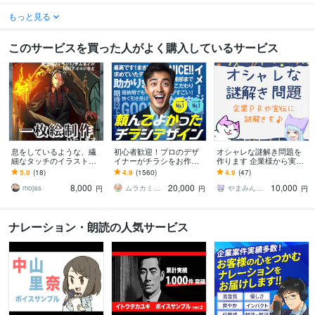
もっと見る
このサービスを買った人がよく購入しているサービス
息をしているような、繊
初心者歓迎！プロのデザ
オシャレな謎解き問題を
細なタッチのイラスト描
イナーがチラシをお作り
作ります 企業様から実績2
きます 光と影、繊細なタ
します ココナラ初心者も
00件以上あります
5.0
(18)
4.9
(1560)
4.9
(47)
ッチであなたの物語を描
歓迎！企業から個人まで
8,000
20,000
10,000
きます！
高品質を安価でお届け！
mojas
ムラカミラボ
やまみん（謎解きイラストレーター）
円
円
円
ナレーション・朗読の人気サービス