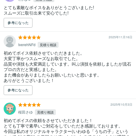
とても素敵なボイスをありがとうございました!

スムーズに取引出来て安心でした!
参考になった
2025年11月16日
IverehNFd
見積り相談
初めてボイス依頼させていただきました。

大変丁寧かつスムーズなお取引でした。

品質や演技も大変満足しています。叫ぶ演技を依頼しましたが流石
プロの方だと実感しました。

また機会がありましたらお願いしたいと思います。

ありがとうございました！
参考になった
2025年10月3日
桜田さゆ
見積り相談
初めてボイスの依頼をさせていただきました！

とても丁寧で素早いご対応をしていただき感謝しております。

今回は私のオリジナルキャラクター(いわゆる「うちの子」という