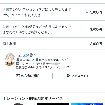
実績非公開オプション ※内容により異なります
＋
5,000円
のでDMにてご相談ください。
動画合わせ・秒数指定など ※内容により異なり
＋
3,000円
ますのでDMにてご相談ください。
＋
2,000円
商用利用
羽山太洋
本人確認
機密保持契約(NDA)
インボイス発行事業者
未登録
総販売実績
441
評価
5.0
フォロワー
117
出品者に質問
フォロー
117
ナレーション・朗読の関連サービス