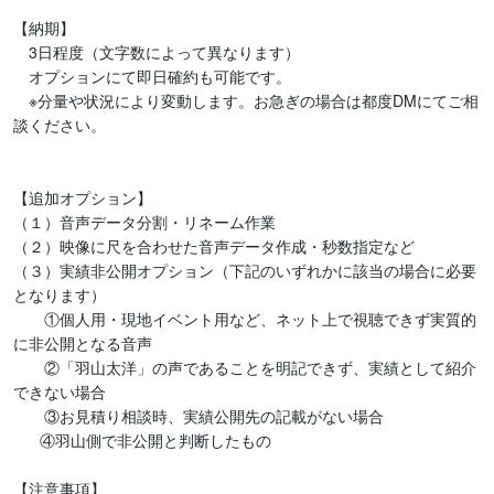
【納期】

　3日程度（文字数によって異なります）

　オプションにて即日確約も可能です。

　※分量や状況により変動します。お急ぎの場合は都度DMにてご相
談ください。

【追加オプション】

（１）音声データ分割・リネーム作業

（２）映像に尺を合わせた音声データ作成・秒数指定など

（３）実績非公開オプション（下記のいずれかに該当の場合に必要
となります）

　　①個人用・現地イベント用など、ネット上で視聴できず実質的
に非公開となる音声

　　②「羽山太洋」の声であることを明記できず、実績として紹介
できない場合

　　③お見積り相談時、実績公開先の記載がない場合

      ④羽山側で非公開と判断したもの

【注意事項】
