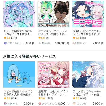
ちょっと昭和で平成なレ
ケモノキャラのパーツ分
元気いっぱいなミニキャ
トロなイラスト描きます
けイラスト制作します 顔
ライラスト描きます グッ
昭和・平成レトロ☆ネオ
が良いイケケモVtuberに
ズ/動画/スタンプ/などに
5.0
(272)
5.0
(2)
5.0
(200)
ン☆パステル
なりたい方、お任せくだ
5,000
130,000
9,000
さい！
三角ころねる☆プロフ必読願います
Mocota（もこた）
熊伊ハク
円
円
円
お気に入り登録が多いサービス
スピード納品！ポップで
最短2日！かわいいイラス
アニメ塗りでキャッチー
目を惹く人物×動物描きま
ト描きます アイコン・ミ
で目立つイラストを描き
す 挿絵・動画・グッズな
ニキャラ・４コマ・立ち
ます 動画用、スチル、ア
5.0
(1341)
5.0
(2995)
5.0
(491)
ど鮮やかな配色で個性を
絵をスピード納品しま
イコン等、目を引くイラ
10,000
8,000
19,000
出したい方へ
す！
ストをご希望の方に！
hoppe（ほっぺ）
あかつき ひな
こでびる
円
円
円