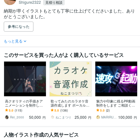
Shigure2322
見積り相談
納期が早くイラストもとても丁寧に仕上げてくださいました、あり
がとうございました。
参考になった
もっと見る
このサービスを買った人がよく購入しているサービス
高クオリティの手描きア
歌ってみたのカラオケ音
魅力や印象に残るPR動画
ニメーションを制作しま
源作成します ボーカルMI
制作をします ご相談くだ
す MVやPR動画など、用
X,マスタリングも合わせ
さい！目的に合った動画
5.0
(115)
5.0
(136)
5.0
(2)
途に合わせて制作します
てお引き受けも可能で
提案をさせていただきま
50,000
25,000
100,000
す！
す！
Rei_2000
ねこまつり
MARIRUI NET
円
円
円
人物イラスト作成の人気サービス