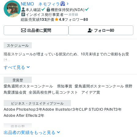
NEMO ネモフィラ
本人確認
機密保持契約(NDA)
インボイス発行事業者
未登録
総販売実績
133
評価
4.9
フォロワー
80
出品者に質問
フォロー
80
スケジュール
現在スケジュールが埋まっている状況のため、10月末頃までのご依頼をお受
け...
すべて見る
受賞歴
愛鳥週間ポスターコンクール    県知事賞
愛鳥週間ポスターコンクール 県野
鳥愛護協会賞
全国高校生押し花コンテスト   アイデア賞
ビジネス・クリエイティブツール
Adobe Photoshop:3年
Adobe Illustrator:3年
CLIP STUDIO PAINT:3年
Adobe After Effects:2年
得意分野
出品者の実績をもっと見る
イラスト作成・漫画制作
儚く透明感のあるイラストの作成