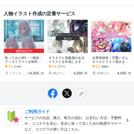
人物イラスト作成の定番サービス
満枠対応中
歌ってみたMV・一枚絵・
キラキラと高級感のある
企業実績有！可愛いサム
グッズイラストを制作し
イラストを作成します サ
ネイルイラスト描きます
ます リピート多数！丁寧
ムネイルやアイコン、trpg
目を惹くオリジナルイラ
5.0
(143)
5.0
(171)
5.0
(394)
なやり取りで初めての方
立ち絵等にご利用いただ
ストで素敵な歌ってみた
14,000
4,000
4,000
も安心です
けます！
動画に！MVも可
ツキシロ_ご依頼受付中
蝶山てふ
梓瀬なの
円
円
円
ご利用ガイド
サービスの出品、購入、取引の流れ、お支払い方法・手数料
や、ココナラを安心・安全に使って頂くための制度やマナー
など、ココナラの使い方はこちら。