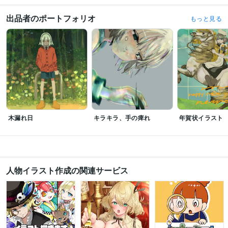
イラスト
Vチューバー
儚いイラスト
サムネイルイラスト
配信用イラスト
一枚絵
小説表紙
グッズイラスト
音楽
ジャケットイラスト
出品者のポートフォリオ
もっと見る
木漏れ日
キラキラ、手の痺れ
年賀状イラスト
人物イラスト作成の関連サービス