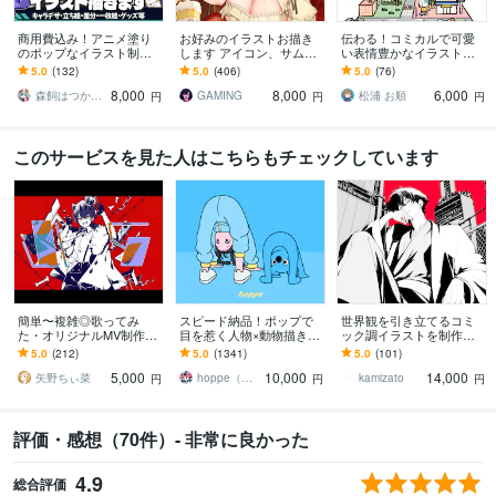
商用費込み！アニメ塗り
お好みのイラストお描き
伝わる！コミカルで可愛
のポップなイラスト制作
します アイコン、サムネ
い表情豊かなイラスト描
します 配信、動画、SN
イル、MVイラスト、キャ
きます 挿絵・チラシ・リ
5.0
(132)
5.0
(406)
5.0
(76)
S、IRIAMやグッズに！幅
ラクターデザインなど
ーフレット・HP等 / 大量
8,000
8,000
6,000
広く対応
注文実績あり！
森飼はつか／ｲﾗｽﾄﾚｰﾀｰ
GAMING
松浦 お順
円
円
円
このサービスを見た人はこちらもチェックしています
簡単〜複雑◎歌ってみ
スピード納品！ポップで
世界観を引き立てるコミ
た・オリジナルMV制作し
目を惹く人物×動物描きま
ック調イラストを制作し
ます Vtuber・歌い手必
す 挿絵・動画・グッズな
ます 世界観で惹きつけ
5.0
(212)
5.0
(1341)
5.0
(101)
見！お任せ〜本家再現ま
ど鮮やかな配色で個性を
る、商用対応の一枚絵を
5,000
10,000
14,000
で可能！
出したい方へ
ご提供致します。
矢野ちぃ菜
hoppe（ほっぺ）
kamizato
円
円
円
評価・感想（70件）- 非常に良かった
4.9
総合評価