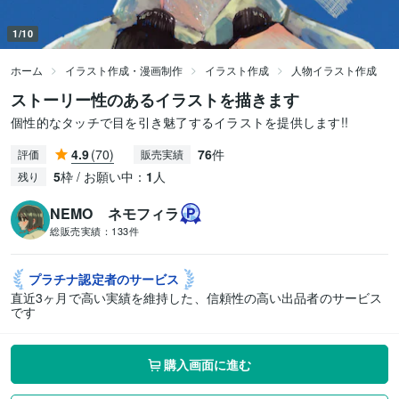
1/10
ホーム
イラスト作成・漫画制作
イラスト作成
人物イラスト作成
ストーリー性のあるイラストを描きます
個性的なタッチで目を引き魅了するイラストを提供します!!
4.9
(70)
76
件
評価
販売実績
5
枠 / お願い中：
1
人
残り
NEMO ネモフィラ
総販売実績：
133件
プラチナ認定者の
サービス
直近3ヶ月で高い実績を維持した、信頼性の高い出品者のサービス
です
購入画面に進む