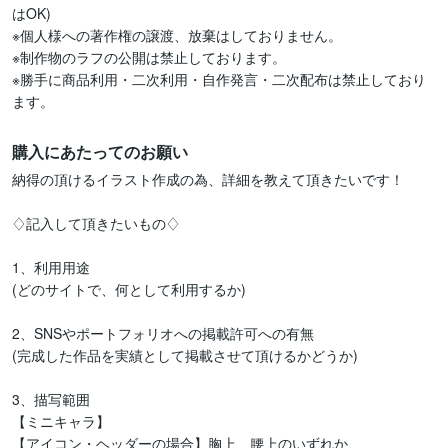
はOK)

※個人様への著作権の譲渡、放棄はしておりません。

※制作物のラフの公開は禁止しております。

※勝手に商品利用・二次利用・自作発言・二次配布は禁止しており
ます。
購入にあたってのお願い
納得の頂けるイラスト作成の為、詳細を教えて頂きたいです！

♢﻿記入して頂きたいもの♢﻿

1、利用用途

(どのサイトで、何として利用するか)

2、SNSやポートフォリオへの掲載許可への有無

(完成した作品を実績として掲載させて頂けるかどうか)

3、描写範囲

【ミニキャラ】

【アイコン・ヘッダーの場合】胸上、腰上のいずれか
