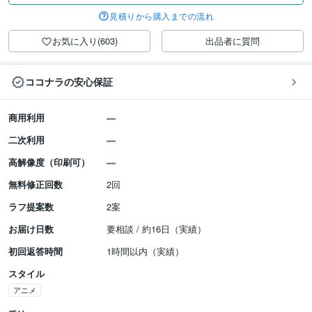
見積りから購入までの流れ
お気に入り(603)
出品者に質問
ココナラの安心保証
商用利用
二次利用
高解像度（印刷可）
無料修正回数
2回
ラフ提案数
2案
お届け日数
要相談 / 約16日（実績）
初回返答時間
1時間以内（実績）
スタイル
アニメ