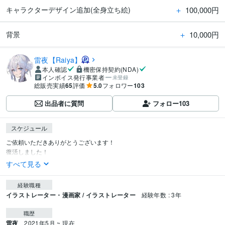
＋
100,000円
キャラクターデザイン追加(全身立ち絵)
＋
10,000円
背景
雷夜【Raiya】
本人確認
機密保持契約(NDA)
インボイス発行事業者
未登録
総販売実績
65
評価
5.0
フォロワー
103
出品者に質問
フォロー
103
スケジュール
ご依頼いただきありがとうございます！

復活しました！
すべて見る
経験職種
イラストレーター・漫画家 / イラストレーター
経験年数 : 3年
職歴
雷夜
2021年5月 ~ 現在