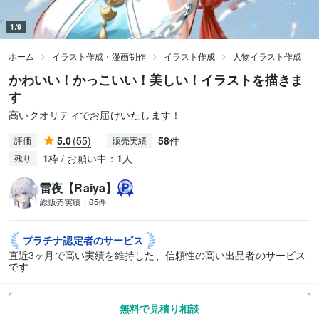
1/9
ホーム
イラスト作成・漫画制作
イラスト作成
人物イラスト作成
かわいい！かっこいい！美しい！イラストを描きま
す
高いクオリティでお届けいたします！
5.0
(55)
58
件
評価
販売実績
1
枠 / お願い中：
1
人
残り
雷夜【Raiya】
総販売実績：
65件
プラチナ認定者の
サービス
直近3ヶ月で高い実績を維持した、信頼性の高い出品者のサービス
です
無料で見積り相談