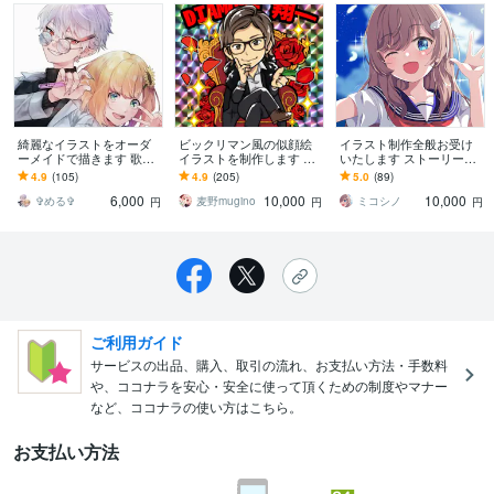
綺麗なイラストをオーダ
ビックリマン風の似顔絵
イラスト制作全般お受け
ーメイドで描きます 歌っ
イラストを制作します ア
いたします ストーリー性
てみた動画やVtuber、立
イコンやデジタルギフト
のあるアニメ調イラスト
4.9
(105)
4.9
(205)
5.0
(89)
ち絵を透明感あるイラス
に！印刷データに合わせ
をお届けします！
6,000
10,000
10,000
トに！
て作成します！
✞める✞
麦野mugino
ミコシノ
円
円
円
ご利用ガイド
サービスの出品、購入、取引の流れ、お支払い方法・手数料
や、ココナラを安心・安全に使って頂くための制度やマナー
など、ココナラの使い方はこちら。
お支払い方法