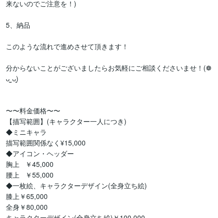
来ないのでご注意を！)

5、納品

このような流れで進めさせて頂きます！

分からないことがございましたらお気軽にご相談くださいませ！(❁
ᴗ͈ˬᴗ͈)

〜〜料金価格〜〜

【描写範囲】(キャラクター一人につき)

◆ミニキャラ

描写範囲関係なく¥15,000

◆アイコン・ヘッダー

胸上   ￥45,000

腰上   ￥55,000

◆一枚絵、キャラクターデザイン(全身立ち絵)

膝上￥65,000

全身￥80,000

キャラクターデザイン(全身立ち絵)￥100,000
