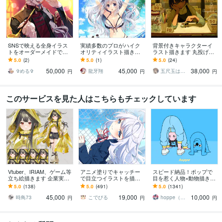
SNSで映える全身イラス
実績多数のプロがハイク
背景付きキャラクターイ
トをオーダーメイドでき
オリティイラスト描きま
ラスト描きます 丸投げで
ます 完成イメージが湧き
す 使用目的自由の高解像
サムネイル作成 MV、楽
5.0
(2)
5.0
(1)
5.0
(24)
にくい方にもたくさん提
度イラストです。商業利
曲ジャケット、Vtuber等
50,000
45,000
38,000
案いたします✨
用、二次使用可。
✞める✞
龍牙翔
五尺玉はぜる
円
円
円
このサービスを見た人はこちらもチェックしています
Vtuber、IRIAM、ゲーム等
アニメ塗りでキャッチー
スピード納品！ポップで
立ち絵描きます 企業実績
で目立つイラストを描き
目を惹く人物×動物描きま
多数！ハイクオリティな
ます 動画用、スチル、ア
す 挿絵・動画・グッズな
5.0
(138)
5.0
(491)
5.0
(1341)
イラストをお届けしま
イコン等、目を引くイラ
ど鮮やかな配色で個性を
45,000
19,000
10,000
す！
ストをご希望の方に！
出したい方へ
時鳥73
こでびる
hoppe（ほっぺ）
円
円
円