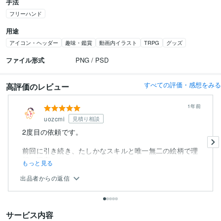
手法
フリーハンド
用途
アイコン・ヘッダー
趣味・鑑賞
動画内イラスト
TRPG
グッズ
ファイル形式
PNG / PSD
すべての評価・感想をみる
高評価のレビュー
1年前
uozcmi
見積り相談
2度目の依頼です。
前回に引き続き、たしかなスキルと唯一無二の絵柄で理
想を現実にしていただけました…！
もっと見る
出品者からの返信
サービス内容