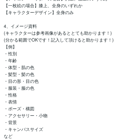
【一枚絵の場合】膝上、全身のいずれか

【キャラクターデザイン】全身のみ

4、﻿イメージ資料

(キャラクターは参考画像があるととても助かります！)

(分かる範囲でOKです！記入して頂けると助かります！)

【例】

・性別

・年齢

・体型・肌の色

・髪型・髪の色

・目の形・目の色

・服装・服の色

・性格

・表情

・ポーズ・構図

・アクセサリー・小物

・背景

・キャンバスサイズ

など
