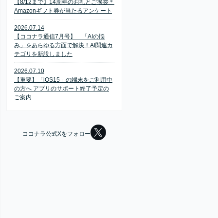
【8/12まで】14周年のお礼とご挨拶＊
Amazonギフト券が当たるアンケート
2026.07.14
【ココナラ通信7月号】 「AIの悩
み」をあらゆる方面で解決！AI関連カ
テゴリを新設しました
2026.07.10
【重要】「iOS15」の端末をご利用中
の方へ アプリのサポート終了予定の
ご案内
ココナラ公式Xをフォロー