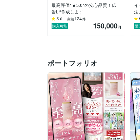
最高評価"★5.0"の安心品質！広
イ
https://coconala.com/business_magazin
告LP作成します
法
https://coconala.com/blogs/647998/3681
124
5.0
実績
件
150,000
■主な使用ソフト

購入可能
購
円
・illustrator

・Photoshop

・After Effects

・Premiere Pro

・Figma

ポートフォリオ
・Studio

・DaVinci Resolve

・Unreal Engine

・Canva

・Excel/Word/PowerPoint

・Gemini/NotebookLM/ChatGPT

■取得資格

・TOEIC 910点　

・コスメコンシェルジュ

・日本化粧品検定特級

・日本化粧品検定1級

・基本情報処理技術者
