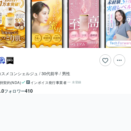
コスメコンシェルジュ
30代前半
男性
持契約(NDA)
インボイス発行事業者
未登録
.0
410
フォロワー