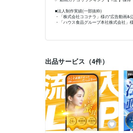
■法人制作実績(一部抜粋)

・「株式会社ココナラ」様の"広告動画&公
・「ハウス食品グループ本社株式会社」様の
・「株式会社LIXIL」様の"商品説明動画"

・「俳人 夏井いつき」様の"Tver用CM動画
・「イオンモール千葉ニュータウン」様の"
・「ジュノビューティークリニック」様の"L
・「エスリード賃貸株式会社」様の名古屋栄駅
出品サービス（4件）
～その他～

・日本を代表する「総合商社」様の"サービ
・業界大手「カメラメーカー」様の"映像コ
・楽天ランキング1位獲得の「人気セレクト
・TVCMでお馴染み「美容整形クリニック」
・大手人気「化粧品会社」様の"新商品PR動
・シェアトップクラス「調剤薬局」様の"社内
■経歴

慶應義塾大学 経済学部卒。

システムエンジニア・公務員を経て、現在
また、日本化粧品検定協会所属の"コスメコ