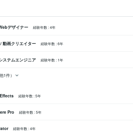
Webデザイナー
経験年数
:
4年
/
動画クリエイター
経験年数
:
6年
システムエンジニア
経験年数
:
1年
他1件）
Effects
経験年数
:
5年
ere Pro
経験年数
:
5年
rator
経験年数
:
4年