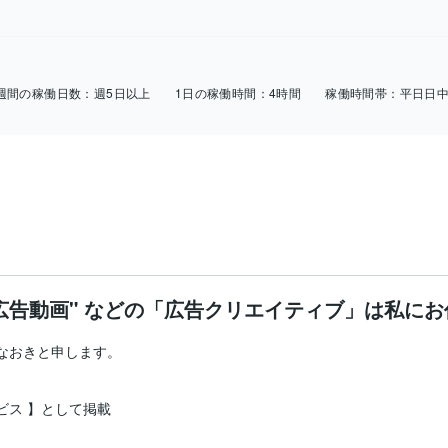
週間の稼働日数：
週5日以上
1日の稼働時間：
4時間
稼働時間帯：
平日日
や "広告動画" などの「広告クリエイティブ」は私に
なおきと申します。

 】として掲載  
