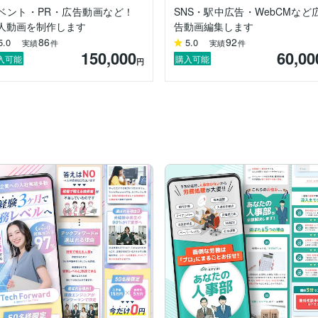
ベント・PR・広告動画など！
SNS・駅中広告・WebCMなど
e/39814
人動画を制作します
告動画編集します
25
86
92
5.0
5.0
実績
件
実績
件
150,000
60,00
入可能
購入可能
円