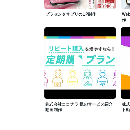
※制作物の掲載について※

サービスページに記載の通り、制作物につ
プラセンタサプリのLP制作
We
(社外秘情報などが含まれていて掲載が難
作
----------------------------------------------------
----------------------------------------------------
----------------------------------------------------
----------------------------------------------------
---------------------
株式会社ココナラ 様のサービス紹介
株式
動画制作
ト