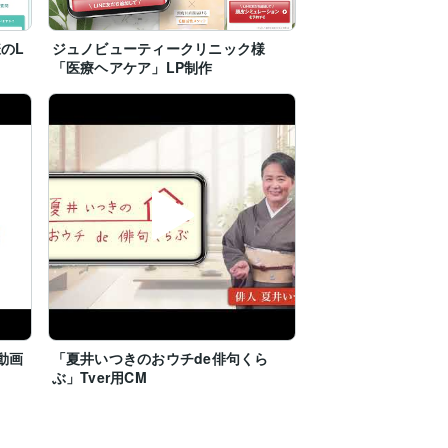
ください。

のL
ジュノビューティークリニック様
にご相談ください。）

「医療ヘアケア」LP制作
----------------------------------------------------
----------------------------------------------------
----------------------------------------------------
----------------------------------------------------
動画
「夏井いつきのおウチde俳句くら
ぶ」Tver用CM