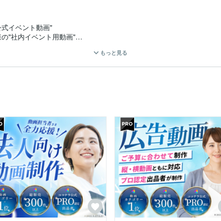
式イベント動画"

"社内イベント用動画"

もっと見る
"

モール内&駅ディスプレイ広告"

P(ランディングページ)制作"

中の”16面ディスプレイ広告"etc

ス説明動画"

ンテンツ制作"

ショップ」様の"LP制作"

様の"Webコンテンツ"

画"

イベント動画"etc

フリーの「Webデザイナー・映像クリエイター」として広告関係の制作
ンシェルジュ"としても活動中。
