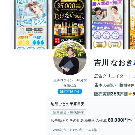
吉川 なおき
広告クリエイター｜
最終ログイン：
48分前
本人確認
機密保
稼働状況
対応可能です
359
5
販売実績
評価
納品ごとの予算目安
動画編集・映像制作
60,000円〜
広告動画やその他各種動画の作成
Web制作・HP作成・EC構築