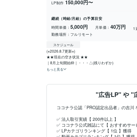
150,000円〜
LP制作
継続（時給/月給）の予算目安
5,000円
40万円
時間単価：
月単価：
1
勤務場所：
フルリモート
スケジュール
(※2026.8.7更新※)

★★現在の空き状況 ★★

｜8月上旬開始枠｜・・・△(残りわずか)
もっと見る
"広告LP" 
ココナラ公認「PRO認定出品者」の吉川 
✅ 法人取引実績【 200件以上 】  

✅ ココナラ公式雑誌にて【 おすすめサービス
✅ LPカテゴリランキング【 1位 】獲得

✅ 動画カテゴリランキング【 1位 】獲得
