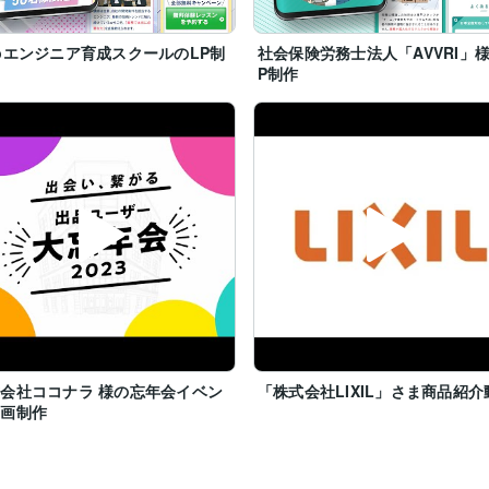
いては各種SNSやHP等、制作実績として使用させて頂きますのでご了承
bエンジニア育成スクールのLP制
社会保険労務士法人「AVVRI」様
しい場合は、「掲載不可オプション」もご用意しておりますので、購入前
P制作
------------------------------------------------------------------------------------------
------------------------------------------------------------------------------------------
------------------------------------------------------------------------------------------
------------------------------------------------------------------------------------------
会社ココナラ 様の忘年会イベン
「株式会社LIXIL」さま商品紹介
動画制作