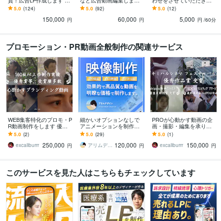
質！広告LP作成します セ
など広告動画編集します
わせをさせていただきま
Web制作・HP作成・EC構築
LP制作
ットで"広告動画"が50%O
【初めての依頼でも安
す ご成約の場合、打ち合
5.0
(124)
5.0
(92)
5.0
(12)
バナー
WEB画像
サムネイル
広告
バナー画像
LP
STUDIO
集客
FF！LP単品の制作も大歓
心！】「ご予算」に合わ
わせ料(5000円)はお値引
150,000
60,000
5,000
迎！
せて動画を制作！
きいたします
ランディングページ
Meta広告
円
円
円
/60分
学歴
プロモーション・PR動画全般制作の関連サービス
慶應義塾大学
2011年3月 ~ 2015年2月
語学力
英語
日常会話レベル
WEB集客特化のプロモ・P
細かいオプションなしで
PROが心動かす動画の企
R動画制作をします 優秀
アニメーションを制作し
画・撮影・編集を承りま
賞等、数々の動画作品が
ます サービス・事業内容
す 優秀賞等、数々の動画
5.0
(2)
5.0
(29)
5.0
(1)
受賞、数千万の広告費削
をアニメーションで分か
作品が受賞し数千万の広
250,000
120,000
150,000
減の実績
りやすく表現、PR。
告費削減の実績
excaliburrr
アリムデザイン｜アニメーション制作
excaliburrr
円
円
円
このサービスを見た人はこちらもチェックしています