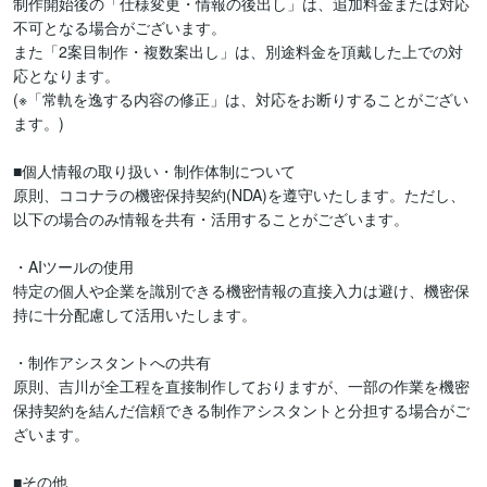
制作開始後の「仕様変更・情報の後出し」は、追加料金または対応
不可となる場合がございます。

また「2案目制作・複数案出し」は、別途料金を頂戴した上での対
応となります。

(※「常軌を逸する内容の修正」は、対応をお断りすることがござい
ます。)

■個人情報の取り扱い・制作体制について

原則、ココナラの機密保持契約(NDA)を遵守いたします。ただし、
以下の場合のみ情報を共有・活用することがございます。

・AIツールの使用

特定の個人や企業を識別できる機密情報の直接入力は避け、機密保
持に十分配慮して活用いたします。

・制作アシスタントへの共有

原則、吉川が全工程を直接制作しておりますが、一部の作業を機密
保持契約を結んだ信頼できる制作アシスタントと分担する場合がご
ざいます。

■その他
