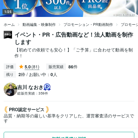
1/25
ホーム
動画編集・映像制作
プロモーション・PR動画制作
プロモー
イベント・PR・広告動画など！法人動画を制作
します
【初めての依頼でも安心！】「ご予算」に合わせて動画を制
作！
5.0
(81)
86
件
評価
販売実績
2
枠 / お願い中：
0
人
残り
吉川 なおき
総販売実績：
359件
PRO認定
サービス
品質・納期等の厳しい基準をクリアした、運営審査済のサービスで
す