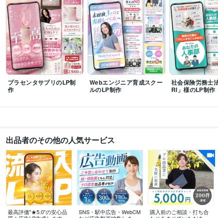
「動画・アニメーション」カテゴリランキング1位獲得
ココナラ　プロ認
定獲得
セールスデザイン講座主催のLPコンペにて銀賞を受賞
資格・検定
TOEIC
取得年 : 2020年
日本化粧品検定特級 コスメコンシェルジュ
取得年 : 2020年
情報処理技術者（基本情報技術者）
取得年 : 2014年
プログラミング言語・フレームワーク
プラセンタサプリのLP制
Webエンジニア育成スクー
社会保険労務士法
Unreal Engine:2年
作
ルのLP制作
RI」様のLP制作
ビジネス・クリエイティブツール
Adobe After Effects:5年
Adobe Premiere Pro:5年
Adobe Illustrator:4年
Adobe Photoshop:4年
Excel:11年
Canva:2年
Final Cut Pro:3年
DaVinci Resolve:2年
Blender:1年
Word:11年
PowerPoint:11年
STUDIO:2年
出品者のその他の人気サービス
Figma:2年
その他ツール
VOICEPEAK:3年
得意分野
動画編集・映像制作
広告動画やその他各種動画の作成
YouTube
動画編集
法人
企業PV
広告動画
PR動画
オープニング動画
最高評価"★5.0"の安心品
SNS・駅中広告・WebCM
購入前のご相談・打ち合
SNS広告
Meta広告
YouTube広告