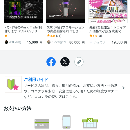
バンド等のMusic Trailer制
3DCD商品プロモーション
先着2名様限定！トライア
作します アルバムリリー
や商品画像を制作します
ル価格で小説を映画化し
ス宣伝等にお使い頂けま
ニーズに応じた多彩なCG
ます 必要なのはあなたの
-
5.0
(21)
5.0
(3)
す
制作サービスをご提供致
小説だけ！現役プロが低
15,000
80,000
19,000
します
予算で夢を叶えます。
JOE＠映像クリエイター
K design3D
ショウノ（shono）
円
円
円
ご利用ガイド
サービスの出品、購入、取引の流れ、お支払い方法・手数料
や、ココナラを安心・安全に使って頂くための制度やマナー
など、ココナラの使い方はこちら。
お支払い方法