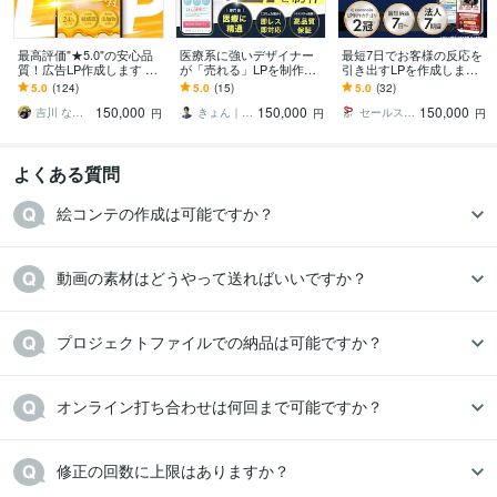
最高評価"★5.0"の安心品
医療系に強いデザイナー
最短7日でお客様の反応を
質！広告LP作成します セ
が「売れる」LPを制作し
引き出すLPを作成します
ットで"広告動画"が50%O
ます 医療業界歴8年以上！
納品まで何度でも修正O
5.0
(124)
5.0
(15)
5.0
(32)
FF！LP単品の制作も大歓
薬機法・医療広告ガイド
K！納得いくまで対応させ
150,000
150,000
150,000
迎！
ラインの知見あり！
ていただきます
吉川 なおき
きょん｜医療系LP専門デザイナー
セールスデザインクリエイト
円
円
円
よくある質問
絵コンテの作成は可能ですか？
動画の素材はどうやって送ればいいですか？
プロジェクトファイルでの納品は可能ですか？
オンライン打ち合わせは何回まで可能ですか？
修正の回数に上限はありますか？