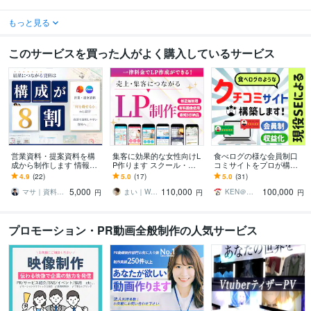
もっと見る
このサービスを買った人がよく購入しているサービス
営業資料・提案資料を構
集客に効果的な女性向けL
食べログの様な会員制口
成から制作します 情報整
P作ります スクール・養
コミサイトをプロが構築
理・言語化・図解まで対
成講座系などのLPデザイ
します 価値あるクチコミ
4.9
(22)
5.0
(17)
5.0
(31)
応｜読み手が判断できる
ン実績多数！
情報で集客し、収益化も
5,000
110,000
100,000
資料へ
図れます！
マサ｜資料戦略・情報設計パートナー
まい｜WEBデザイナー・イラストレーター
KEN＠現役システムエンジニア
円
円
円
プロモーション・PR動画全般制作の人気サービス