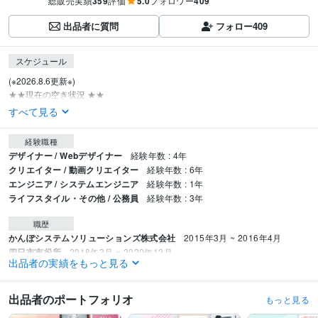
総販売実績
359
評価
5.0
フォロワー
409
出品者に質問
フォロー
409
スケジュール
(※2026.8.6更新※)

★★現在の空き状況 ★★
すべて見る
経験職種
デザイナー / Webデザイナー
経験年数 : 4年
クリエイター / 動画クリエイター
経験年数 : 6年
エンジニア / システムエンジニア
経験年数 : 1年
ライフスタイル・その他 / 公務員
経験年数 : 3年
職歴
かんぽシステムソリューションズ株式会社
2015年3月 ~ 2016年4月
四日市市役所
2018年3月 ~ 2020年12月
出品者の実績をもっと見る
フリーランス
2021年1月 ~ 現在
受賞歴
出品者のポートフォリオ
もっと見る
ココナラ　プラチナランク獲得
ココナラ　総販売実績100件達成
ココナラ 