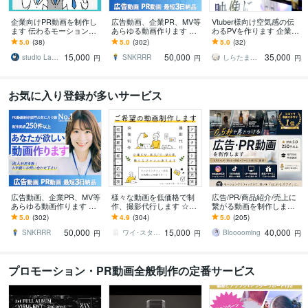
企業向けPR動画を制作し
広告動画、企業PR、MV等
Vtuber様向け空気感の伝
ます 伝わるモーショング
あらゆる動画作ります 初
わるPVを作ります 企業実
ラフィックス・丁寧なヒ
めての方も丁寧にサポー
績あり！あなたの世界を
5.0
(38)
5.0
(302)
5.0
(32)
アリングで理想を形に
ト！長尺PR/VP動画も承
映像にするお手伝いをし
15,000
50,000
35,000
ります！
ます！
studio Lambo
SNKRRR
しらたましろ。
円
円
円
お気に入り登録が多いサービス
広告動画、企業PR、MV等
様々な動画を低価格で制
広告/PR/商品紹介/売上に
あらゆる動画作ります 初
作、撮影代行します ☆丁
繋がる動画を制作します
めての方も丁寧にサポー
寧且つ迅速な対応☆動画
企画構成からSNS・LP HP
5.0
(302)
4.9
(304)
5.0
(205)
ト！長尺PR/VP動画も承
を必要としている方へ
用動画まで最後まで丁寧
50,000
15,000
40,000
ります！
に対応！
SNKRRR
ワイ･スタジオ･ワークス
Blooooming
円
円
円
プロモーション・PR動画全般制作の定番サービス