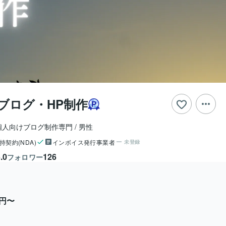
P ブログ・HP制作
個人向けブログ制作専門
男性
持契約(NDA)
インボイス発行事業者
未登録
.0
126
フォロワー
0円〜