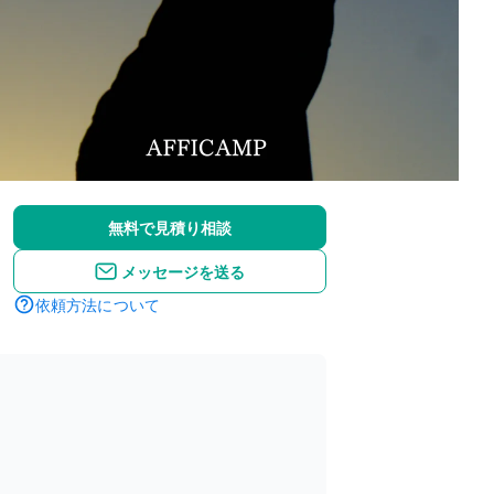
無料で見積り相談
メッセージを送る
依頼方法について