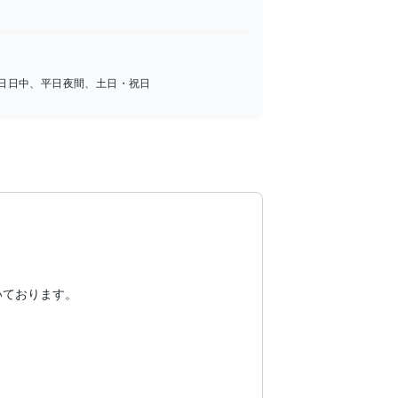
日日中、平日夜間、土日・祝日
ております。
