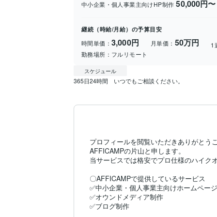
50,000円〜
中小企業・個人事業主向けHP制作
継続（時給/月給）の予算目安
3,000円
50万円
時間単価：
月単価：
1
勤務場所：
フルリモート
スケジュール
365日24時間　いつでもご相談ください。
プロフィールを閲覧いただきありがとうご
AFFICAMPの片山と申します。

当サービスでは格安でプロ仕様のハイクオ
〇AFFICAMPで提供しているサービス

✅中小企業・個人事業主向けホームページ
✅オウンドメディア制作

✅ブログ制作
