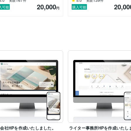
167
139
5.0
5.0
実績
件
実績
件
20,000
20,00
tps://coconala.com/services/2996690
入可能
購入可能
円
olios
会社HPを作成いたしました。
ライター事務所HPを作成いたし