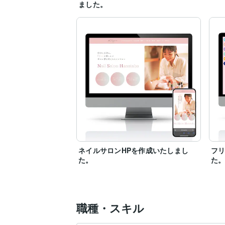
ました。
・企業向けオウンドメディア制作

・アフィリエイトサイト・ブログの作成（Wor
・アフィリエイト特化のサイト設計

・アフィリエイト相談

・サイトカスタマイズ（WordPress）

・サイト戦略立案

・名刺作成

※ご希望に応じてチラシやバナー制作も対
〇私について

クライアント様の事業・企業の顔となるホ
ここまで閲覧いただきありがとうございま
サービス等に関するご不明点等がございま
ネイルサロンHPを作成いたしまし
フリ
AFFICAMP

た。
た
片山
職種・スキル