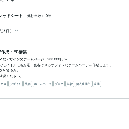
スプレッドシート
経験年数
:
10年
他8件）
P作成・EC構築
ィなデザインのホームページ
200,000円〜
でモバイルにも対応。集客できるオシャレなホームページを作成します。

Ｏ対策済み。

確認ください。
ジネス
デザイン
美容
ホームページ
ブログ
経営
個人事業主
企業