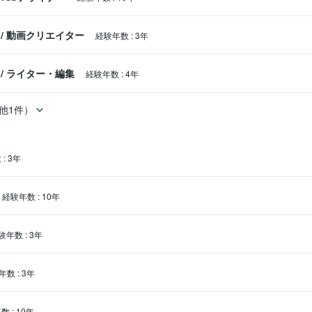
/
動画クリエイター
経験年数
:
3年
/
ライター・編集
経験年数
:
4年
他1件）
数
:
3年
経験年数
:
10年
験年数
:
3年
年数
:
3年
年数
:
10年