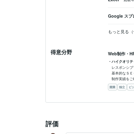
Google 
もっと見る（
得意分野
Web制作・H
・ハイクオリテ
レスポンシブ
基本的なＳＥ
制作実績をご
開業
独立
ビ
評価