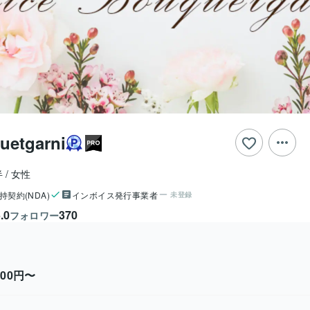
uetgarni
半
女性
持契約(NDA)
インボイス発行事業者
未登録
.0
370
フォロワー
,000円〜