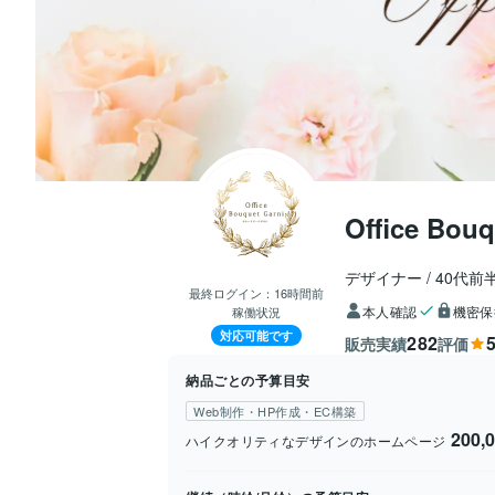
Office Bouq
デザイナー
40代前
最終ログイン：
16時間前
本人確認
機密保
稼働状況
対応可能です
282
5
販売実績
評価
納品ごとの予算目安
Web制作・HP作成・EC構築
200
ハイクオリティなデザインのホームページ