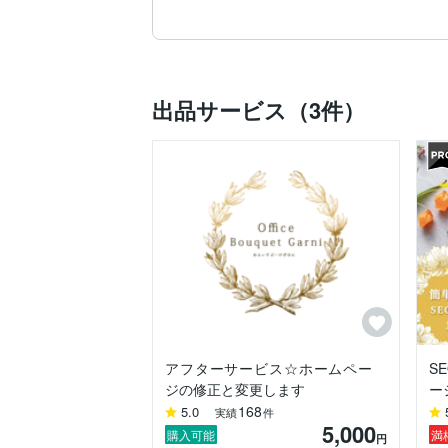
ワードプレスでHPの作成を承ります。

ホームページビルダーなどで作成した古い
ワードプレスを使用した自社ネットショッ
出品サービス（3件）
ファッションデザイナーになりたいと思
ザインだったと気付きwebデザイナーの道
広告代理店でリスティング広告の運用など
webデザイナーになった今もファッショ
作成したホームページはサービスの価格や
専用マニュアルを無料で作成してお渡しし
「以前のホームページは値段の変更だけ
ら特に好評です。

1件ずつ丁寧に対応させて頂きます。

アフターサービス☆ホームペー
S
新しく会社を立ち上げる、独立する、サロ
ジの修正と変更します
ー
168
5.0
実績
件
ホームページのデザインやで集客力は大き
5,000
集客できるホームページを作りませんか？
購入可能
満
円