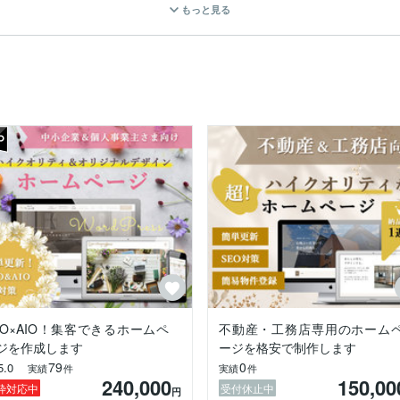
もっと見る
ホームページもスマホ対応で素敵にリニューアル可能です。

プ作成や不動産物件掲載サイトなども対応可能です。

い、高校の服飾科、東京の文化服装学院でファッションを学んだが、自
へ。

の経験を経てwebデザイナーになりました。

ンのデザインで培ったデザインセンスを生かし自他ともに定評のあるデザ
文章など自分で編集可能！

ています。

で制作会社に高い更新料を払っていたけど自分で変更できるようになっ
EO×AIO！集客できるホームペ
不動産・工務店専用のホーム
ンやお店をオープンする、そんな個人事業主さまや中小企業さま向けの
ジを作成します
ージを格安で制作します
79
0
5.0
実績
件
実績
件
く左右されます。

240,000
150,00


枠対応中
受付休止中
円