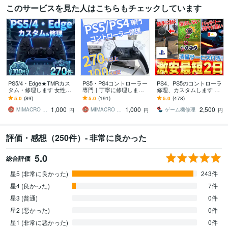
このサービスを見た人はこちらもチェックしています
PS5/4・Edge★TMRカス
PS5・PS4コントローラー
PS4、PS5のコントローラ
タム・修理します 女性ス
専門｜丁寧に修理します
修理、カスタムします 勝
タッフ対応、施工状態を
女性スタッフが丁寧にご
手に動く、ボタンが効か
5.0
(89)
5.0
(191)
5.0
(478)
写真・動画で共有
案内｜修理は経験豊富な
ない、バッテリの持ちが
1,000
1,000
2,500
技術者が担当
悪い等
MIMACRO Electronics
MIMACRO Electronics
ゲーム機修理
円
円
円
評価・感想（250件）- 非常に良かった
5.0
総合評価
星5 (非常に良かった)
243件
星4 (良かった)
7件
星3 (普通)
0件
星2 (悪かった)
0件
星1 (非常に悪かった)
0件