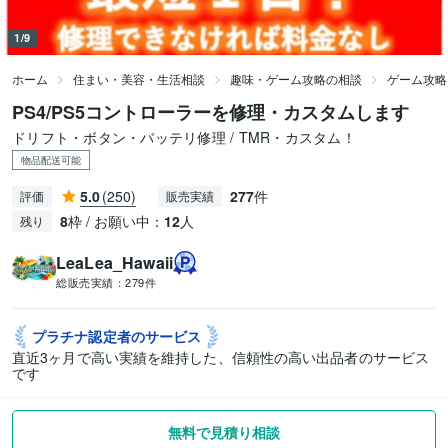
1/9
ホーム
住まい・美容・生活相談
趣味・ゲーム攻略の相談
ゲーム攻略
PS4/PS5コントローラーを修理・カスタムします
ドリフト・ボタン・バッテリ修理 / TMR・カスタム！
物品配送可能
5.0
(250)
277
件
評価
販売実績
8
枠 / お願い中：
12
人
残り
LeaLea_Hawaii
総販売実績：
279件
プラチナ認定者の
サービス
直近3ヶ月で高い実績を維持した、信頼性の高い出品者のサービス
です
無料で見積り相談