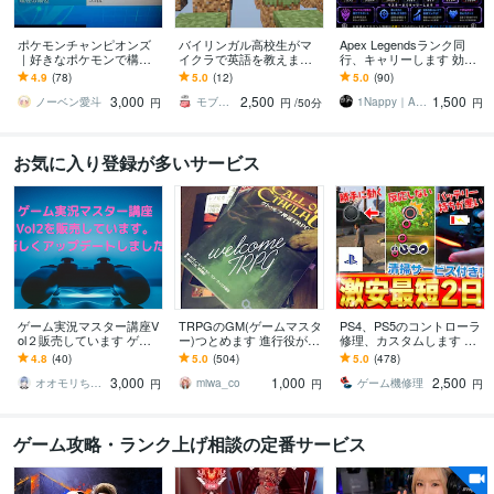
ポケモンチャンピオンズ
バイリンガル高校生がマ
Apex Legendsランク同
｜好きなポケモンで構築
イクラで英語を教えます
行、キャリーします 効率
します 好きなポケモンで
初心者のお子様からガチ
的に盛りませんか？マス
4.9
(78)
5.0
(12)
5.0
(90)
勝てる構築を考えます
勢まで大歓迎です！遊び
ターまでキャリーしま
3,000
2,500
1,500
方提案できます！
す。
ノーベン愛斗
モブたこ
1Nappy｜Apex Legends
円
円
/50分
円
お気に入り登録が多いサービス
ゲーム実況マスター講座V
TRPGのGM(ゲームマスタ
PS4、PS5のコントローラ
ol２販売しています ゲー
ー)つとめます 進行役がい
修理、カスタムします 勝
ム実況やライブ配信の基
ない！やってみたいけど
手に動く、ボタンが効か
4.8
(40)
5.0
(504)
5.0
(478)
礎をマスターしよう
機会がない…という方へ
ない、バッテリの持ちが
3,000
1,000
2,500
悪い等
オオモリちゃん
miwa_co
ゲーム機修理
円
円
円
ゲーム攻略・ランク上げ相談の定番サービス