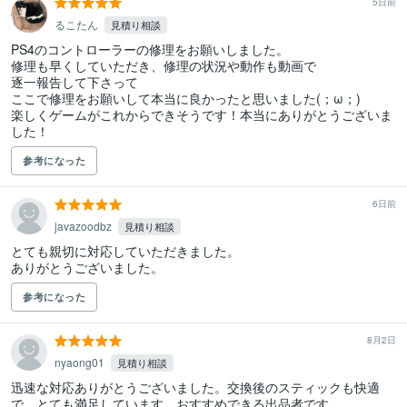
5日前
るこたん
見積り相談
PS4のコントローラーの修理をお願いしました。

修理も早くしていただき、修理の状況や動作も動画で

逐一報告して下さって

ここで修理をお願いして本当に良かったと思いました(；ω；)

楽しくゲームがこれからできそうです！本当にありがとうございま
した！
参考になった
6日前
javazoodbz
見積り相談
とても親切に対応していただきました。

ありがとうございました。
参考になった
8月2日
nyaong01
見積り相談
迅速な対応ありがとうございました。交換後のスティックも快適
で、とても満足しています。おすすめできる出品者です。