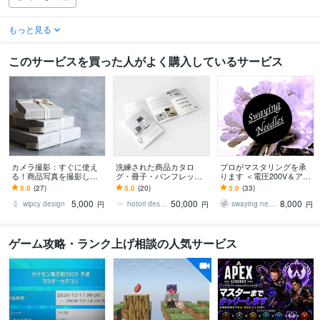
もっと見る
このサービスを買った人がよく購入しているサービス
カメラ撮影：すぐに使え
洗練された商品カタロ
プロがマスタリングを承
る！商品写真を撮影しま
グ・冊子・パンフレット
ります ＜電圧200V＆アナ
す おしゃれなスタイリン
作ります 商品ギフト／商
ログ機材でワンランク上
5.0
(27)
5.0
(20)
5.0
(33)
グ写真を撮影します
品紹介／販売促進／展示
のサウンドへ＞
5,000
50,000
8,000
会でご利用の方も
wipcy design
hotori design
swaying needles
円
円
円
ゲーム攻略・ランク上げ相談の人気サービス