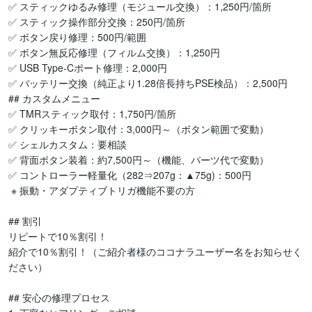
✅ スティックゆるみ修理（モジュール交換）：1,250円/箇所

✅ スティック操作部分交換：250円/箇所

✅ ボタン戻り修理：500円/範囲

✅ ボタン無反応修理（フィルム交換）：1,250円

✅ USB Type-Cポート修理：2,000円

✅ バッテリー交換（純正より1.28倍長持ちPSE検品）：2,500円

## カスタムメニュー

✅ TMRスティック取付：1,750円/箇所

✅ クリッキーボタン取付：3,000円～（ボタン範囲で変動）

✅ シェルカスタム：要相談

✅ 背面ボタン装着：約7,500円～（機能、パーツ代で変動）

✅ コントローラー軽量化（282⇒207g：▲75g)：500円

 ※ 振動・アダプティブトリガ機能不要の方

## 割引

リピートで10％割引！

紹介で10％割引！（ご紹介者様のココナラユーザー名をお知らせく
ださい）

## 安心の修理プロセス
