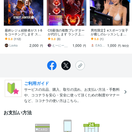
最終レジェ経験者がスト6
CS最強の複数プレデター
男性限定】eスポーツ女子
をコーチングします スト
が代行します ランク上
が癒しのレッスンします
リートファイター6(スト6)
げ、ダブハンや爪痕の代
夜のeスポーツタイムの究
5.0
(112)
5.0
(3)
5.0
(1)
のコーチングを行いま
行を致します！
極の癒し、ゲームのお手
2,000
1,000
1,000
す！
伝い♡
Lavka
むーにー__
EAGER札幌
円
円
円
/90分
ご利用ガイド
サービスの出品、購入、取引の流れ、お支払い方法・手数料
や、ココナラを安心・安全に使って頂くための制度やマナー
など、ココナラの使い方はこちら。
お支払い方法