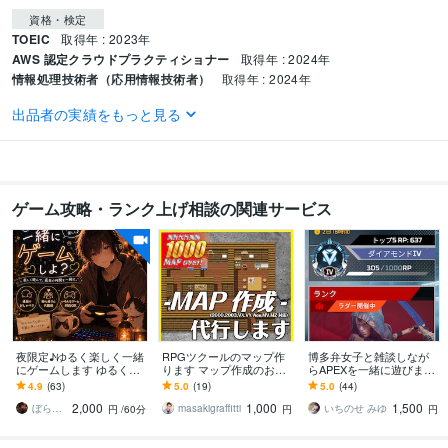
資格・検定
TOEIC
取得年 : 2023年
AWS 認定クラウドプラクティショナー
取得年 : 2024年
情報処理技術者（応用情報技術者）
取得年 : 2024年
出品者の実績をもっと見る
プログラミング言語・フレームワーク
C:3年
C++:2年
Python:1年
VBA:1年
GitHub:2年
Subversion:3年
ゲーム攻略・ランク上げ相談の関連サービス
夜限定♪ゆるく楽しく一緒
RPGツクールのマップ作
博多弁女子と雑談しなが
にゲームします ゆるく遊
ります マップ作成のお手
らAPEXを一緒に遊びます
べる小さな「夜の隠れ
伝いを致します！
APEXキーマウ女子と楽し
4.9
(63)
5.0
(19)
5.0
(44)
家」やってます^^
く遊びませんか？
2,000
1,000
1,500
ぼらたろ
masakigraffitti
いちのせ みゆ
円
/60分
円
円