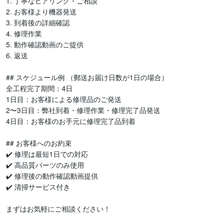
1. 丁寧なヒアリング・ご相談

2. お客様より機器発送

3. 到着後の詳細確認

4. 修理作業

5. 動作確認動画のご提供

6. 返送

## スケジュール例 （郵送お届け日数が1日の場合）

全工程完了期間：4日

1日目：お客様による修理品のご発送

2〜3日目：弊社到着・修理作業・修理完了品発送

4日目：お客様のお手元に修理完了品到着

## お客様へのお約束

✔️ 修理は最短1日での対応

✔️ 高品質パーツのみ使用

✔️ 修理後の動作確認動画提供

✔️ 清掃サービス付き

まずはお気軽にご相談ください！
