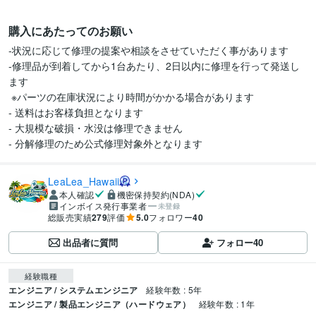
購入にあたってのお願い
-状況に応じて修理の提案や相談をさせていただく事があります

-修理品が到着してから1台あたり、2日以内に修理を行って発送し
ます

 ※パーツの在庫状況により時間がかかる場合があります

- 送料はお客様負担となります

- 大規模な破損・水没は修理できません

- 分解修理のため公式修理対象外となります
LeaLea_Hawaii
本人確認
機密保持契約(NDA)
インボイス発行事業者
未登録
総販売実績
279
評価
5.0
フォロワー
40
出品者に質問
フォロー
40
経験職種
エンジニア / システムエンジニア
経験年数 : 5年
エンジニア / 製品エンジニア（ハードウェア）
経験年数 : 1年