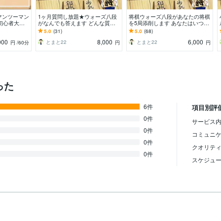
マンツーマン
1ヶ月質問し放題★ウォーズ八段
将棋ウォーズ八段があなたの将棋
初心者大歓
がなんでも答えます どんな質問
を5局添削します あなたはいつま
た優しいレッ
でも答えます。1ヶ月でライバル
で伸び悩むつもりですか？
5.0
(31)
5.0
(68)
✨
に差をつけましょう！
000
8,000
6,000
とまと22
とまと22
円
/60分
円
円
った
6件
項目別評
0件
サービス内
0件
コミュニ
0件
クオリテ
0件
スケジュ