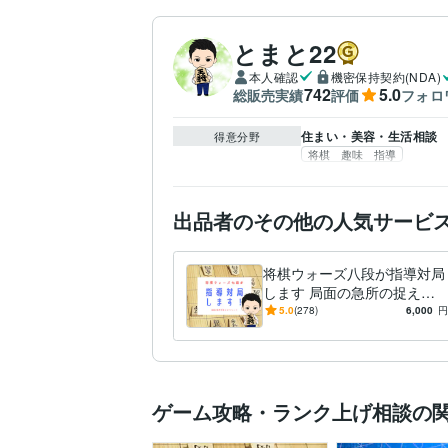
とまと22
本人確認
機密保持契約(NDA)
742
5.0
総販売実績
評価
フォロ
住まい・美容・生活相談
得意分野
将棋 趣味 指導
出品者のその他の人気サービ
将棋ウォーズ八段が指導対局
します 局面の急所の捉え
方、正しい将棋の考え方を伝
5.0
(278)
6,000
円
授します。
ゲーム攻略・ランク上げ相談の