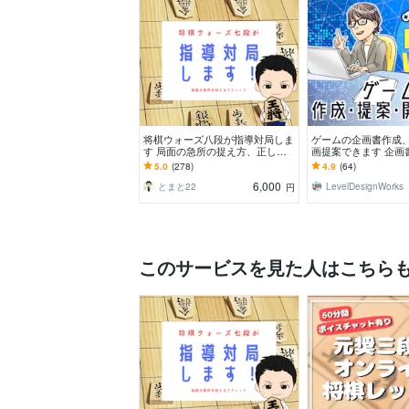
将棋ウォーズ八段が指導対局しま
ゲームの企画書作成
す 局面の急所の捉え方、正しい
画提案できます 企画
将棋の考え方を伝授します。
く、アイディア提供
5.0
(278)
4.9
(64)
対応可です
6,000
とまと22
LevelDesignWorks
円
このサービスを見た人はこちら