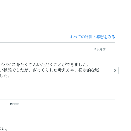
すべての評価・感想をみる
3ヶ月前
ドバイスをたくさんいただくことができました。
基
い状態でしたが、ざっくりした考え方や、初歩的な戦
た
した。
す
をもってサ...
も
い。
