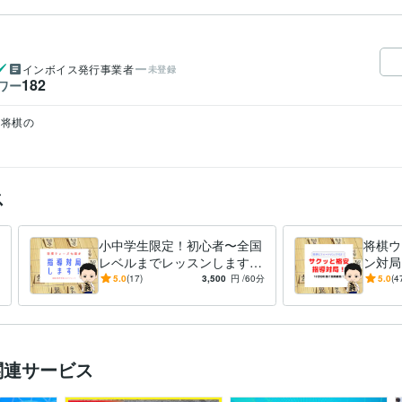
インボイス発行事業者
未登録
182
ワー
将棋の
ス
小中学生限定！初心者〜全国
将棋ウ
レベルまでレッスンします
ン対局
棋力に応じた内容で、結果に
質の高
5.0
(17)
3,500
円
/60分
5.0
(4
つなげる特別レッスン
せます
関連サービス