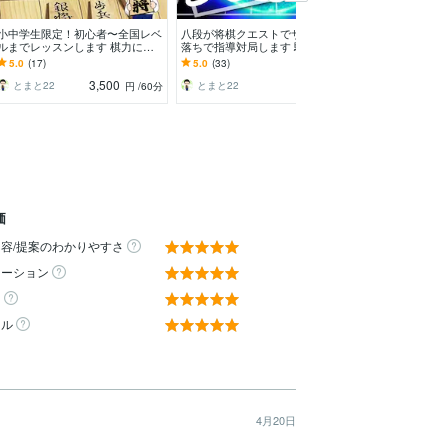
小中学生限定！初心者〜全国レベ
八段が将棋クエストでサクッと駒
将棋ウォーズ八
ルまでレッスンします 棋力に応
落ちで指導対局します 駒落ちで
局します 大会
じた内容で、結果につなげる特別
確かな実力を身につけよう！駒落
実戦をたっぷり
5.0
(17)
5.0
(33)
5.0
(47)
レッスン
ちは最強の勉強です。
3,500
1,500
とまと22
とまと22
とまと22
円
/60分
円
価
容/提案のわかりやすさ
ケーション
ィ
ール
4月20日