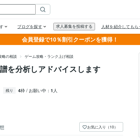
会員登録で10％割引クーポンを獲得！
攻略の相談
ゲーム攻略・ランク上げ相談
棋譜を分析しアドバイスします
4
枠 / お願い中：
1
人
残り
想
お気に入り（10）