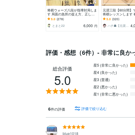
将棋ウォーズ八段が指導対局しま
元奨三段【60分間】
す 局面の急所の捉え方、正しい
将棋レッスンします 
将棋の考え方を伝授します。
迎♪貴方に寄り添っ
5.0
(278)
5.0
(320)
スンで手助けします
6,000
4,
とまと22
ハチ☗【元奨三段】
円
評価・感想（6件）- 非常に良か
星5 (非常に良かった)
総合評価
星4 (良かった)
5.0
星3 (普通)
星2 (悪かった)
星1 (非常に悪かった)
6
評価で絞り込む
件の評価
blue1018