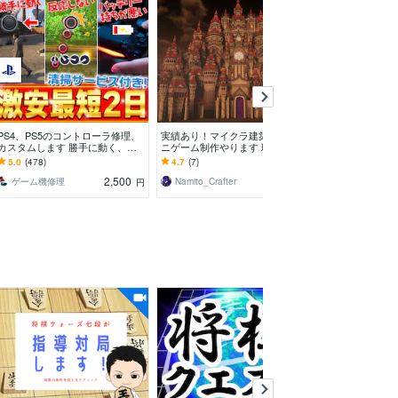
PS4、PS5のコントローラ修理、
実績あり！マイクラ建築代行•ミ
PS5/4・Edge
カスタムします 勝手に動く、ボ
ニゲーム制作やります 理想のマ
理します 女性
タンが効かない、バッテリの持ち
ップ・ミニゲームを提供します！
工状態を写真・
5.0
(478)
4.7
(7)
5.0
(89)
が悪い等
2,500
3,000
ゲーム機修理
Namito_Crafter
円
円