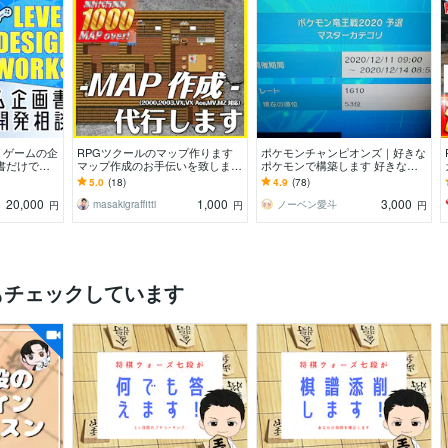
、ゲームの企
RPGツクールのマップ作ります
ポケモンチャンピオンズ｜好きな
書だけでな
マップ作成のお手伝いを致しま
ポケモンで構築します 好きなポ
や開発相談も
す！
ケモンで勝てる構築を考えます
5.0
(18)
4.9
(78)
20,000
1,000
3,000
masakigraffitti
ノーベン愛斗
円
円
円
もチェックしています