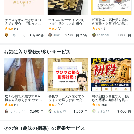
チェスを始めたばかりの
チェスのレーティング向
絵画教室！高校美術講師
方でも安心して学べます
上を手助けします 初心者
が画像と文章で絵の添削
全国出場・東北大会優勝
歓迎！全日本学生チェス
します 描き込みと文章で
5.0
(43)
5.0
(5)
5.0
(1)
経験プレイヤーが丁寧に
選手権優勝者による戦
わかりやすい！美術講師
5,000
2,500
1,000
指導いたします
術・戦略指導
が絵の添削します！
二海陽一（ふたみよういち）
Araki_chess
ohalohal
円
/60分
円
/50分
円
お気に入り登録が多いサービス
近くの川で天然ウナギを
将棋ウォーズ八段がオン
将棋初段を目指す方へ|あ
捕る方法教えます ウナギ
ライン対局します 大会前
なた専用の勉強法を提案
についてアドバイスしま
などに質の高い実戦をた
ます 現在の棋力を分析
4.8
(4)
5.0
(47)
4.9
(93)
す
っぷりこなせます
し、初段までの最短ルー
3,500
1,000
3,000
トをご提案します
カメウナギ
とまと22
とまと22
円
円
円
その他（趣味の指導）の定番サービス