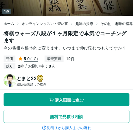
1/5
ホーム
オンラインレッスン・習い事
趣味の指導
その他（趣味の指導
将棋ウォーズ八段が１ヶ月限定で本気でコーチング
ます
今の将棋を根本的に変えます。いつまで伸び悩むつもりですか？
5.0
(12)
12
件
評価
販売実績
2
枠 / お願い中：
0
人
残り
とまと22
総販売実績：
742件
購入画面に進む
無料で見積り相談
見積りから購入までの流れ