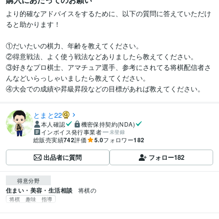
より的確なアドバイスをするために、以下の質問に答えていただけ
ると助かります！

①だいたいの棋力、年齢を教えてください。

②得意戦法、よく使う戦法などありましたら教えてください。

③好きなプロ棋士、アマチュア選手、参考にされてる将棋配信者さ
んなどいらっしゃいましたら教えてください。

④大会での成績や昇級昇段などの目標があれば教えてください。
とまと22
本人確認
機密保持契約(NDA)
インボイス発行事業者
未登録
総販売実績
742
評価
5.0
フォロワー
182
出品者に質問
フォロー
182
得意分野
住まい・美容・生活相談
将棋の
将棋 趣味 指導