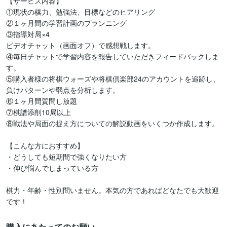
【サービス内容】

①現状の棋力、勉強法、目標などのヒアリング

②１ヶ月間の学習計画のプランニング

③指導対局×4

ビデオチャット（画面オフ）で感想戦します。

④毎日チャットで学習内容を報告していただきフィードバックしま
す。

⑤購入者様の将棋ウォーズや将棋倶楽部24のアカウントを追跡し、
負けパターンや弱点を分析します。

⑥１ヶ月間質問し放題

⑦棋譜添削10局以上

⑧戦法や局面の捉え方についての解説動画をいくつか作成します。

【こんな方におすすめ】

・どうしても短期間で強くなりたい方

・伸び悩んでしまっている方

棋力・年齢・性別問いません。本気の方であればどなたでも大歓迎
購入にあたってのお願い