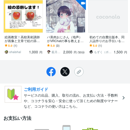
絵画教室！高校美術講師
バ美肉おじさん（地声）
初めての自費出版本、同
が画像と文章で絵の添削
がVRChatの事を教えます
人誌作りのお手伝いをし
します 描き込みと文章で
歴5年半8500時間のベテラ
ます 見積もり＆入稿準備
5.0
(1)
5.0
(3)
5.0
(1)
わかりやすい！美術講師
ンが「わからない」を優
を一緒にサポートしま
1,000
2,000
1,500
が絵の添削します！
しく解決！
す！
ohalohal
藍月あんこ
もずく（ポン酢）
円
円
/30分
円
ご利用ガイド
サービスの出品、購入、取引の流れ、お支払い方法・手数料
や、ココナラを安心・安全に使って頂くための制度やマナー
など、ココナラの使い方はこちら。
お支払い方法