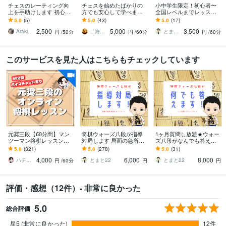
チェスのレーティング向
チェスを始めたばかりの
小中学生限定！初心者〜
上を手助けします 初心者
方でも安心して学べます
全国レベルまでレッスン
歓迎！全日本学生チェス
全国出場・東北大会優勝
します 棋力に応じた内容
5.0
(5)
5.0
(43)
5.0
(17)
選手権優勝者による戦
経験プレイヤーが丁寧に
で、結果につなげる特別
2,500
5,000
3,500
術・戦略指導
指導いたします
レッスン
Araki_chess
二海陽一（ふたみよういち）
とまと22
円
/50分
円
/60分
円
/60分
このサービスを見た人はこちらもチェックしています
元奨三段【60分間】マン
将棋ウォーズ八段が指導
1ヶ月質問し放題★ウォー
ツーマン将棋レッスンし
対局します 局面の急所の
ズ八段がなんでも答えま
ます 初心者大歓迎♪貴方
捉え方、正しい将棋の考
す どんな質問でも答えま
5.0
(321)
5.0
(278)
5.0
(31)
に寄り添った優しいレッ
え方を伝授します。
す。1ヶ月でライバルに差
4,000
6,000
8,000
スンで手助けします✨
をつけましょう！
ハチ☗【元奨三段】
とまと22
とまと22
円
/60分
円
円
評価・感想（12件）- 非常に良かった
5.0
総合評価
星5 (非常に良かった)
12件