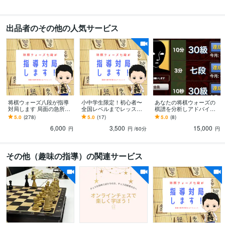
出品者のその他の人気サービス
将棋ウォーズ八段が指導
小中学生限定！初心者〜
あなたの将棋ウォーズの
対局します 局面の急所の
全国レベルまでレッスン
棋譜を分析しアドバイス
捉え方、正しい将棋の考
します 棋力に応じた内容
します いつまで負け続け
5.0
(278)
5.0
(17)
5.0
(8)
え方を伝授します。
で、結果につなげる特別
るつもりですか？
6,000
3,500
15,000
レッスン
円
円
/60分
円
その他（趣味の指導）の関連サービス