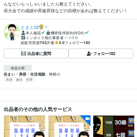
んなどいらっしゃいましたら教えてください。

④大会での成績や昇級昇段などの目標があれば教えてください！
とまと22
本人確認
機密保持契約(NDA)
インボイス発行事業者
未登録
総販売実績
742
評価
5.0
フォロワー
182
出品者に質問
フォロー
182
得意分野
住まい・美容・生活相談
将棋の
将棋 趣味 指導
出品者のその他の人気サービス