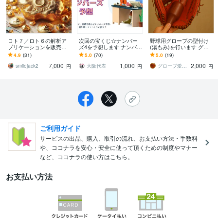
ロト７／ロト６の解析ア
次回の宝くじ☆ナンバー
野球用グローブの型付け
プリケーションを販売し
ズ4を予想します ナンバー
(湯もみ)を行います グロ
ます 数学的証明とデータ
ズ4に限定して詳しく予想
ーブの型付け(湯もみ)を格
4.9
(31)
5.0
(70)
5.0
(19)
解析が生んだ、ロト攻略
をお伝えします！
安で実施します！
7,000
1,000
2,000
の最終回答
smilejack2
大阪代表
グローブ愛好家
円
円
円
ご利用ガイド
サービスの出品、購入、取引の流れ、お支払い方法・手数料
や、ココナラを安心・安全に使って頂くための制度やマナー
など、ココナラの使い方はこちら。
お支払い方法