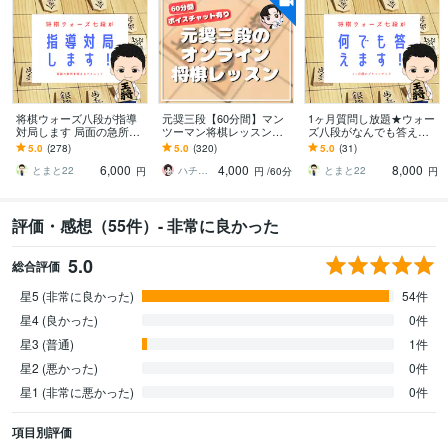
将棋ウォーズ八段が指導
元奨三段【60分間】マン
1ヶ月質問し放題★ウォー
対局します 局面の急所の
ツーマン将棋レッスンし
ズ八段がなんでも答えま
捉え方、正しい将棋の考
ます 初心者大歓迎♪貴方
す どんな質問でも答えま
5.0
(278)
5.0
(320)
5.0
(31)
え方を伝授します。
に寄り添った優しいレッ
す。1ヶ月でライバルに差
6,000
4,000
8,000
スンで手助けします✨
をつけましょう！
とまと22
ハチ☗【元奨三段】
とまと22
円
円
/60分
円
評価・感想（55件）- 非常に良かった
5.0
総合評価
星5 (非常に良かった)
54件
星4 (良かった)
0件
星3 (普通)
1件
星2 (悪かった)
0件
星1 (非常に悪かった)
0件
項目別評価