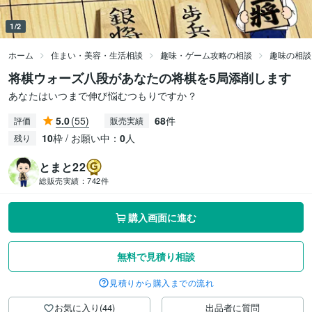
1/2
ホーム
住まい・美容・生活相談
趣味・ゲーム攻略の相談
趣味の相談
将棋ウォーズ八段があなたの将棋を5局添削します
あなたはいつまで伸び悩むつもりですか？
5.0
(55)
68
件
評価
販売実績
10
枠 / お願い中：
0
人
残り
とまと22
総販売実績：
742件
購入画面に進む
無料で見積り相談
見積りから購入までの流れ
お気に入り(44)
出品者に質問