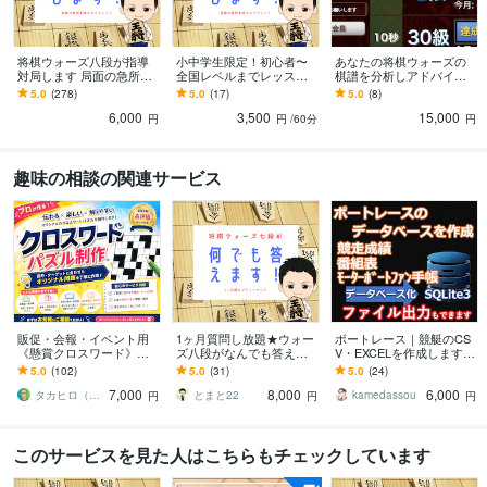
将棋ウォーズ八段が指導
小中学生限定！初心者〜
あなたの将棋ウォーズの
対局します 局面の急所の
全国レベルまでレッスン
棋譜を分析しアドバイス
捉え方、正しい将棋の考
します 棋力に応じた内容
します いつまで負け続け
5.0
(278)
5.0
(17)
5.0
(8)
え方を伝授します。
で、結果につなげる特別
るつもりですか？
6,000
3,500
15,000
レッスン
円
円
/60分
円
趣味の相談の関連サービス
販促・会報・イベント用
1ヶ月質問し放題★ウォー
ボートレース｜競艇のCS
《懸賞クロスワード》作
ズ八段がなんでも答えま
V・EXCELを作成します
ります 実績100件+｜商用
す どんな質問でも答えま
ボタン１つでデータを集
5.0
(102)
5.0
(31)
5.0
(24)
利用OK。連載も特急もプ
す。1ヶ月でライバルに差
めCSV・EXCEL出力でき
7,000
8,000
6,000
ラチナ作家が対応
をつけましょう！
ます！！
タカヒロ（クロスワード作家）
とまと22
kamedassou
円
円
円
このサービスを見た人はこちらもチェックしています