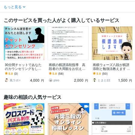
もっと見る
このサービスを買った人がよく購入しているサービス
30分間チャットであなた
将棋の棋譜添削指導 高
将棋ウォーズ八段が棋譜
のカウンセリングをしま
段者の大局観をお伝えし
添削と勉強法教えます 一
す YouTubeチャンネル運
ます ネット将棋六段の私
局だけでも劇的な変化を
5.0
(3)
5.0
(58)
5.0
(50)
営者による、気軽なリア
から、強くなるための考
体感してください。
4,000
2,000
1,500
タイチャット
え方を伝授します
風ラボ⭐️
pivo
とまと22
円
円
円
趣味の相談の人気サービス