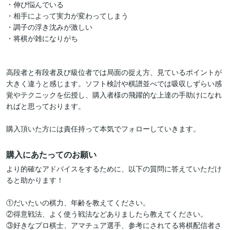
・伸び悩んでいる

・相手によって実力が変わってしまう

・調子の浮き沈みが激しい

・将棋が雑になりがち

高段者と有段者及び級位者では局面の捉え方、見ているポイントが
大きく違うと感じます。ソフト検討や棋譜並べでは吸収しずらい感
覚やテクニックを伝授し、購入者様の飛躍的な上達の手助けになれ
ればと思っております。

購入にあたってのお願い
より的確なアドバイスをするために、以下の質問に答えていただけ
ると助かります！

①だいたいの棋力、年齢を教えてください。

②得意戦法、よく使う戦法などありましたら教えてください。

③好きなプロ棋士、アマチュア選手、参考にされてる将棋配信者さ