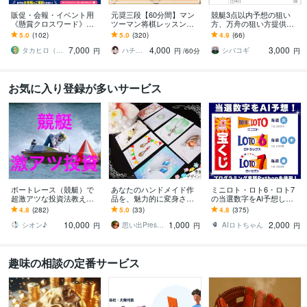
販促・会報・イベント用
元奨三段【60分間】マン
競艇3点以内予想の狙い
《懸賞クロスワード》作
ツーマン将棋レッスンし
方、万舟の狙い方提供し
ります 実績100件+｜商用
ます 初心者大歓迎♪貴方
ます 10/3 自己購入最高配
5.0
(102)
5.0
(320)
4.9
(66)
利用OK。連載も特急もプ
に寄り添った優しいレッ
当10万舟 3点102620円的
7,000
4,000
3,000
ラチナ作家が対応
スンで手助けします✨
中！
タカヒロ（クロスワード作家）
ハチ☗【元奨三段】
シバコギ
円
円
/60分
円
お気に入り登録が多いサービス
ボートレース（競艇）で
あなたのハンドメイド作
ミニロト・ロト6・ロト7
超激アツな投資法教えま
品を、魅力的に変身させ
の当選数字をAI予想しま
す 予想ではなく投資で
ます オリジナル受注も☆
す プログラミング言語Pyt
4.8
(282)
5.0
(33)
4.8
(375)
す。出走箱を見るだけ
【アクセサリー台紙／ハ
honで当選数字をAIにて5
10,000
1,000
2,000
で、秒殺で丸わかり！
ンドメイド台紙】
点予測
シオン♪
思い出Presenter☆
AIロトちゃん
円
円
円
趣味の相談の定番サービス