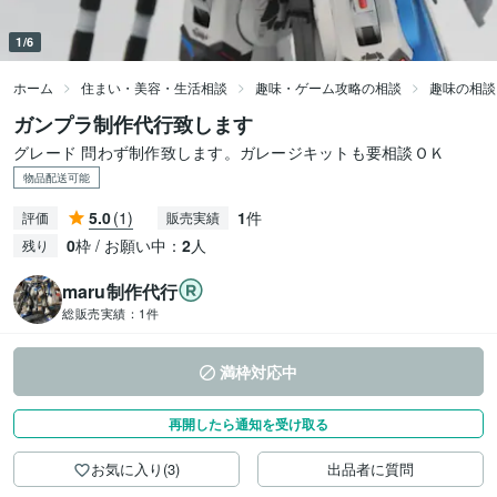
1/6
ホーム
住まい・美容・生活相談
趣味・ゲーム攻略の相談
趣味の相談
ガンプラ制作代行致します
グレード 問わず制作致します。ガレージキットも要相談ＯＫ
物品配送可能
5.0
(1)
1
件
評価
販売実績
0
枠 / お願い中：
2
人
残り
maru制作代行
総販売実績：
1件
満枠対応中
再開したら通知を受け取る
お気に入り(3)
出品者に質問