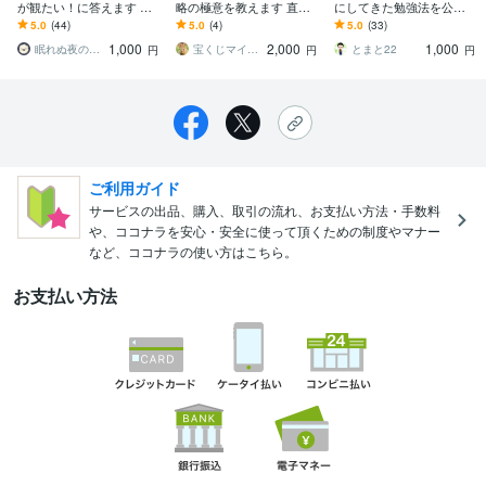
が観たい！に答えます 出
略の極意を教えます 直近
にしてきた勉強法を公開
品のアイディア特集、カ
の過去5年間のデータ分析
します 最強の参考書ルー
5.0
(44)
5.0
(4)
5.0
(33)
テゴリー別ランキングの
から見出した当選への糸
トお教えします。
1,000
2,000
1,000
上位実績あり！
口
眠れぬ夜のひつじ
宝くじマイスター君
とまと22
円
円
円
ご利用ガイド
サービスの出品、購入、取引の流れ、お支払い方法・手数料
や、ココナラを安心・安全に使って頂くための制度やマナー
など、ココナラの使い方はこちら。
お支払い方法