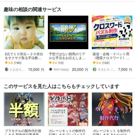
趣味の相談の関連サービス
2点で１０倍台～２０倍台
予想ではない競馬のリア
販促・会報・イベント用
をサクサク取る手法教え
ルな手法をお伝えします
《懸賞クロスワード》作
ます 競艇（ボートレー
値下お盆sale予想より手法
ります 実績100件+｜商用
4.9
(190)
5.0
(10)
5.0
(102)
ス）の技術を効率的に最
です。株式投資への移行
利用OK。連載も特急もプ
15,000
20,000
7,000
短で上げるマニュアル
のため販売
ラチナ作家が対応
とおるちゃん
ifeel happy
タカヒロ（クロスワード作家）
円
円
円
このサービスを見た人はこちらもチェックしています
プラモデルの製作代行致
ガレージキットの制作代
ガレージキット を制作代
します 製作代行業者様に
行致します ワンフェス20
行致します あなただけの