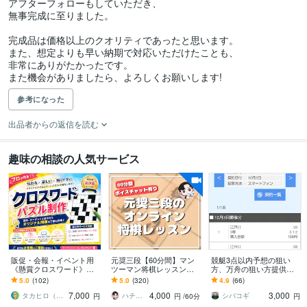
アフターフォローもしていただき、

無事完成に至りました。

完成品は価格以上のクオリティであったと思います。

また、想定よりも早い納期で対応いただけたことも、

非常にありがたかったです。

また機会がありましたら、よろしくお願いします!
参考になった
出品者からの返信を読む
趣味の相談の人気サービス
販促・会報・イベント用
元奨三段【60分間】マン
競艇3点以内予想の狙い
《懸賞クロスワード》作
ツーマン将棋レッスンし
方、万舟の狙い方提供し
ります 実績100件+｜商用
ます 初心者大歓迎♪貴方
ます 10/3 自己購入最高配
5.0
(102)
5.0
(320)
4.9
(66)
利用OK。連載も特急もプ
に寄り添った優しいレッ
当10万舟 3点102620円的
7,000
4,000
3,000
ラチナ作家が対応
スンで手助けします✨
中！
タカヒロ（クロスワード作家）
ハチ☗【元奨三段】
シバコギ
円
円
/60分
円