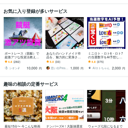
お気に入り登録が多いサービス
ボートレース（競艇）で
あなたのハンドメイド作
ミニロト・ロト6・ロト7
超激アツな投資法教えま
品を、魅力的に変身させ
の当選数字をAI予想しま
す 予想ではなく投資で
ます オリジナル受注も☆
す プログラミング言語Pyt
4.8
(282)
5.0
(33)
4.8
(375)
す。出走箱を見るだけ
【アクセサリー台紙／ハ
honで当選数字をAIにて5
10,000
1,000
2,000
で、秒殺で丸わかり！
ンドメイド台紙】
点予測
シオン♪
思い出Presenter☆
AIロトちゃん
円
円
円
趣味の相談の定番サービス
最短15分〜 今こんな映画
ナンバーズ4！大阪抽選攻
ウォーズ七段になるまで