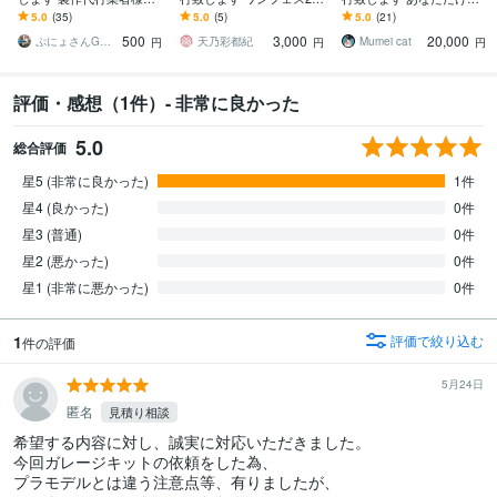
納品してきた品質でお届
26夏のキット割引開催
世界に一つだけのガレー
5.0
(35)
5.0
(5)
5.0
(21)
けします！
中！！
ジキットを手に..
500
3,000
20,000
ぷにょさんGファクトリー
天乃彩都紀
Mumei cat
円
円
円
評価・感想（1件）- 非常に良かった
5.0
総合評価
星5 (非常に良かった)
1件
星4 (良かった)
0件
星3 (普通)
0件
星2 (悪かった)
0件
星1 (非常に悪かった)
0件
1
評価で絞り込む
件の評価
5月24日
匿名
見積り相談
希望する内容に対し、誠実に対応いただきました。

今回ガレージキットの依頼をした為、

プラモデルとは違う注意点等、有りましたが、
