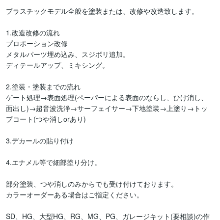
プラスチックモデル全般を塗装または、改修や改造致します。

1.改造改修の流れ

プロポーション改修

メタルパーツ埋め込み、スジボリ追加。

ディテールアップ、ミキシング。

2.塗装・塗装までの流れ

ゲート処理→表面処理(ペーパーによる表面のならし、ひけ消し、
面出し)→超音波洗浄→サーフェイサー→下地塗装→上塗り→トッ
プコート(つや消しorあり)

3.デカールの貼り付け

4.エナメル等で細部塗り分け。

部分塗装、つや消しのみからでも受け付けております。

カラーオーダーある場合はご指定ください。

SD、HG、大型HG、RG、MG、PG、ガレージキット(要相談)の作