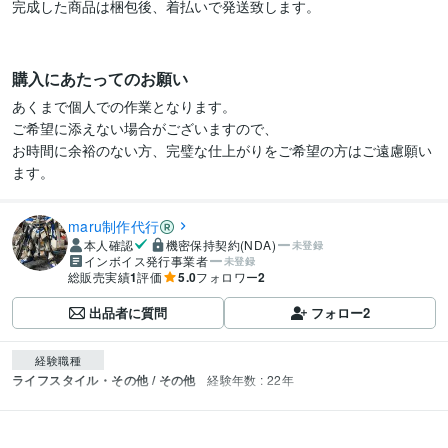
完成した商品は梱包後、着払いで発送致します。

購入にあたってのお願い
あくまで個人での作業となります。

ご希望に添えない場合がございますので、

お時間に余裕のない方、完璧な仕上がりをご希望の方はご遠慮願い
ます。
maru制作代行
本人確認
機密保持契約(NDA)
未登録
インボイス発行事業者
未登録
総販売実績
1
評価
5.0
フォロワー
2
出品者に質問
フォロー
2
経験職種
ライフスタイル・その他 / その他
経験年数 : 22年