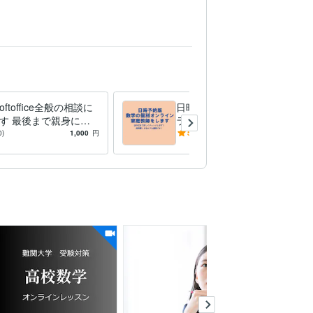
softoffice全般の相談に
日時予約版 数学の個別オン
す 最後まで親身に対
ライン家庭教師をします 途
目的を達成します。
中式まで詳しくチェックしま
0)
1,000
円
5.0
(23)
3,500
円
/60分
す！指導歴18年のプロ講師で
す！