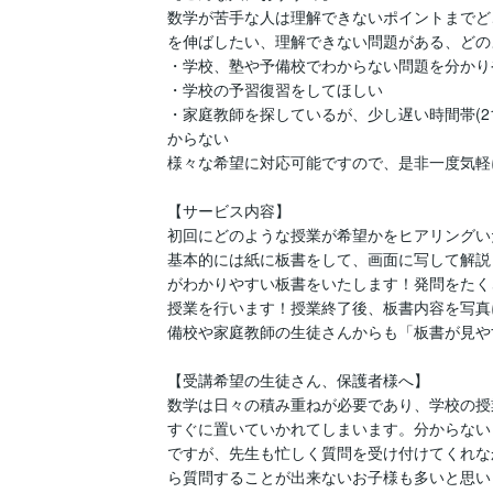
数学が苦手な人は理解できないポイントまでど
を伸ばしたい、理解できない問題がある、どの
・学校、塾や予備校でわからない問題を分かりや
・学校の予習復習をしてほしい

・家庭教師を探しているが、少し遅い時間帯(2
からない

様々な希望に対応可能ですので、是非一度気軽
【サービス内容】

初回にどのような授業が希望かをヒアリングい
基本的には紙に板書をして、画面に写して解説
がわかりやすい板書をいたします！発問をたく
授業を行います！授業終了後、板書内容を写真
備校や家庭教師の生徒さんからも「板書が見や
【受講希望の生徒さん、保護者様へ】

数学は日々の積み重ねが必要であり、学校の授
すぐに置いていかれてしまいます。分からない
ですが、先生も忙しく質問を受け付けてくれな
ら質問することが出来ないお子様も多いと思い