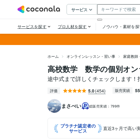
ホーム
オンラインレッスン・習い事
家庭教師
高校数学 数学の個別オン
途中式まで詳しくチェックします！
55
5.0
(454)
販売実績
評価
まさべい
総販売実績：
799件
プラチナ認定者の
直近3ヶ月で高い
サービス