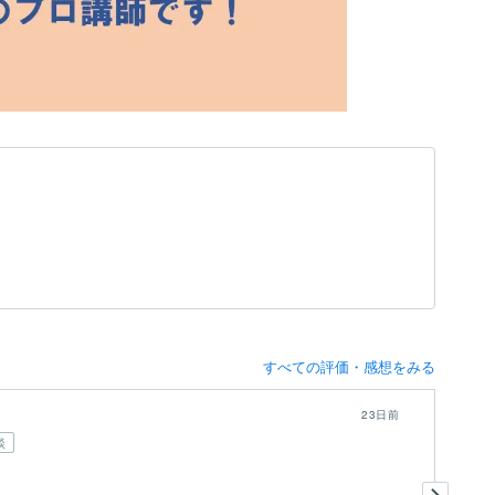
すべての評価・感想をみる
23日前
談
今
か