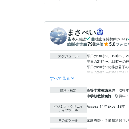
まさべい
本人確認
機密保持契約(NDA)
799
5.0
総販売実績
評価
フォロ
スケジュール
平日の18時〜、19時〜、
平日の21時〜、22時〜
平日の23時〜の枠は若干の
平日の24時〜の枠は空き
すべて見る
高等学校教諭免許
取得年 
資格・検定
中学校教諭免許
取得年 : 
Access:14年
Excel:18年
ビジネス・クリエイ
ティブツール
家庭教師・予備校講師:18
その他ツール