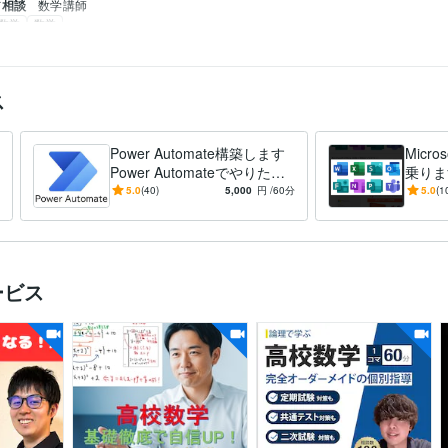
ア相談
数学講師
数学
数学
xcel、マクロ、VBA 
Power Automate
動化
ス
Power Automate構築します
Micro
Power Automateでやりたい
乗りま
ことを実現します
応し、
5.0
(40)
5,000
円
/60分
5.0
(1
ービス