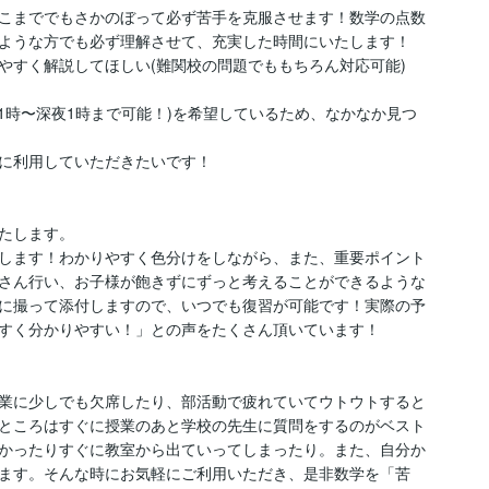
こまででもさかのぼって必ず苦手を克服させます！数学の点数
ような方でも必ず理解させて、充実した時間にいたします！

すく解説してほしい(難関校の問題でももちろん対応可能)

1時〜深夜1時まで可能！)を希望しているため、なかなか見つ
に利用していただきたいです！

たします。

します！わかりやすく色分けをしながら、また、重要ポイント
さん行い、お子様が飽きずにずっと考えることができるような
に撮って添付しますので、いつでも復習が可能です！実際の予
すく分かりやすい！」との声をたくさん頂いています！

業に少しでも欠席したり、部活動で疲れていてウトウトすると
ところはすぐに授業のあと学校の先生に質問をするのがベスト
かったりすぐに教室から出ていってしまったり。また、自分か
ます。そんな時にお気軽にご利用いただき、是非数学を「苦