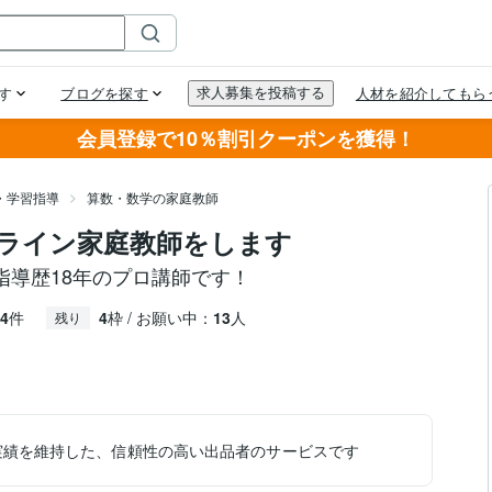
会員登録で10％割引クーポンを獲得！
・学習指導
算数・数学の家庭教師
ライン家庭教師をします
指導歴18年のプロ講師です！
4
件
4
枠 / お願い中：
13
人
残り
実績を維持した、信頼性の高い出品者のサービスです