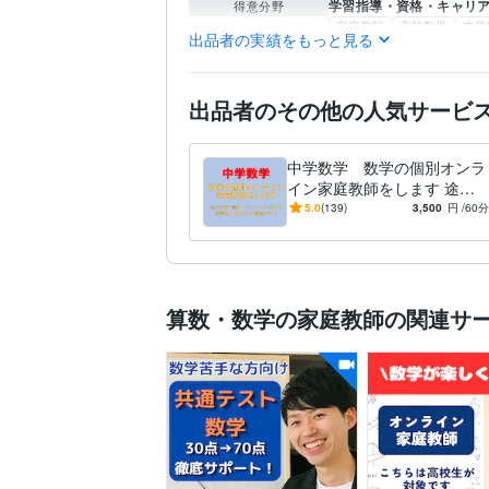
学習指導・資格・キャリ
得意分野
家庭教師
高校数学
中学
出品者の実績をもっと見る
IT相談・システム開発
E
Excel
VBA
マクロ
自
出品者のその他の人気サービ
中学数学 数学の個別オンラ
イン家庭教師をします 途中
式まで詳しくチェックしま
5.0
(139)
3,500
円
/60分
す！指導歴18年のプロ講師で
す！
算数・数学の家庭教師の関連サ