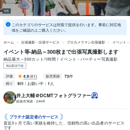
1/1
このカテゴリのサービスは対面で提供を行います。事前に対応地
域をご確認の上ご購入ください。
ホーム
出張撮影・出張サービス
プロカメラマン出張撮影
イベント・
イベント等-納品～300枚まで出張写真撮影します
納品最大～300カット/1時間！イベント・パーティー写真撮影
物品配送可能
4.9
(61)
73
件
評価
販売実績
9
枠 / お願い中：
1
人
残り
井上大輔＠DCMTフォトグラファー
総販売実績：
244件
プラチナ認定者の
サービス
直近3ヶ月で高い実績を維持した、信頼性の高い出品者のサービス
です