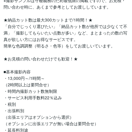
※撮影サンプルは守秘義務のため最低限の掲載ですので、お見積・
問い合わせ時に、あくまで参考としてお渡ししています。

★納品カット数は最大300カットまで/1時間！★

「自分でじっくり選びたい」「納品カット数が他所では少なくて不
満」「撮影してもらいたい点数が多い」など、まとまったの数の写
真が欲しい方にはお得なサービスです。

簡単な色調調整（明るさ・色等）をしてお渡しいています。

★お見積の問い合わせだけでも歓迎！★

■基本撮影内容

・13,000円～/1時間～

（2時間以上は要問合せ）

・時間内撮影カット数無制限

・サービス利用手数料22％込み

・税別

・出張料別

（出張エリアはオプションから選択）

（オプションに出張エリアが無い場合は要問合せ）

・延長料別途
