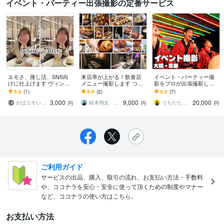
イベント・パーティー出張撮影の定番サービス
エモさ、推し活、SNS向
来店率が上がる！飲食店
イベント・パーティー撮
けに仕上げます ヴィンテ
メニュー撮影します つい
影をプロが出張撮影しま
ージデジカメ＆iPhoneで
注文したくなる“美味しさ
す 年間400件以上撮影の
5.0
(1)
5.0
(2)
5.0
(7)
出張撮影します。
重視”の撮影
プロカメラマンが対応
3,000
9,000
20,000
かほエモい写真と爆速加工
鈴木翔太 カメラマン
うちだとよひこ 大阪カメラマン
円
円
円
ご利用ガイド
サービスの出品、購入、取引の流れ、お支払い方法・手数料
や、ココナラを安心・安全に使って頂くための制度やマナー
など、ココナラの使い方はこちら。
お支払い方法