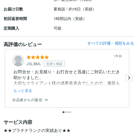
お届け日数
要相談 / 約16日（実績）
初回返答時間
1時間以内（実績）
定期購入
可能
すべての評価・感想をみる
高評価のレビュー
1年前
JSLBML
見積り相談
お問合せ・お見積り・お打合せと迅速にご対応いただき
助かりました。
大切なクライアント様の成果発表会でしたので、服装も
スー...
もっと見る
出品者からの返信
サービス内容
★★プラチナランクの実績あり★★
