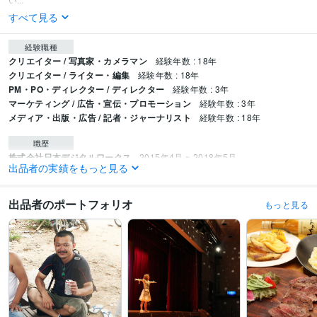
すべて見る
経験職種
クリエイター / 写真家・カメラマン
経験年数 : 18年
クリエイター / ライター・編集
経験年数 : 18年
PM・PO・ディレクター / ディレクター
経験年数 : 3年
マーケティング / 広告・宣伝・プロモーション
経験年数 : 3年
メディア・出版・広告 / 記者・ジャーナリスト
経験年数 : 18年
職歴
株式会社日本デジタルワークス
2015年4月 ~ 2018年5月
出品者の実績をもっと見る
Latent Image
2014年4月 ~ 現在
資格・検定
出品者のポートフォリオ
もっと見る
フォトマスター検定1級
取得年 : 2013年
狩猟免許（第一種銃猟・わな猟）
取得年 : 2019年
プログラミング言語・フレームワーク
HTML:9年
CSS:9年
PHP:1年
ビジネス・クリエイティブツール
Adobe Photoshop:16年
Adobe Illustrator:3年
Lightroom:12年