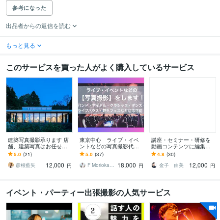
参考になった
出品者からの返信を読む
もっと見る
このサービスを買った人がよく購入しているサービス
建築写真撮影承ります 店
東京中心 ライブ・イベ
講座・セミナー・研修を
舗、建築写真はお任せく
ントなどの写真撮影代行
動画コンテンツに編集し
ださい！【ビデオチャッ
します 様々な撮影経験の
ます ＊セミナー参加費用
5.0
(21)
5.0
(37)
4.8
(30)
トあり】
あるプロカメラマンの私
以外の収入源、活用法を
12,000
18,000
12,000
が【写真】撮影します！
お考えの企業・講師様
彦根藍矢
F Morioka Photograph
金子 由美
円
円
円
イベント・パーティー出張撮影の人気サービス