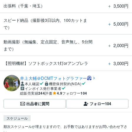
＋
3,500円
出張料（千葉・埼玉）
スピード納品（撮影後3日以内、100カットま
＋
5,000円
で）
動画撮影（無編集、定点固定、音声無し、5分間
＋
2,000円
まで）
＋
3,000円
【照明機材】ソフトボックス1灯orアンブレラ
井上大輔＠DCMTフォトグラファー
本人確認
機密保持契約(NDA)
インボイス発行事業者
総販売実績
244
評価
4.9
フォロワー
104
出品者に質問
フォロー
104
スケジュール
順次スケジュールが埋まりますので、お手数ではありますがお問い合わせ下さ
い...