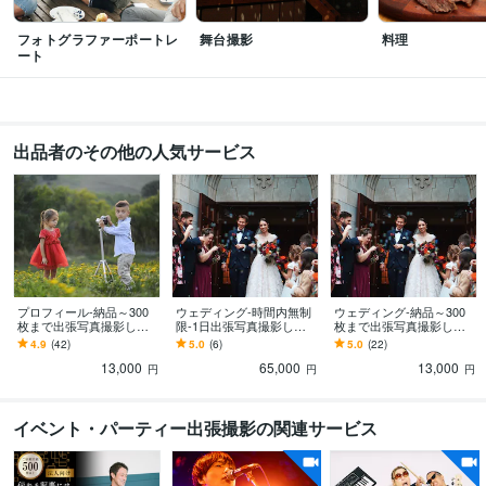
その他ツール
フォトグラファーポートレ
舞台撮影
料理
写真撮影:16年
文章作成:16年
WordPress:9年
HTML・CSS:9年
ート
ディレクション:4年
画像加工:16年
DPP4:18年
得意分野
動画編集・映像制作
写真撮影
写真
撮影
カメラ
レッスン
相談
独立
フリーランス
カメラマン
出品者のその他の人気サービス
フォトグラファー
写真家
ライティング・翻訳
文章作成
文章
ライティング
取材
ノンフィクション
ルポルタージュ
ドキュメンタリー
学歴
一橋大学大学院
2007年3月 ~ 2010年2月
プロフィール-納品～300
ウェディング-時間内無制
ウェディング-納品～300
枚まで出張写真撮影しま
限-1日出張写真撮影しま
枚まで出張写真撮影しま
す 納品最大～300カット/1
す ウェディング/東京・神
す 納品最大～300カット/1
4.9
(42)
5.0
(6)
5.0
(22)
時間！プロフィール写真
奈川限定（出張料込）/他
時間！ウェディング写真
13,000
65,000
13,000
撮影
エリア要問合せ
撮影
円
円
円
イベント・パーティー出張撮影の関連サービス