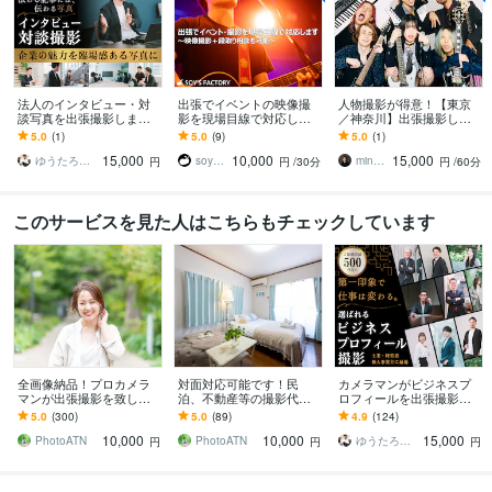
法人のインタビュー・対
出張でイベントの映像撮
人物撮影が得意！【東京
談写真を出張撮影します
影を現場目線で対応しま
／神奈川】出張撮影しま
臨場感溢れた写真を撮影
す 〜映像撮影＋段取り相
す 雑誌撮影、アーティス
5.0
(1)
5.0
(9)
5.0
(1)
し、サービスの認知拡大
談も可能〜
ト撮影など歴10年
15,000
10,000
15,000
をお手伝いします
ゆうたろう｜選ばれる顔を仕立てる専門家
soysfactory
mineshingo84
円
円
/30分
円
/60分
このサービスを見た人はこちらもチェックしています
全画像納品！プロカメラ
対面対応可能です！民
カメラマンがビジネスプ
マンが出張撮影を致しま
泊、不動産等の撮影代行
ロフィールを出張撮影し
す 素敵な笑顔を引き出し
致します 超広角レンズ使
ます 第一印象を変えて、
5.0
(300)
5.0
(89)
4.9
(124)
ます、人物撮影お任せく
用＆全画像データ納品
クライアントから選ばれ
10,000
10,000
15,000
ださい
る写真をご提案
PhotoATN
PhotoATN
ゆうたろう｜選ばれる顔を仕立てる専門家
円
円
円