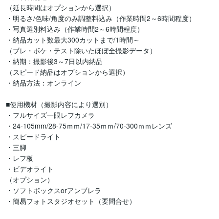
（延長時間はオプションから選択）

・明るさ/色味/角度のみ調整料込み（作業時間2～6時間程度）

・写真選別料込み（作業時間2～6時間程度）

・納品カット数最大300カットまで/1時間～

（ブレ・ボケ・テスト除いたほぼ全撮影データ）

・納期：撮影後3～7日以内納品

（スピード納品はオプションから選択）

・納品方法：オンライン

■使用機材（撮影内容により選別）

・フルサイズ一眼レフカメラ

・24‐105mm/28‐75ｍｍ/17‐35ｍｍ/70‐300ｍｍレンズ

・スピードライト

・三脚

・レフ板

・ビデオライト

（オプション）

・ソフトボックスorアンブレラ

・簡易フォトスタジオセット（要問合せ）
