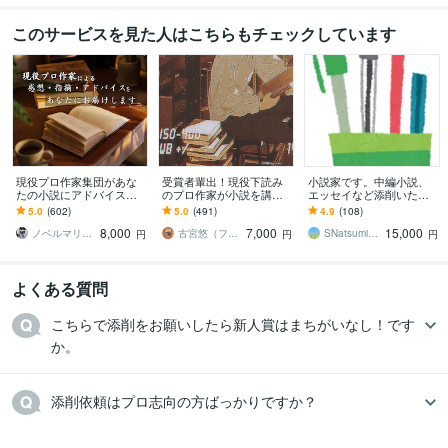
このサービスを見た人はこちらもチェックしています
現役プロ作家集団があな
受賞者輩出！現役下読み
小説家です。中編小説、
たの小説にアドバイスし
のプロ作家が小説を講評
エッセイなど添削いたし
ます 商業的な視点から講
します プロから実践的な
ます プロが実作者の視点
5.0
(602)
5.0
(491)
4.9
(108)
評をします【長編小説の
アドバイスがもらえる！
であなたの作品を丁寧
8,000
7,000
15,000
講評5千～１万字！】
純文〜ラノベまでＯＫ
に、詳細にアドバイス。
ノベルマリット
古宮悠（フルミヤユウ）
SNatsumi（創作講師）
円
円
円
よくある質問
こちらで添削をお願いしたら新人賞はまちがいなし！です
か。
添削依頼はプロ志向の方ばっかりですか？
