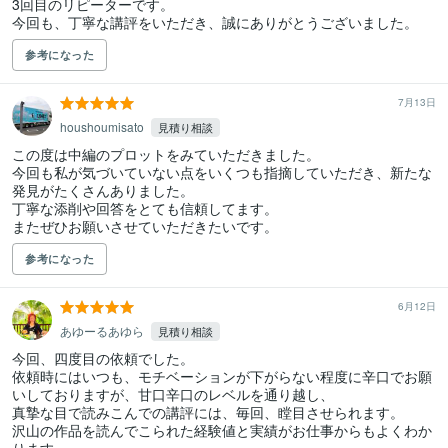
3回目のリピーターです。

今回も、丁寧な講評をいただき、誠にありがとうございました。
参考になった
7月13日
houshoumisato
見積り相談
この度は中編のプロットをみていただきました。

今回も私が気づいていない点をいくつも指摘していただき、新たな
発見がたくさんありました。

丁寧な添削や回答をとても信頼してます。

またぜひお願いさせていただきたいです。
参考になった
6月12日
あゆーるあゆら
見積り相談
今回、四度目の依頼でした。

依頼時にはいつも、モチベーションが下がらない程度に辛口でお願
いしておりますが、甘口辛口のレベルを通り越し、

真摯な目で読みこんでの講評には、毎回、瞠目させられます。

沢山の作品を読んでこられた経験値と実績がお仕事からもよくわか