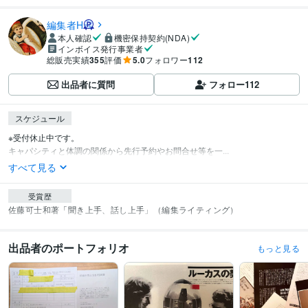
編集者H
本人確認
機密保持契約(NDA)
インボイス発行事業者
総販売実績
355
評価
5.0
フォロワー
112
出品者に質問
フォロー
112
スケジュール
※受付休止中です。

キャパシティと体調の関係から先行予約やお問合せ等を一...
すべて見る
受賞歴
佐藤可士和著「聞き上手、話し上手」（編集ライティング）
出品者のポートフォリオ
もっと見る