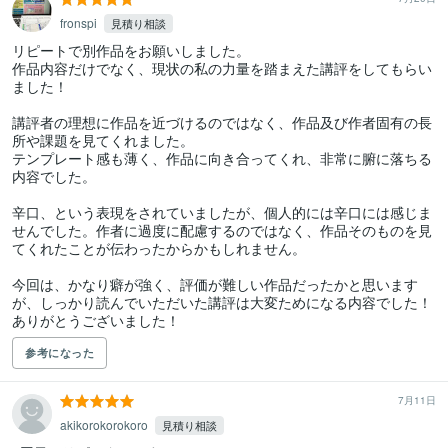
fronspi
見積り相談
リピートで別作品をお願いしました。

作品内容だけでなく、現状の私の力量を踏まえた講評をしてもらい
ました！

講評者の理想に作品を近づけるのではなく、作品及び作者固有の長
所や課題を見てくれました。

テンプレート感も薄く、作品に向き合ってくれ、非常に腑に落ちる
内容でした。

辛口、という表現をされていましたが、個人的には辛口には感じま
せんでした。作者に過度に配慮するのではなく、作品そのものを見
てくれたことが伝わったからかもしれません。

今回は、かなり癖が強く、評価が難しい作品だったかと思います
が、しっかり読んでいただいた講評は大変ためになる内容でした！

参考になった
7月11日
akikorokorokoro
見積り相談