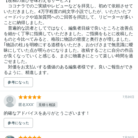
【改稿の喜びを味わえるサービス】

　ココナラでのご実績やレビューなどを拝見し、初めて依頼させて
いただきました。4万字程度の純文学小説でしたが、いただいたフ
ィードバックや追加質問へのご回答を拝読して、リピーターが多い
ことに納得しました。

　普遍的な読者としてではなく、編集者目線で良いところと改善点
を細かく丁寧に指摘していただきました。ご指摘をもとに改稿した
ものと今比べてみると、格段に物語の密度と奥行きが増しました。
｢物語の柱｣を明瞭にする道標をいただき、おかげさまで無意識に曖
昧にしていた点が明らかになりました。改稿するごとに自分の作品
が良くなっていくと感じる、まさに物書きにとって楽しい時間を過
ごせました。

　対価をお支払いする価値のある編集者様です。良いご報告ができ
るように、精進します。
参考になった
7月20日
匿名XXX’
見積り相談
的確なアドバイスをありがとうございます！
参考になった
7月20日