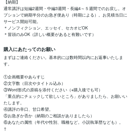
【納期】

通常講評は短編2週間・中編3週間・長編4～５週間でのお戻し。オ
プションで納期半分のお急ぎ便あり（時期による）。お見積当日に
サービス開始可能。

＊ノンフィクション、エッセイ、セカオピOK

＊冒頭のみOK（詳しい概要があると有難いです）
購入にあたってのお願い
まずはご連絡ください。基本的には数時間以内にお返事いたしま
す。

①企画概要やあらすじ

②文字数（目次やタイトル込み）

③Word形式の原稿を添付ください（※購入後でも可）

「重点的にチェックして欲しいところ」がありましたら、お願いい
たします。

④講評の辛口、甘口希望。

⑤お急ぎか否か（納期のご相談がありましたら）

⑥あなたの属性（年代や性別、職種など。小説執筆歴なども）。

↑
