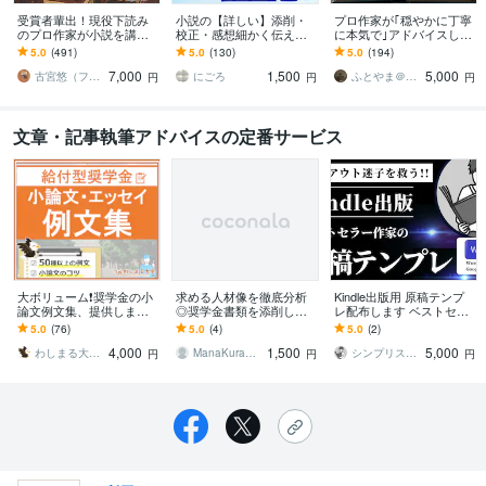
受賞者輩出！現役下読み
小説の【詳しい】添削・
プロ作家が｢穏やかに丁寧
のプロ作家が小説を講評
校正・感想細かく伝えま
に本気で｣アドバイスしま
します プロから実践的な
す 【長編OK】誤字、時系
す 【ﾃｷｽﾄ/通話選択OK♪】
5.0
(491)
5.0
(130)
5.0
(194)
アドバイスがもらえる！
列矛盾、不足表現、読み
漫画/小説/プロット/ネーム
7,000
1,500
5,000
純文〜ラノベまでＯＫ
手の誤認、推敲等
古宮悠（フルミヤユウ）
にごろ
ふとやま＠物語ライター
円
円
円
文章・記事執筆アドバイスの定番サービス
大ボリューム❗️奨学金の小
求める人材像を徹底分析
Kindle出版用 原稿テンプ
論文例文集、提供します 1
◎奨学金書類を添削しま
レ配布します ベストセラ
00種以上の作文集！申請
す 元民間企業採用担当が
ー作家のテンプレでレイ
5.0
(76)
5.0
(4)
5.0
(2)
テンプレートとして活用
「求める人材像」を分析
アウト設定をショートカ
4,000
1,500
5,000
しよう！
し添削します。
ット
わしまる大学＠奨学金アドバイザー
ManaKuramoto
シンプリストやまだ＠書く副業
円
円
円