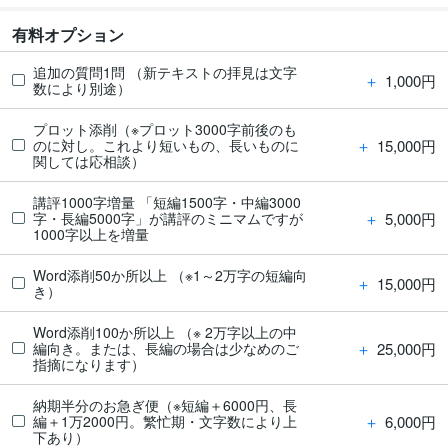
有料オプション
追加の質問1問 （新テキストの拝見は文字
＋
1,000円
数により別途）
プロット添削（※プロット3000字前後のも
＋
15,000円
のに対し。これより短いもの、長いものに
関しては応相談）
講評1000字増量 「短編1500字・中編3000
＋
5,000円
字・長編5000字」が講評のミニマムですが
1000字以上を増量
Word添削50か所以上 （※1～2万字の短編向
＋
15,000円
き）
Word添削100か所以上 （※ 2万字以上の中
＋
25,000円
編向き。または、長編の場合は少なめのご
指摘になります）
納期半分のお急ぎ便（※短編＋6000円、長
＋
6,000円
編＋1万2000円。繁忙期・文字数により上
下あり）