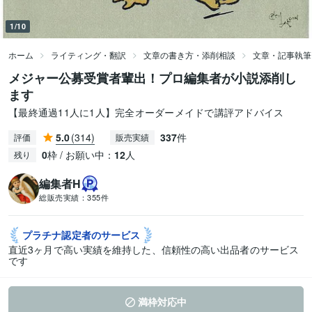
1/10
ホーム
ライティング・翻訳
文章の書き方・添削相談
文章・記事執筆
メジャー公募受賞者輩出！プロ編集者が小説添削し
ます
【最終通過11人に1人】完全オーダーメイドで講評アドバイス
5.0
(314)
337
件
評価
販売実績
0
枠 / お願い中：
12
人
残り
編集者H
総販売実績：
355件
プラチナ認定者の
サービス
直近3ヶ月で高い実績を維持した、信頼性の高い出品者のサービス
です
満枠対応中