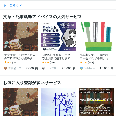
もっと見る
文章・記事執筆アドバイスの人気サービス
受賞者輩出！現役下読み
Kindle出版 事前モニター
小説家です。中編小説、
のプロ作家が小説を講評
で圧倒的に改善します 印
エッセイなど添削いたし
します プロから実践的な
税300万の作家があなたの
ます プロが実作者の視点
5.0
(491)
5.0
(59)
4.9
(108)
アドバイスがもらえる！
本に読まれるコツをアド
であなたの作品を丁寧
7,000
20,000
15,000
純文〜ラノベまでＯＫ
バイス
に、詳細にアドバイス。
古宮悠（フルミヤユウ）
シンプリストやまだ＠書く副業
SNatsumi（創作講師）
円
円
円
お気に入り登録が多いサービス