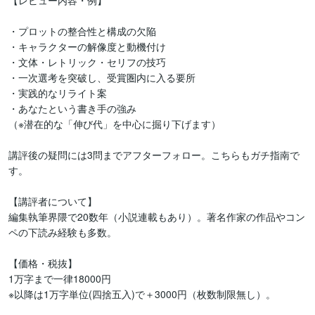
【レビュー内容・例】

・プロットの整合性と構成の欠陥

・キャラクターの解像度と動機付け

・文体・レトリック・セリフの技巧

・一次選考を突破し、受賞圏内に入る要所

・実践的なリライト案

・あなたという書き手の強み

（※潜在的な「伸び代」を中心に掘り下げます）

講評後の疑問には3問までアフターフォロー。こちらもガチ指南で
す。

【講評者について】

編集執筆界隈で20数年（小説連載もあり）。著名作家の作品やコン
ペの下読み経験も多数。

【価格・税抜】

1万字まで一律18000円

※以降は1万字単位(四捨五入)で＋3000円（枚数制限無し）。
