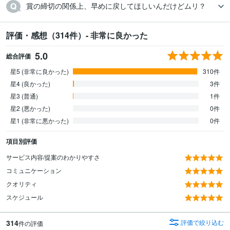
賞の締切の関係上、早めに戻してほしいんだけどムリ？
評価・感想（314件）- 非常に良かった
5.0
総合評価
星5 (非常に良かった)
310件
星4 (良かった)
3件
星3 (普通)
1件
星2 (悪かった)
0件
星1 (非常に悪かった)
0件
項目別評価
サービス内容/提案のわかりやすさ
コミュニケーション
クオリティ
スケジュール
314
評価で絞り込む
件の評価